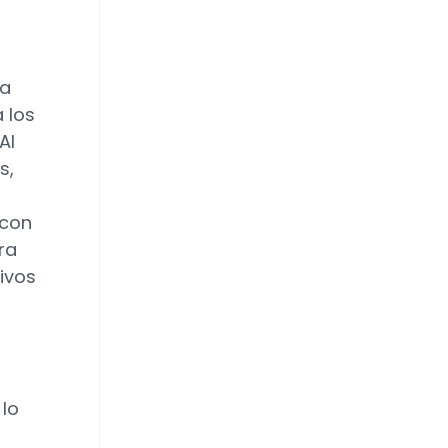
da
 los
Al
s,
 con
ra
tivos
 lo