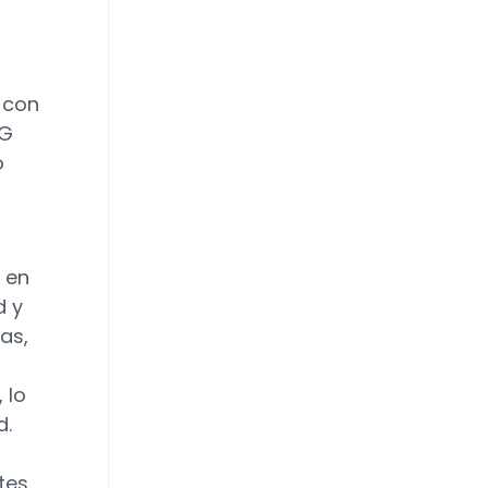
 con
SG
o
 en
d y
as,
 lo
d.
tes