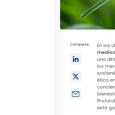
Comparte
En los 
medioa
una dir
los mer
sosteni
ética e
concienc
bienest
Profund
está ga