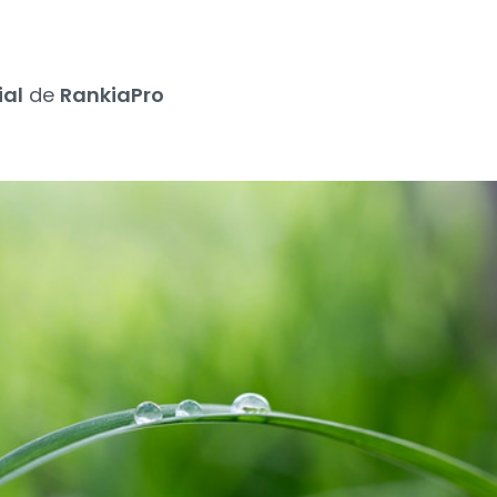
ial
de
RankiaPro