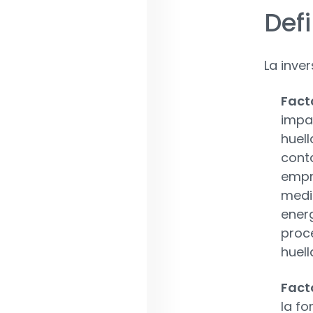
Defi
La inve
Fact
impa
huell
cont
empr
medi
energ
proc
huell
Fact
la f