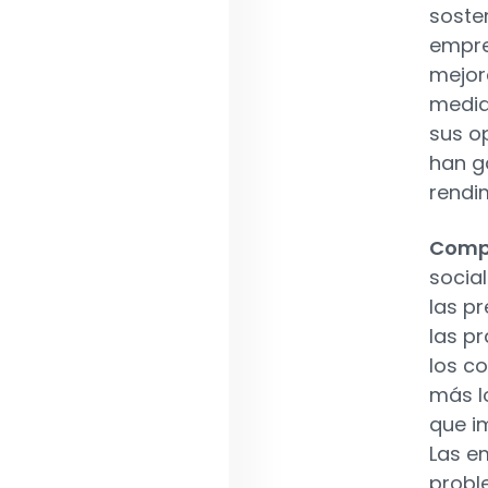
soste
empre
mejor
medid
sus o
han g
rendi
Compr
socia
las pr
las p
los c
más l
que i
Las e
probl