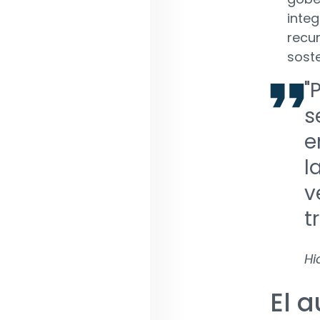
integ
recur
soste
"
s
e
l
v
t
Hi
El a