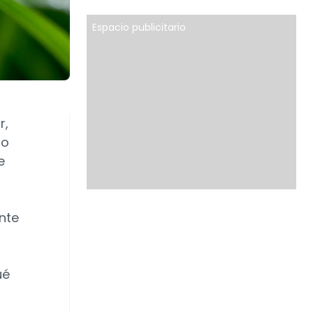
Espacio publicitario
r,
mo
e
ente
ué