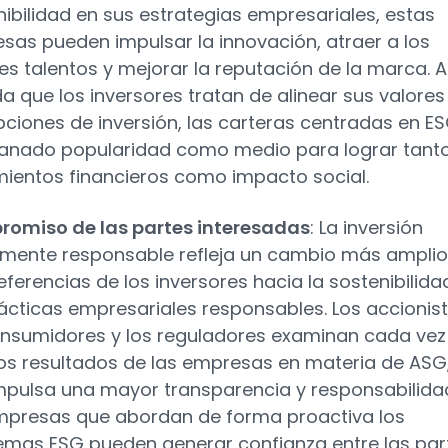
nibilidad en sus estrategias empresariales, estas
sas pueden impulsar la innovación, atraer a los
es talentos y mejorar la reputación de la marca. A
a que los inversores tratan de alinear sus valores
pciones de inversión, las carteras centradas en E
anado popularidad como medio para lograr tant
mientos financieros como impacto social.
omiso de las partes interesadas
: La inversión
lmente responsable refleja un cambio más amplio
eferencias de los inversores hacia la sostenibilida
rácticas empresariales responsables. Los accionist
onsumidores y los reguladores examinan cada vez
os resultados de las empresas en materia de ASG,
mpulsa una mayor transparencia y responsabilida
mpresas que abordan de forma proactiva los
emas ESG pueden generar confianza entre las par