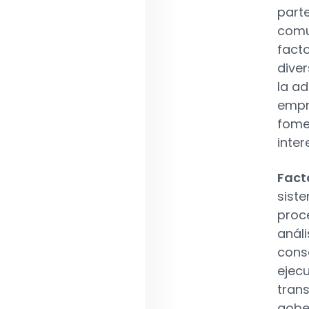
parte
comun
facto
dive
la a
empr
fome
inter
Fact
siste
proc
anál
cons
ejecu
trans
gobe