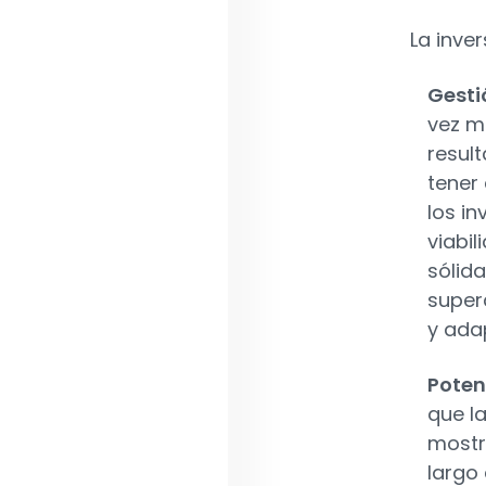
La inve
Gesti
vez m
resul
tener
los in
viabi
sólid
supera
y ada
Poten
que l
mostra
largo 