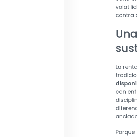
volatil
contra d
Una
sust
La rent
tradicio
disponi
con en
discipl
diferen
anclado
Porque 