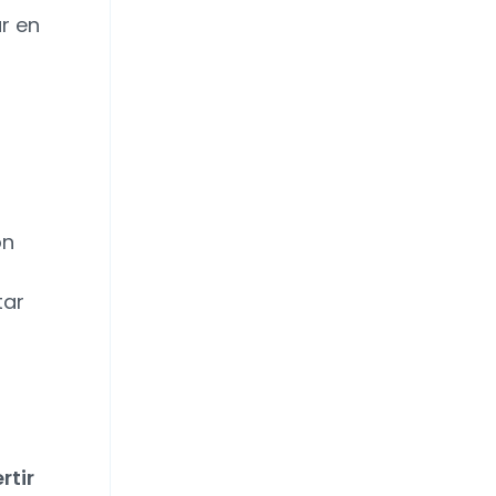
r en
ón
tar
rtir