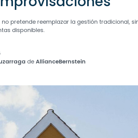
improvisaciones
a no pretende reemplazar la gestión tradicional, s
tas disponibles.
6
Luzarraga
de
AllianceBernstein