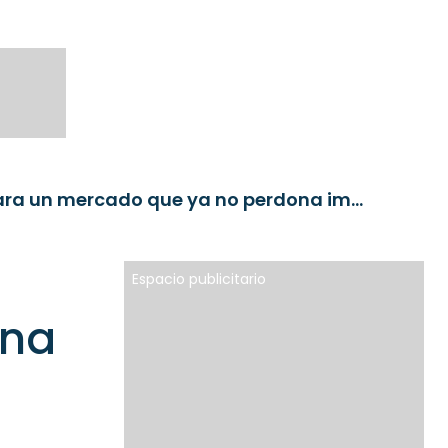
Renta fija sistemática: disciplina para un mercado que ya no perdona improvisaciones
Espacio publicitario
ina