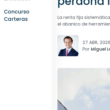
perdona 
Concurso
La renta fija sistemátic
Carteras
el abanico de herramien
27 ABR, 202
Por
Miguel 