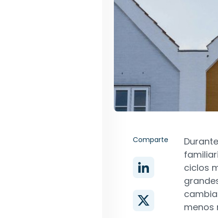
Comparte
Durante
familia
ciclos 
grande
cambiad
menos m