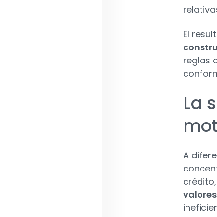
relativ
El resul
constru
reglas 
conform
La 
mot
A difer
concent
crédito,
valores
inefici