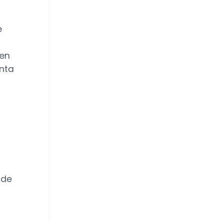
e
 en
nta
 de
a