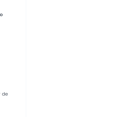
do
r de