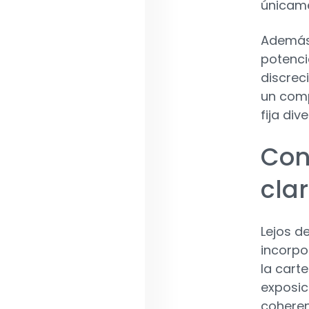
únicame
Además,
potenci
discrec
un comp
fija div
Con
cla
Lejos d
incorpo
la carte
exposic
coheren