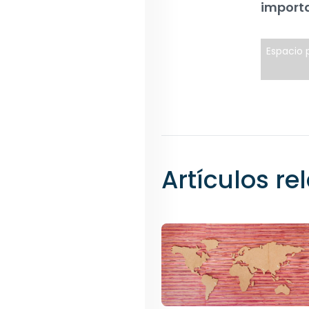
importa
Espacio p
Artículos r