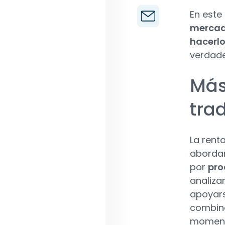
En este
mercad
hacerl
verdade
Más
tra
La rent
abordar 
por
pro
analiza
apoyars
combina
momentu