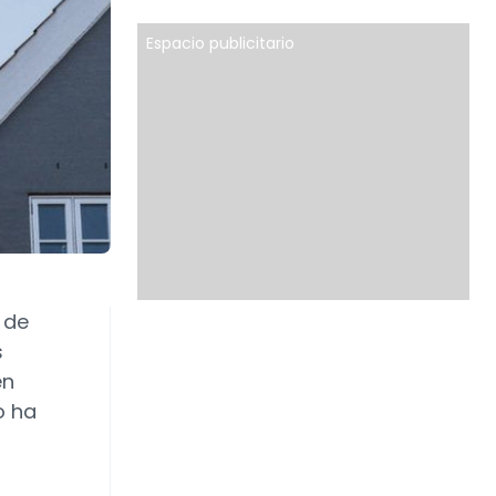
Espacio publicitario
 de
s
en
o ha