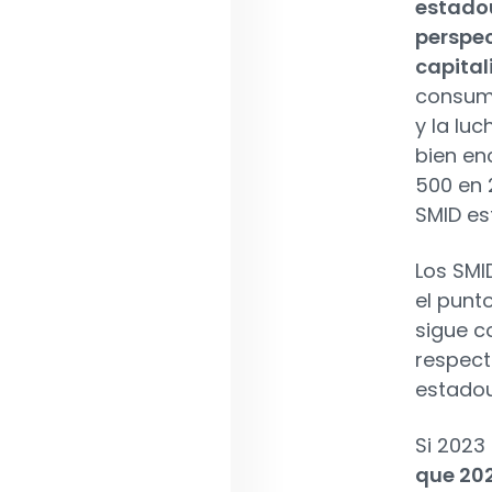
estadou
perspe
capital
consumi
y la lu
bien en
500 en 
SMID e
Los SMI
el punto
sigue c
respect
estado
Si 2023
que 202