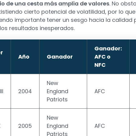
io de una cesta más amplia de valores
. No obsta
istiendo cierto potencial de volatilidad, por lo que
iendo importante tener un sesgo hacia la calidad 
 los resultados inesperados.
Ganador:
r
Año
Ganador
AFC o
NFC
New
II
2004
England
AFC
Patriots
New
X
2005
England
AFC
Patriots