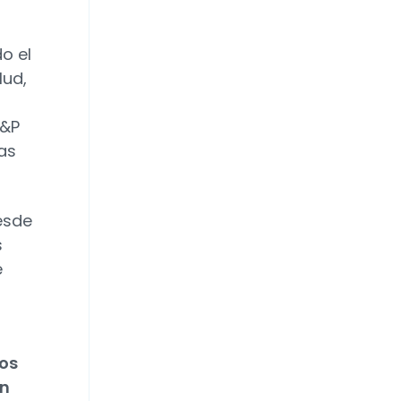
o el
lud,
S&P
as
esde
s
e
os
en