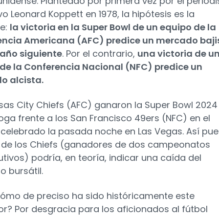
nidense. Planteado por primera vez por el periodi
vo Leonard Koppett en 1978, la hipótesis es la
te:
la victoria en la Super Bowl de un equipo de la
encia Americana (AFC) predice un mercado baji
 año siguiente
. Por el contrario,
una victoria de u
de la Conferencia Nacional (NFC) predice un
o alcista.
sas City Chiefs (AFC) ganaron la Super Bowl 2024
roga frente a los San Francisco 49ers (NFC) en el
 celebrado la pasada noche en Las Vegas. Así pues
a de los Chiefs (ganadores de dos campeonatos
tivos) podría, en teoría, indicar una caída del
 bursátil.
cómo de preciso ha sido históricamente este
or? Por desgracia para los aficionados al fútbol