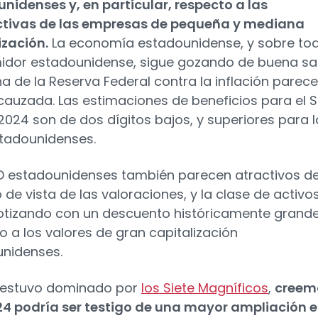
nidenses y, en particular, respecto a las
ctivas de las empresas de pequeña y mediana
ización.
La economía estadounidense, y sobre tod
dor estadounidense, sigue gozando de buena sa
cha de la Reserva Federal contra la inflación parece
cauzada. Las estimaciones de beneficios para el 
2024 son de dos dígitos bajos, y superiores para l
stadounidenses.
D estadounidenses también parecen atractivos d
 de vista de las valoraciones, y la clase de activo
otizando con un descuento históricamente grand
o a los valores de gran capitalización
unidenses.
 estuvo dominado por
los Siete Magníficos
,
creem
4 podría ser testigo de una mayor ampliación 