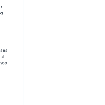
e
os
nses
al
amos
e