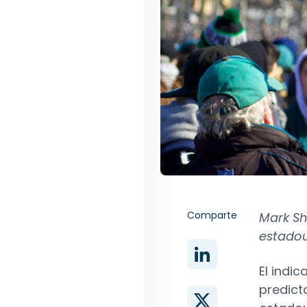
Comparte
Mark Sh
estado
El indic
predicto