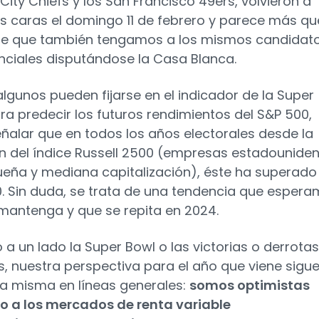
City Chiefs y los San Francisco 49ers, volvieron a
as caras el domingo 11 de febrero y parece más qu
le que también tengamos a los mismos candidat
nciales disputándose la Casa Blanca.
 algunos pueden fijarse en el indicador de la Super
ra predecir los futuros rendimientos del S&P 500,
ñalar que en todos los años electorales desde la
n del índice Russell 2500 (empresas estadounide
eña y mediana capitalización), éste ha superado 
. Sin duda, se trata de una tendencia que esper
mantenga y que se repita en 2024.
 a un lado la Super Bowl o las victorias o derrotas
as, nuestra perspectiva para el año que viene sigu
la misma en líneas generales:
somos optimistas
o a los mercados de renta variable