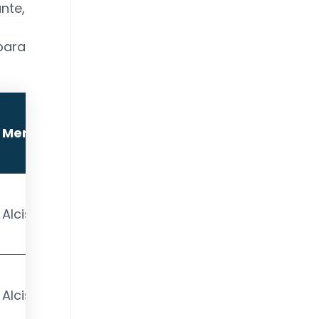
nte,
para
Predicción
Mercado
del SBI
Alcista
Errónea
Alcista
Errónea