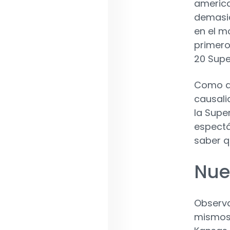
america
demasia
en el m
primero
20 Supe
Como di
causali
la Supe
espectá
saber q
Nue
Observ
mismos 