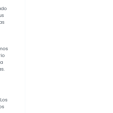
ado
us
as
emos
rio
ra
as.
Los
os