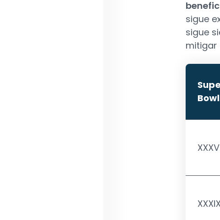
benefic
sigue ex
sigue s
mitigar
Supe
Bowl
XXXVI
XXXI