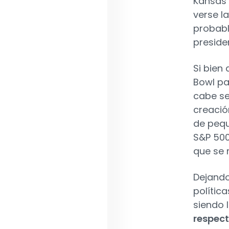
Kansas 
verse l
probab
preside
Si bien
Bowl pa
cabe se
creació
de pequ
S&P 500
que se 
Dejando
polític
siendo 
respect