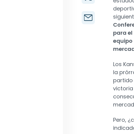
estadou
deporti
siguien
Confer
para el
equipo 
mercad
Los Kan
la prór
partido
victori
consecu
mercado
Pero, ¿
indicad