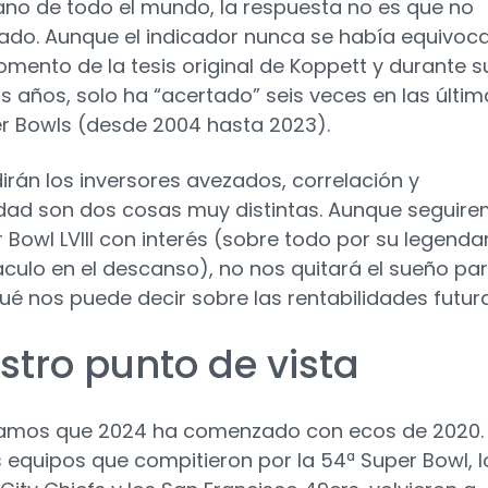
no de todo el mundo, la respuesta no es que no
do. Aunque el indicador nunca se había equivoc
omento de la tesis original de Koppett y durante s
s años, solo ha “acertado” seis veces en las últim
r Bowls (desde 2004 hasta 2023).
rán los inversores avezados, correlación y
dad son dos cosas muy distintas. Aunque seguir
r Bowl LVIII con interés (sobre todo por su legenda
culo en el descanso), no nos quitará el sueño pa
ué nos puede decir sobre las rentabilidades futur
stro punto de vista
amos que 2024 ha comenzado con ecos de 2020. 
equipos que compitieron por la 54ª Super Bowl, l