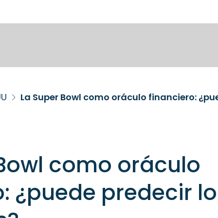
UU
La Super Bowl como oráculo financiero: ¿pu
 Bowl como oráculo
o: ¿puede predecir lo