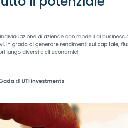
tutto il potenziale
l’individuazione di aziende con modelli di business 
i, in grado di generare rendimenti sul capitale, flus
ri lungo diversi cicli economici
 Gada
di
UTI Investments