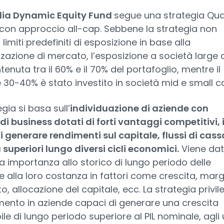
ndia Dynamic Equity Fund
segue una strategia Qual
con approccio all-cap. Sebbene la strategia non
limiti predefiniti di esposizione in base alla
zzazione di mercato, l’esposizione a società large
tenuta tra il 60% e il 70% del portafoglio, mentre il
 30-40% è stato investito in società mid e small c
gia si basa sull’
individuazione di aziende con
di business dotati di forti vantaggi competitivi, 
 generare rendimenti sul capitale, flussi di cass
 superiori lungo diversi cicli economici.
Viene da
importanza allo storico di lungo periodo delle
e alla loro costanza in fattori come crescita, marg
to, allocazione del capitale, ecc. La strategia privil
imento in aziende capaci di generare una crescita
ile di lungo periodo superiore al PIL nominale, agli u