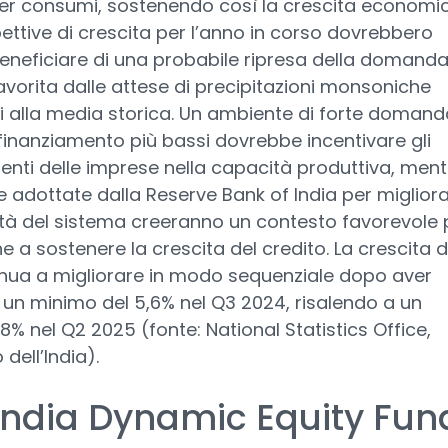
er consumi, sostenendo così la crescita economic
ettive di crescita per l’anno in corso dovrebbero
beneficiare di una probabile ripresa della domand
favorita dalle attese di precipitazioni monsoniche
i alla media storica. Un ambiente di forte domand
 finanziamento più bassi dovrebbe incentivare gli
enti delle imprese nella capacità produttiva, ment
e adottate dalla Reserve Bank of India per miglior
dità del sistema creeranno un contesto favorevole 
e a sostenere la crescita del credito. La crescita d
inua a migliorare in modo sequenziale dopo aver
un minimo del 5,6% nel Q3 2024, risalendo a un
,8% nel Q2 2025 (fonte: National Statistics Office,
dell’India).
India Dynamic Equity Fun