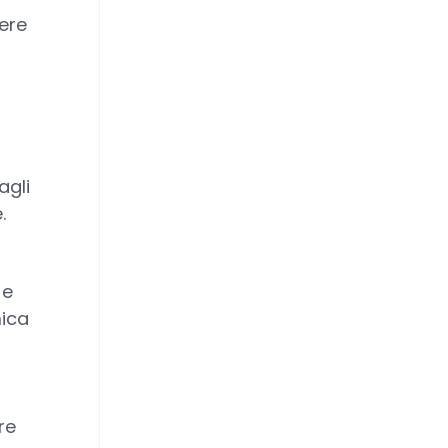
ere
agli
.
 e
mica
re