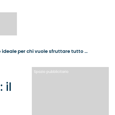
UTI India Dynamic Equity Fund: il fondo ideale per chi vuole sfruttare tutto il potenziale dell’India
Spazio pubblicitario
 il