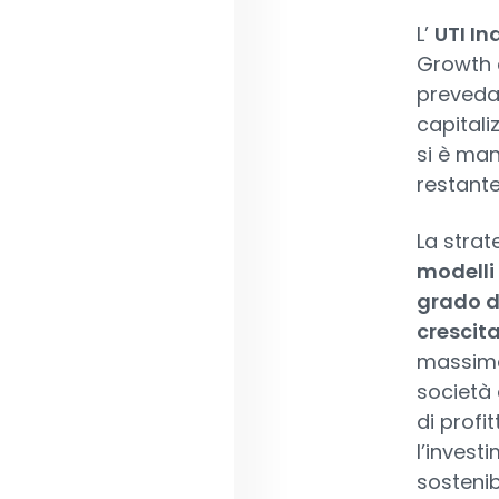
L’
UTI I
Growth 
preveda 
capitali
si è man
restante
La strate
modelli 
grado di
crescita
massima 
società 
di profit
l’invest
sostenib