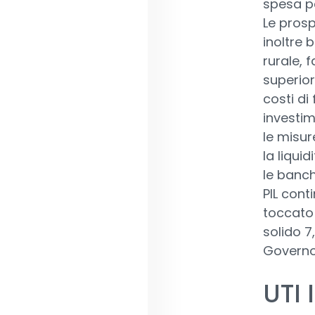
spesa p
Le prosp
inoltre 
rurale, 
superior
costi di
investim
le misur
la liqui
le banch
PIL cont
toccato 
solido 7
Governo 
UTI 