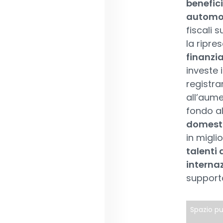
benefic
automob
fiscali 
la ripre
finanzia
investe 
registra
all’aume
fondo a
domesti
in miglio
talenti 
interna
supporta
Spazio pu