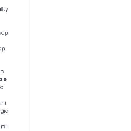
ity
 cap
ap.
in
a e
ta
ini
egia
tili