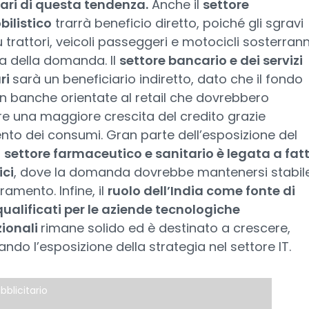
iari di questa tendenza.
Anche il
settore
ilistico
trarrà beneficio diretto, poiché gli sgravi
su trattori, veicoli passeggeri e motocicli sosterran
sa della domanda. Il
settore bancario e dei servizi
ri
sarà un beneficiario indiretto, dato che il fondo
in banche orientate al retail che dovrebbero
re una maggiore crescita del credito grazie
nto dei consumi. Gran parte dell’esposizione del
l
settore farmaceutico e sanitario è legata a fatt
ci
, dove la domanda dovrebbe mantenersi stabil
ramento. Infine, il
ruolo dell’India come fonte di
qualificati per le aziende tecnologiche
zionali
rimane solido ed è destinato a crescere,
ndo l’esposizione della strategia nel settore IT.
bblicitario