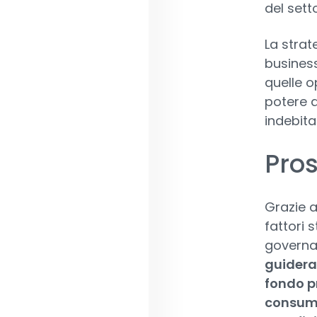
del sett
La strat
business
quelle o
potere d
indebit
Pros
Grazie a
fattori 
governa
guideran
fondo pr
consumo 