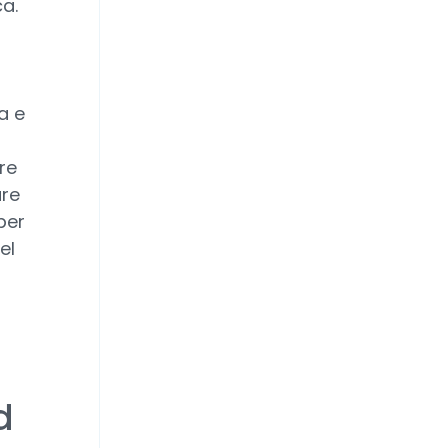
a.
a
a e
re
are
per
el
d