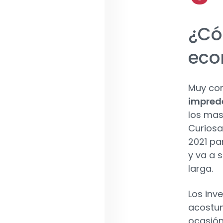
¿Có
eco
Muy com
impred
los mas
Curiosa
2021 pa
y va a 
larga.
Los inv
acostum
ocasión