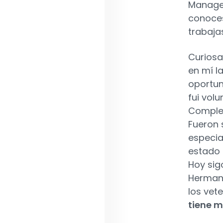
Managem
conoces
trabaja
Curiosa
en mí l
oportun
fui vol
Complem
Fueron 
especia
estado 
Hoy sig
Hermand
los vet
tiene m