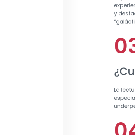
experie
y desta
“galáct
¿Cu
La lectu
especia
underpe