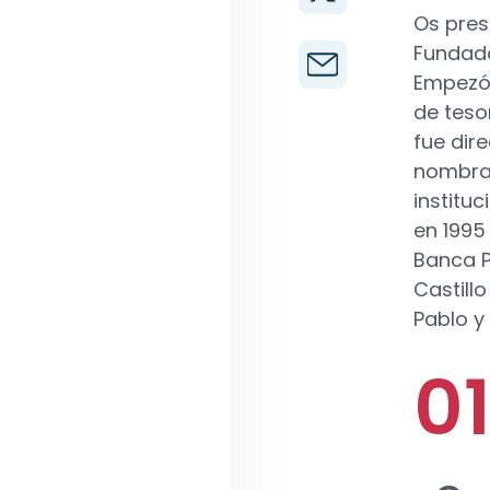
Os pre
Fundad
Empezó 
de teso
fue dir
nombrad
institu
en 1995
Banca P
Castill
Pablo y