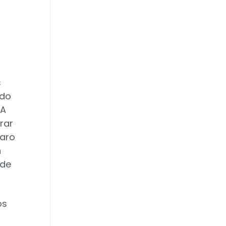
s
ido
BA
rar
laro
n
nde
os