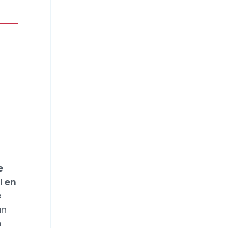
e
l en
e
ún
n