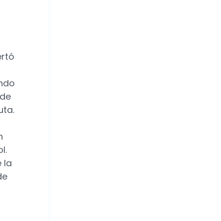
ertó
ando
 de
ta.
n
l.
 la
de