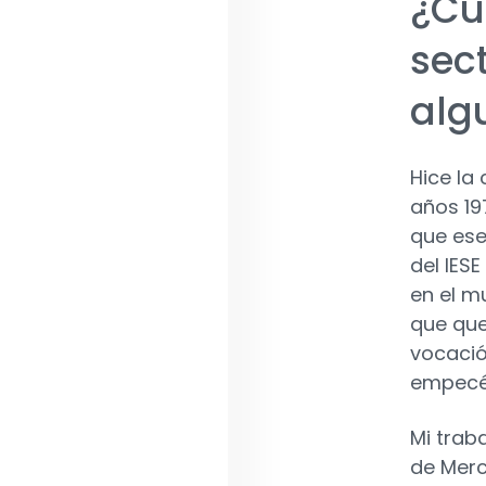
¿Cu
sec
alg
Hice la 
años 19
que ese
del IES
en el m
que que
vocació
empecé 
Mi trab
de Merc