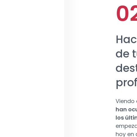
Hac
de t
des
pro
Viendo 
han ocu
los últ
empezar
hoy en 