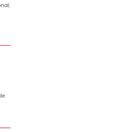
nal;
de