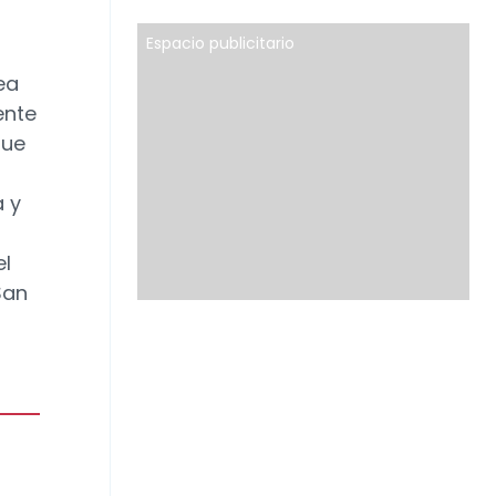
Espacio publicitario
ea
ente
fue
a y
el
San