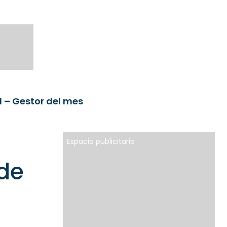
M – Gestor del mes
Espacio publicitario
 de
l