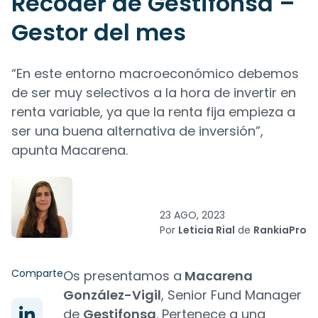
Recoder de Gestifonsa –
Gestor del mes
“En este entorno macroeconómico debemos
de ser muy selectivos a la hora de invertir en
renta variable, ya que la renta fija empieza a
ser una buena alternativa de inversión”,
apunta Macarena.
23 AGO, 2023
Por
Leticia Rial
de
RankiaPro
Comparte
Os presentamos a
Macarena
González-Vigil
, Senior Fund Manager
de
Gestifonsa
. Pertenece a una