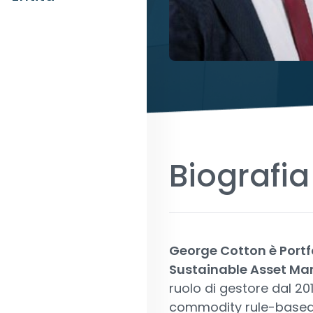
Biografia
George Cotton è Portf
Sustainable Asset M
ruolo di gestore dal 20
commodity rule-based da