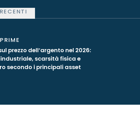
RECENTI
 PRIME
sul prezzo dell’argento nel 2026:
dustriale, scarsità fisica e
ro secondo i principali asset