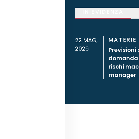
IN EVIDENZA
MATERIE
22 MAG,
2026
Previsioni 
domanda in
rischi mac
manager