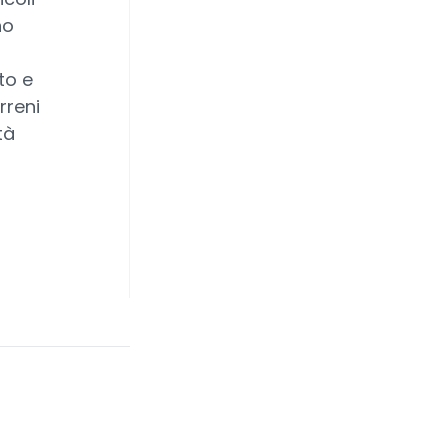
no
ito e
rreni
tà