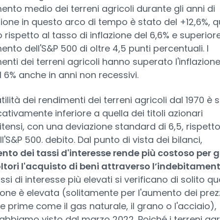
ento medio dei terreni agricoli durante gli anni di
ione in questo arco di tempo è stato del +12,6%, qu
 rispetto al tasso di inflazione del 6,6% e superiore
nto dell'S&P 500 di oltre 4,5 punti percentuali. I
enti dei terreni agricoli hanno superato l'inflazione
il 6% anche in anni non recessivi.
tilità dei rendimenti dei terreni agricoli dal 1970 è 
cativamente inferiore a quella dei titoli azionari
itensi, con una deviazione standard di 6,5, rispetto
ll'S&P 500. debito. Dal punto di vista dei bilanci,
nto dei tassi d'interesse rende più costoso per gl
ltori l'acquisto di beni attraverso l’indebitament
ssi di interesse più elevati si verificano di solito 
azione è elevata (solitamente per l'aumento dei prezz
e prime come il gas naturale, il grano o l'acciaio),
bbiamo visto dal marzo 2022. Poiché i terreni agri