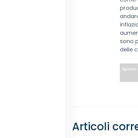
produc
andare 
inflazi
aument
sono pr
delle 
Spazio 
Articoli corr