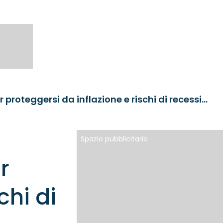
Investire sui terreni agricoli per proteggersi da inflazione e rischi di recessione
Spazio pubblicitario
r
chi di