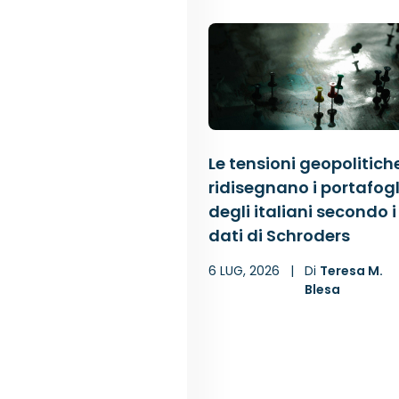
Le tensioni geopolitich
ridisegnano i portafogl
degli italiani secondo i
dati di Schroders
6 LUG, 2026
|
Di
Teresa M.
Blesa