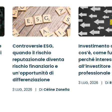
e
Controversie ESG,
Investimento 
i
quando il rischio
cos’è, come f
reputazionale diventa
perché intere
rischio finanziario e
all’investitore
un’opportunità di
professionale
differenziazione
3 LUG, 2026
|
Di
R
3 LUG, 2026
|
Di
Céline Zanella