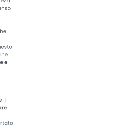
rezzi
senso
che
e
uesto
fine
e e
 il
are
i
ortato