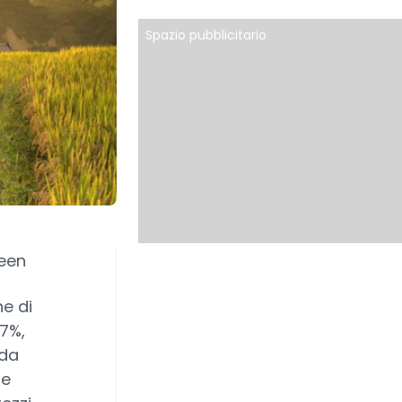
Spazio pubblicitario
veen
e di
7%,
 da
le