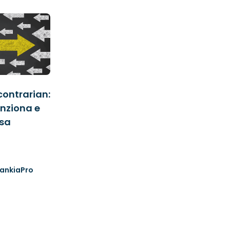
contrarian:
unziona e
ssa
ankiaPro