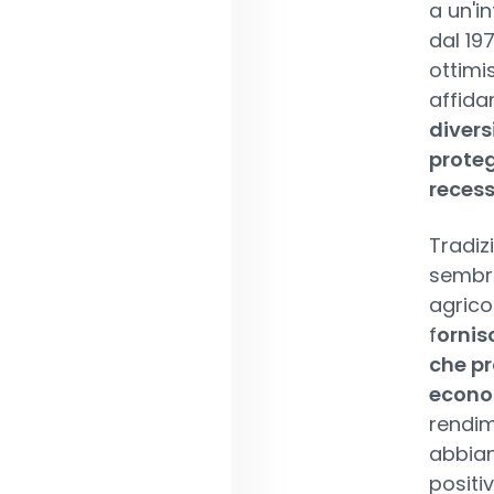
a un'i
dal 19
ottimis
affida
divers
proteg
recessi
Tradizi
sembra
agrico
f
ornis
che pr
econom
rendime
abbiam
positiv