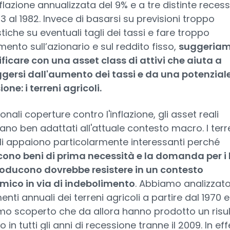
nflazione annualizzata del 9% e a tre distinte recess
73 al 1982. Invece di basarsi su previsioni troppo
tiche su eventuali tagli dei tassi e fare troppo
mento sull’azionario e sul reddito fisso,
suggeriam
ificare con una asset class di attivi che aiuta a
gersi dall'aumento dei tassi e da una potenzial
one: i terreni agricoli.
onali coperture contro l'inflazione, gli asset reali
no ben adattati all'attuale contesto macro. I terr
li appaiono particolarmente interessanti perché
cono beni di prima necessità e la domanda per i 
oducono dovrebbe resistere in un contesto
ico in via di indebolimento
. Abbiamo analizzato
nti annuali dei terreni agricoli a partire dal 1970 e
o scoperto che da allora hanno prodotto un risu
o in tutti gli anni di recessione tranne il 2009. In effet