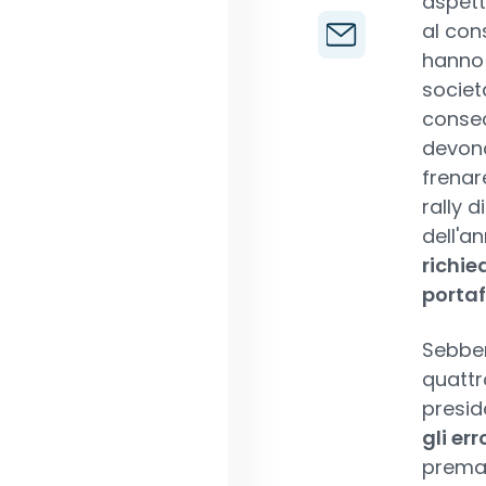
aspetta
al con
hanno 
societa
consec
devono
frenar
rally d
dell'a
richie
portaf
Sebben
quattr
presid
gli er
premat