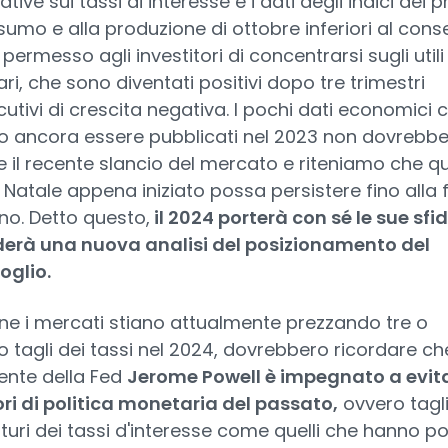
tive sui tassi di interesse e i dati degli indici dei p
sumo e alla produzione di ottobre inferiori al con
permesso agli investitori di concentrarsi sugli utili
ri, che sono diventati positivi dopo tre trimestri
utivi di crescita negativa. I pochi dati economici 
 ancora essere pubblicati nel 2023 non dovrebb
e il recente slancio del mercato e riteniamo che q
i Natale appena iniziato possa persistere fino alla 
nno. Detto questo,
il 2024 porterà con sé le sue sfid
derà una nuova analisi del posizionamento del
oglio.
e i mercati stiano attualmente prezzando tre o
o tagli dei tassi nel 2024, dovrebbero ricordare che
ente della Fed
Jerome Powell è impegnato a evit
rori di politica monetaria del passato,
ovvero tagl
uri dei tassi d'interesse come quelli che hanno p