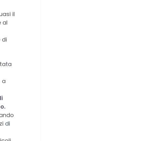
asi il
 al
 di
stata
 a
i
o.
quando
i di
coli