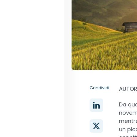
Condividi
AUTORE
Da qua
novemb
mentre
un pic