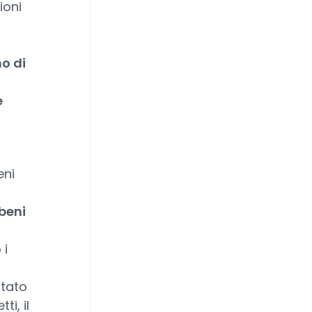
ioni
o di
e
eni
beni
 i
ltato
ti, il