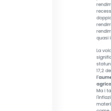
rendim
recess
doppio
rendime
rendim
quasi 
La vola
signifi
statun
17,2 de
l'aume
agrico
Ma i ta
l'infl
materi
come a