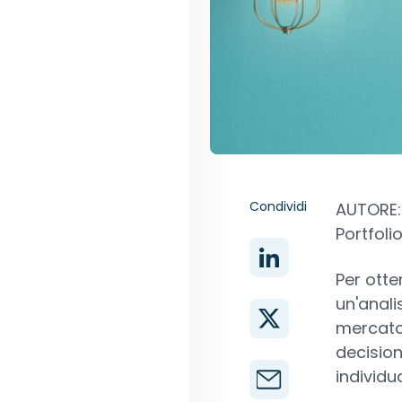
Condividi
AUTORE: 
Portfol
Per otte
un'anali
mercato,
decision
individu