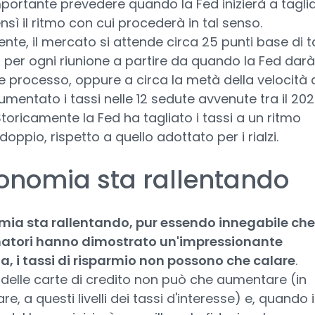
portante prevedere quando la Fed inizierà a taglia
ensì il ritmo con cui procederà in tal senso.
nte, il mercato si attende circa 25 punti base di t
i per ogni riunione a partire da quando la Fed darà 
le processo, oppure a circa la metà della velocità 
umentato i tassi nelle 12 sedute avvenute tra il 202
 Storicamente la Fed ha tagliato i tassi a un ritmo
oppio, rispetto a quello adottato per i rialzi.
conomia sta rallentando
mia sta rallentando, pur essendo innegabile che 
tori hanno dimostrato un'impressionante
za, i tassi di risparmio non possono che calare
.
zo delle carte di credito non può che aumentare (in
re, a questi livelli dei tassi d'interesse) e, quando i