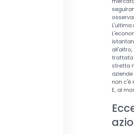
mercato 
seguira
osservan
L'ultima
L'econo
istantan
all'altr
trattata
stretta 
aziende
non c'è 
E, al mo
Ecce
azio