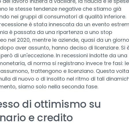
del lavoro inizierà a vacillare, la fiducia e le spese
nno le stesse tendenze negative che stiamo già
do nei gruppi di consumatori di qualità inferiore.
 recessione è stata innescata da un evento estrem
mia è passata da una ripartenza a uno stop
eo nel 2020, mentre le aziende, quasi da un giorn
o, dopo aver assunto, hanno deciso di licenziare. Si 
 però di un'eccezione. In recessioni indotte da una
monetaria, di norma si registrano invece tre fasi: le
 assumono, trattengono e licenziano. Questa volta
nulla di nuovo o di insolito nel ritmo di tali dinamich
mento, siamo solo nella seconda fase.
sso di ottimismo su
nario e credito