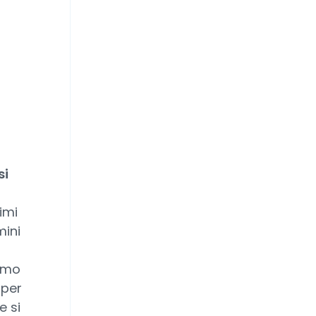
si
imi
mini
remo
 per
e si