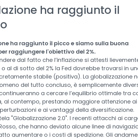
flazione ha raggiunto il
co
ione ha raggiunto il picco e siamo sulla buona
er raggiungere l'obiettivo del 2%.
ndere dal fatto che l’inflazione si attesti lievement
 o al di sotto del 2% la Fed dovrebbe trovarsi in un
cretamente stabile (positiva). La globalizzazione 
omeno del tutto concluso, è semplicemente divers
 continueranno a cercare l’equilibrio ottimale tra co
à, al contempo, prestando maggiore attenzione ai
i perturbazioni e ai vantaggi della diversificazione.
la "Globalizzazione 2.0". I recenti attacchi ai carg
Rosso, che hanno deviato alcune linee di navigazi
tto aumentare o i costi di spedizione. Gli andame