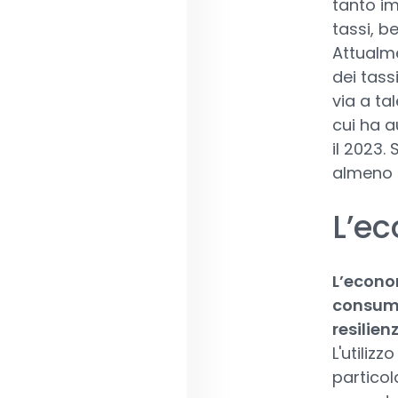
tanto im
tassi, b
Attualme
dei tass
via a ta
cui ha a
il 2023.
almeno d
L’e
L’econo
consuma
resilien
L'utiliz
particola