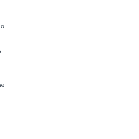
o.
o
è
e.