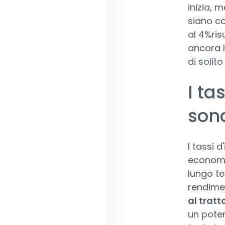
inizia, 
siano co
al 4%ri
ancora l
di solito
I ta
sono
I tassi 
economia
lungo te
rendime
al tratt
un poten