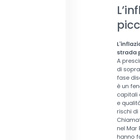
L’in
pic
L'inflaz
strada p
A presci
di sopra
fase dis
è un fen
capitali
e qualit
rischi d
Chiamate
nel Mar 
hanno fa