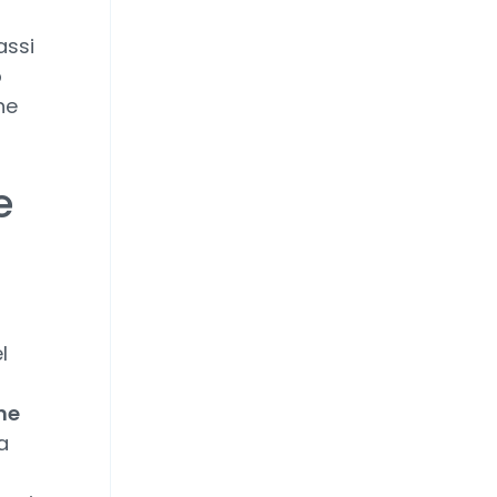
assi
o
he
e
l
ne
a