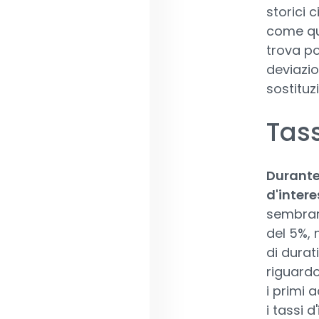
storici 
come que
trova p
deviazi
sostituz
Tass
Durante 
d'intere
sembrare
del 5%, 
di durat
riguardo
i primi 
i tassi 