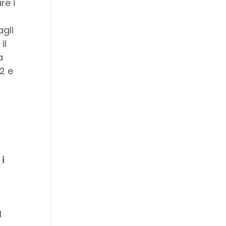
re i
agli
il
a
2 e
i
l