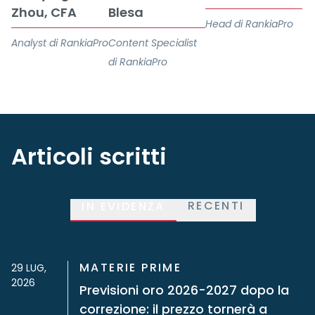
Zhou, CFA
Blesa
Head di RankiaPro
Analyst di RankiaPro
Content Specialist
di RankiaPro
Articoli scritti
RECENTI
IN EVIDENZA
MATERIE PRIME
29 LUG,
2026
Previsioni oro 2026-2027 dopo la
correzione: il prezzo tornerà a