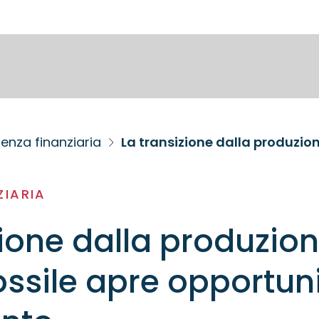
enza finanziaria
ZIARIA
zione dalla produzion
ossile apre opportuni