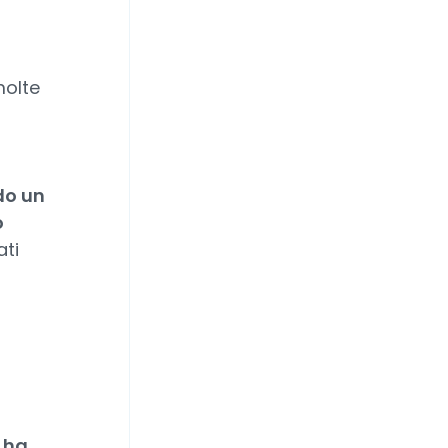
molte
do un
o
ati
a ha