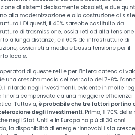
uzione di sistemi decisamente obsoleti, e due quint
no alla modernizzazione e alla costruzione di sist
rutturali. Di questi, il 40% sarebbe costituito da
rutture di trasmissione, ossia reti ad alta tensione 
rto a lunga distanza, e il 60% da infrastrutture di
buzione, ossia reti a media e bassa tensione per il
rto locale.
 operatori di queste reti e per l’intera catena di valo
e una crescita media del mercato del 7-8% l’anno
. Il ritardo negli investimenti, evidente in molte regi
o finora compensato da una maggiore efficienza
tica. Tuttavia,
è probabile che tre fattori portino 
elerazione degli investimenti.
Primo, il 70% delle r
che negli Stati Uniti e in Europa ha più di 30 anni.
o, la disponibilità di energie rinnovabili sta cresc