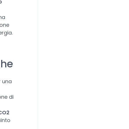
o
ena
ione
ergia.
che
r una
one di
 CO2
into