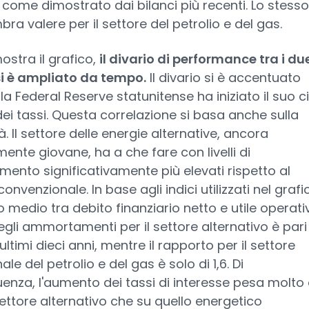
, come dimostrato dai bilanci più recenti. Lo stesso
ra valere per il settore del petrolio e del gas.
stra il grafico,
il divario di performance tra i du
si è ampliato da tempo.
Il divario si è accentuato
a Federal Reserve statunitense ha iniziato il suo c
i dei tassi. Questa correlazione si basa anche sulla
à. Il settore delle energie alternative, ancora
mente giovane, ha a che fare con livelli di
mento significativamente più elevati rispetto al
onvenzionale. In base agli indici utilizzati nel grafico
 medio tra debito finanziario netto e utile operati
gli ammortamenti per il settore alternativo è pari
 ultimi dieci anni, mentre il rapporto per il settore
ale del petrolio e del gas è solo di 1,6. Di
nza, l'aumento dei tassi di interesse pesa molto 
settore alternativo che su quello energetico