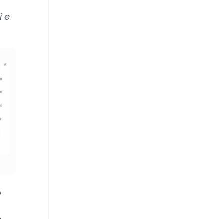
i e
o
o