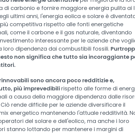
 di carbonio e fornire maggiore energia pulita ai 
Negli ultimi anni, l'energia eolica e solare è diventat
iù competitiva rispetto alle fonti energetiche
nali, come il carbone e il gas naturale, diventando
investimento interessante per le aziende che vogl
la loro dipendenza dai combustibili fossili.
Purtropp
esto non significa che tutto sia incoraggiante p
titori.
 rinnovabili sono ancora poco redditizie e,
tto, più imprevedibili
rispetto alle forme di energ
nali a causa della maggiore dipendenza dalle riso
 Ciò rende difficile per le aziende diversificare il
mix energetico mantenendo l'attuale redditività. N
 operatori del solare e dell'eolico, ma anche i loro
ri stanno lottando per mantenere i margini di