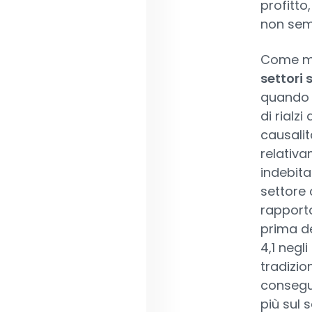
profitto
non semb
Come mo
settori 
quando l
di rialz
causalit
relativa
indebita
settore c
rapporto
prima de
4,1 negli
tradizion
consegue
più sul 