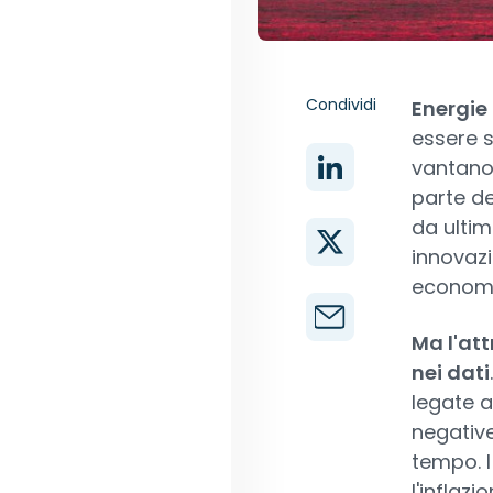
Condividi
Energie 
essere s
vantano
parte dei
da ultimo
innovazi
economi
Ma l'att
nei dati
legate a
negative
tempo. I
l'inflaz