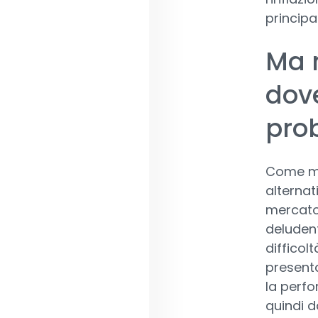
principa
Ma n
dove
pro
Come mos
alternat
mercato
deludenti
difficol
present
la perfo
quindi d