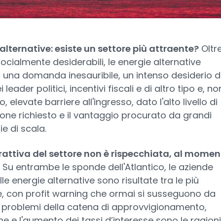
alternative: esiste un settore più attraente?
Oltr
ocialmente desiderabili, le energie alternative
 una domanda inesauribile, un intenso desiderio 
 leader politici, incentivi fiscali e di altro tipo e, no
, elevate barriere all'ingresso, dato l'alto livello di
one richiesto e il vantaggio procurato da grandi
e di scala.
rattiva del settore non è rispecchiata, al momen
. Su entrambe le sponde dell'Atlantico, le aziende
lle energie alternative sono risultate tra le più
, con profit warning che ormai si susseguono da
 problemi della catena di approvvigionamento,
ione e l'aumento dei tassi d’interesse sono le ragioni