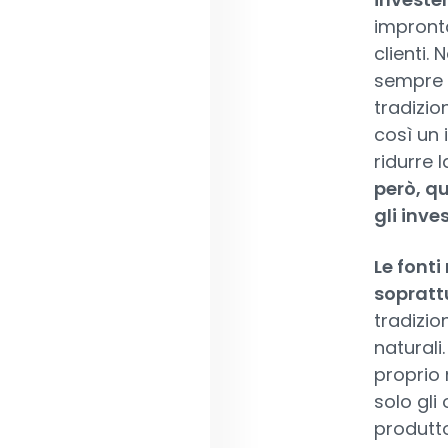
impronta
clienti. 
sempre p
tradizio
così un 
ridurre 
però, qu
gli inves
Le fonti
soprattu
tradizio
naturali.
proprio 
solo gli
produtto