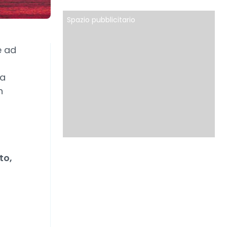
Spazio pubblicitario
e ad
da
n
to,