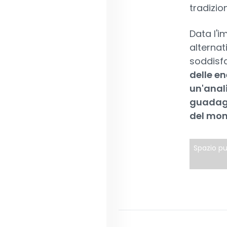
tradizio
Data l'i
alternat
soddisfa
delle en
un'anali
guadagna
del mond
Spazio pu