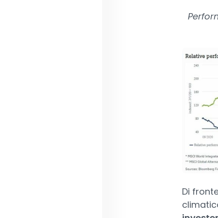
Perform
Di front
climatic
investe