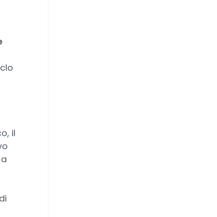
e
iclo
, il
vo
 a
di