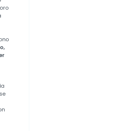
loro
a
iono
o,
er
ia
rse
on