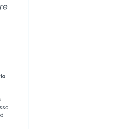
re
rio
.
a
esso
di