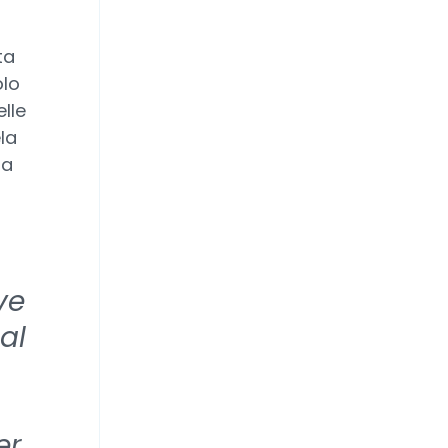
ta
olo
lle
la
ha
ve
al
er