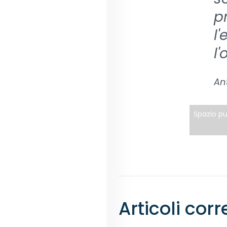
p
l
l'
Ant
Spazio pu
Articoli corr