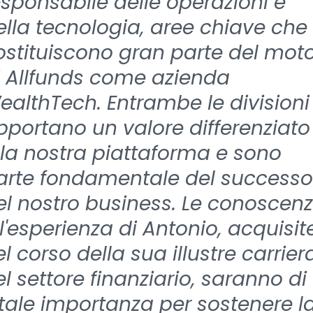
esponsabile delle operazioni e
ella tecnologia, aree chiave che
ostituiscono gran parte del mot
i Allfunds come azienda
ealthTech. Entrambe le divisioni
pportano un valore differenziato
lla nostra piattaforma e sono
arte fondamentale del successo
el nostro business. Le conoscen
 l'esperienza di Antonio, acquisit
l corso della sua illustre carrier
el settore finanziario, saranno di
itale importanza per sostenere l