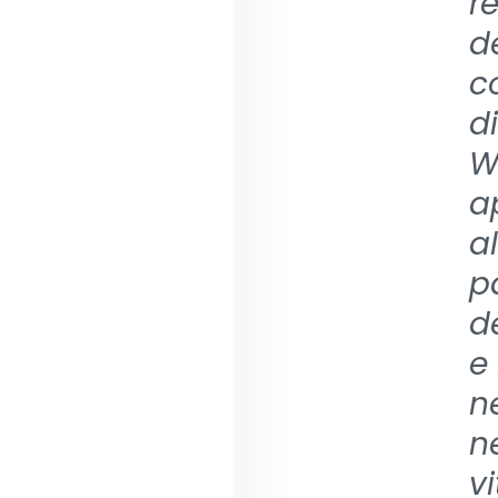
r
d
c
d
W
a
a
p
d
e
ne
n
v