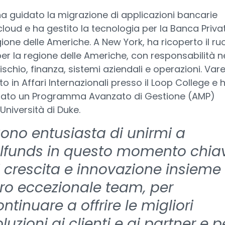
 ha guidato la migrazione di applicazioni bancarie
 cloud e ha gestito la tecnologia per la Banca Priva
gione delle Americhe. A New York, ha ricoperto il ru
er la regione delle Americhe, con responsabilità ne
rischio, finanza, sistemi aziendali e operazioni. Vare
to in Affari Internazionali presso il Loop College e 
ato un Programma Avanzato di Gestione (AMP)
'Università di Duke.
Sono entusiasta di unirmi a
llfunds in questo momento chia
i crescita e innovazione insieme 
oro eccezionale team, per
ntinuare a offrire le migliori
luzioni ai clienti e ai partner e p