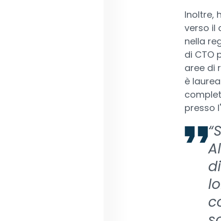
Inoltre,
verso il
nella re
di CTO p
aree di 
è laurea
complet
presso l
“
A
d
l
co
so