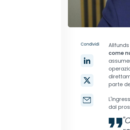
Condividi
Allfunds
come nu
assumerà
operazio
direttam
parte de
L'ingres
dal pro
"