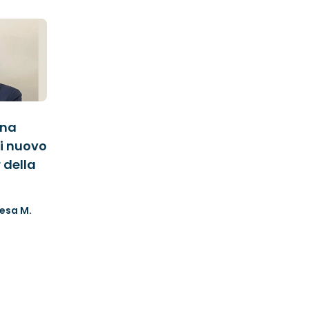
ina
i nuovo
 della
esa M.