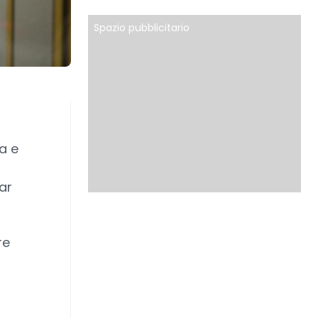
Spazio pubblicitario
a e
ar
re