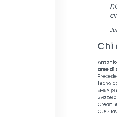
n
a
Ju
Chi 
Antonio
aree di 
Preceden
tecnolog
EMEA pre
Svizzera
Credit Su
COO, lav