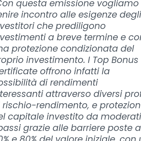
Con questa emissione vogliamo
enire incontro alle esigenze degl
nvestitori che prediligono
nvestimenti a breve termine e co
na protezione condizionata del
roprio investimento. I Top Bonus
rtificate offrono infatti la
ossibilità di rendimenti
teressanti attraverso diversi profi
i rischio-rendimento, e protezio
el capitale investito da moderat
bassi grazie alle barriere poste a
0% e 80% del valore iniziale, con