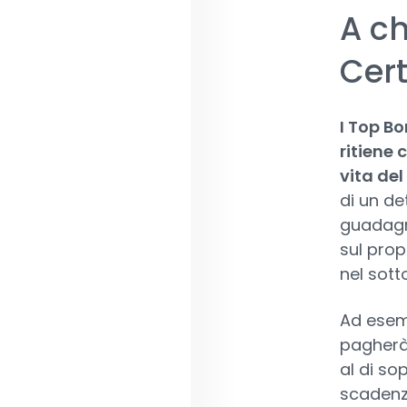
A ch
Cert
I Top Bo
ritiene 
vita del
di un de
guadagna
sul prop
nel sott
Ad esemp
pagherà 
al di so
scadenza