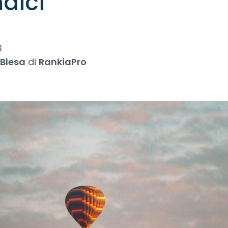
ndici
3
 Blesa
di
RankiaPro