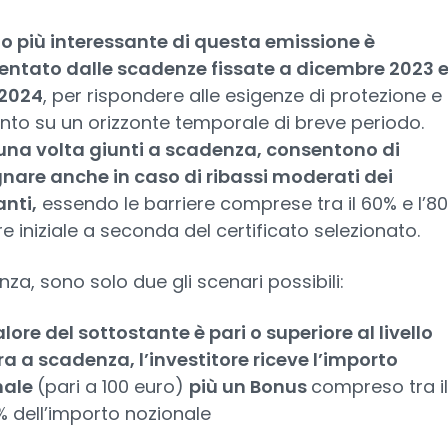
to più interessante di questa emissione è
entato dalle scadenze fissate a dicembre 2023 
2024
, per rispondere alle esigenze di protezione e
to su un orizzonte temporale di breve periodo.
 una volta giunti a scadenza, consentono di
are anche in caso di ribassi moderati dei
nti,
essendo le barriere comprese tra il 60% e l’8
re iniziale a seconda del certificato selezionato.
za, sono solo due gli scenari possibili:
valore del sottostante è pari o superiore al livello
ra a scadenza, l’investitore riceve l’importo
nale
(pari a 100 euro)
più un Bonus
compreso tra i
4% dell’importo nozionale