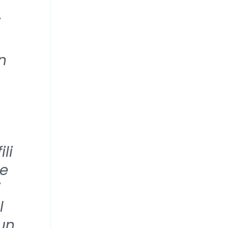
i
n
li
ne
i
l
 un