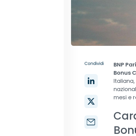
Condividi
BNP Par
Bonus C
Italiana
nazional
mesi e r
Cara
Bonu