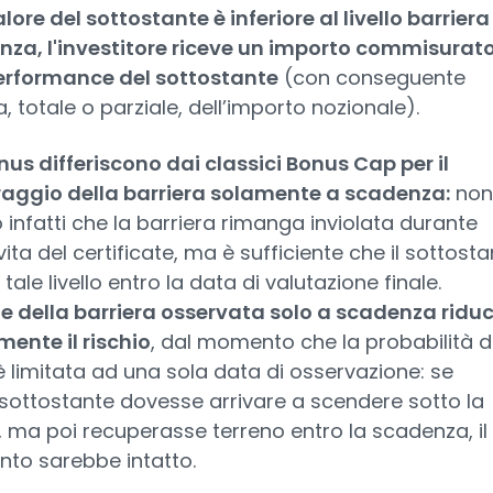
valore del sottostante è inferiore al livello barriera
za, l'investitore riceve un importo commisurat
erformance del sottostante
(con conseguente
a, totale o parziale, dell’importo nozionale).
nus differiscono dai classici Bonus Cap per il
aggio della barriera solamente a scadenza:
non
o infatti che la barriera rimanga inviolata durante
 vita del certificate, ma è sufficiente che il sottost
tale livello entro la data di valutazione finale.
ne della barriera osservata solo a scadenza ridu
ente il rischio
, dal momento che la probabilità d
è limitata ad una sola data di osservazione: se
 sottostante dovesse arrivare a scendere sotto la
, ma poi recuperasse terreno entro la scadenza, il
nto sarebbe intatto.