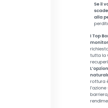
Se il 
scaden
alla p
perdit
I Top Bo
monitor
richiest
tutta la
recuperi 
L’opzio
naturalm
rottura 
l’azione
barriera
rendime