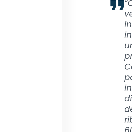
“
v
i
i
u
p
Ce
p
in
d
d
ri
6