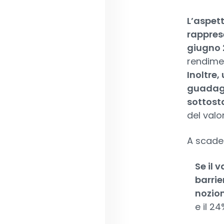
L’aspet
rappres
giugno 
rendimen
Inoltre,
guadagn
sottosta
del valo
A scaden
Se il 
barrie
nozio
e il 2