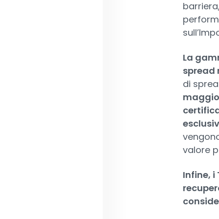
barriera
perform
sull’Imp
La gamm
spread 
di sprea
maggiore
certifi
esclusi
vengono
valore p
Infine, 
recuper
consider