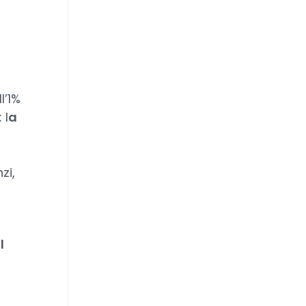
l’1%
 l
a
zi,
l