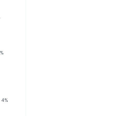
e
0%
l 4%