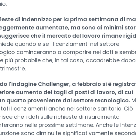
io.
hieste di indennizzo per la prima settimana di ma
leggermente aumentate, ma sono ai minimi stori
 suggerisce che il mercato del lavoro rimane rigi
chiede quando e se i licenziamenti nel settore
ogico cominceranno a comparire nei dati e semb
 più probabile che, in tal caso, accadrebbe dopo 
trimestre.
o l'indagine Challenger, a febbraio si è registra
eriore aumento dei tagli di posti di lavoro, di cui
un quarto proveniente dal settore tecnologico.
M
tati licenziamenti anche nel settore sanitario. Ciò
isce che i dati sulle richieste di risarcimento
eranno nelle prossime settimane. Anche le intenz
unzione sono diminuite significativamente secondo