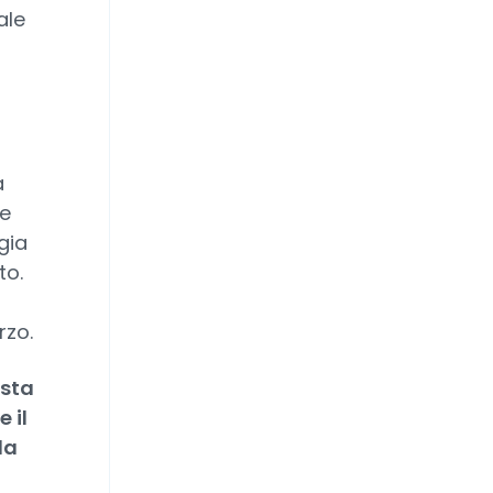
ale
a
te
gia
to.
rzo.
esta
 il
la