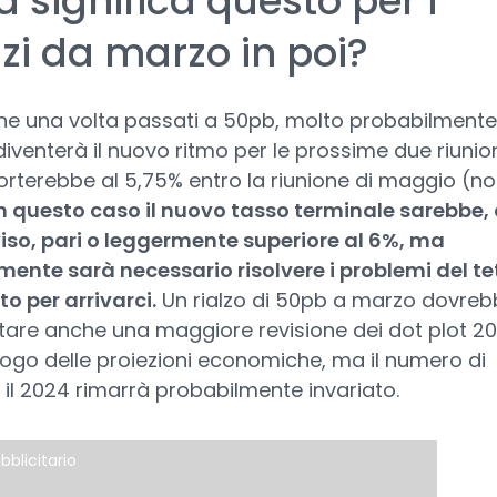
 significa questo per i
zi da marzo in poi?
he una volta passati a 50pb, molto probabilmente
iventerà il nuovo ritmo per le prossime due riunioni
orterebbe al 5,75% entro la riunione di maggio (no
n questo caso il nuovo tasso terminale sarebbe,
iso, pari o leggermente superiore al 6%, ma
ente sarà necessario risolvere i problemi del te
to per arrivarci.
Un rialzo di 50pb a marzo dovreb
are anche una maggiore revisione dei dot plot 2
ilogo delle proiezioni economiche, ma il numero di
r il 2024 rimarrà probabilmente invariato.
bblicitario