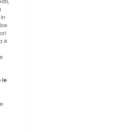
ati,
a
in
bbe
ori
a è
e
 le
re