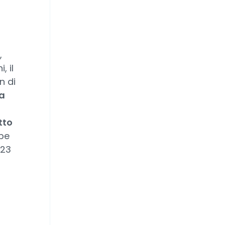
,
, il
n di
 a
tto
be
023