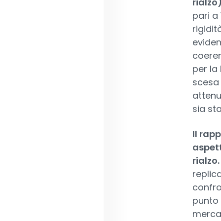
rialzo
pari a
rigidi
eviden
coeren
per la
scesa 
attenu
sia st
Il rap
aspett
rialzo
replic
confron
punto 
mercat