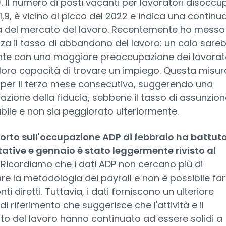
)
. Il numero di posti vacanti per lavoratori disoccup
 1,9, è vicino al picco del 2022 e indica una continu
tà del mercato del lavoro. Recentemente ho messo 
za il tasso di abbandono del lavoro: un calo sare
te con una maggiore preoccupazione dei lavorat
 loro capacità di trovare un impiego. Questa misur
per il terzo mese consecutivo, suggerendo una
azione della fiducia, sebbene il tasso di assunzion
abile e non sia peggiorato ulteriormente.
porto sull'occupazione ADP di febbraio ha battuto
ative e gennaio è stato leggermente rivisto al
.
Ricordiamo che i dati ADP non cercano più di
are la metodologia dei payroll e non è possibile fa
ti diretti. Tuttavia, i dati forniscono un ulteriore
di riferimento che suggerisce che l'attività e il
o del lavoro hanno continuato ad essere solidi a