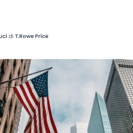
uci
di
T.Rowe Price