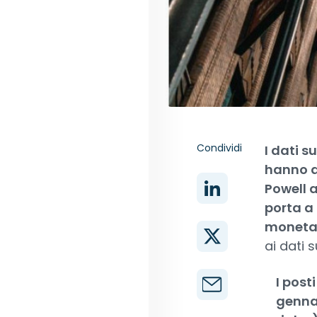
Condividi
I dati 
hanno a
Powell 
porta a
moneta
ai dati s
I post
gennai