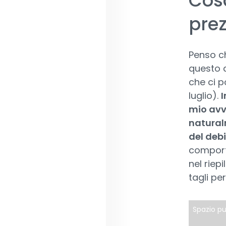
Cosa
prez
Penso c
questo d
che ci p
luglio).
I
mio avv
naturalm
del debi
comport
nel riep
tagli pe
Spazio pu