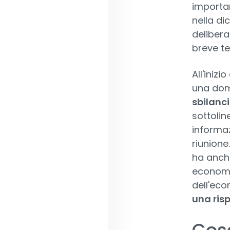
importa
nella di
delibera
breve te
All'iniz
una doma
sbilanci
sottolin
informaz
riunione
ha anche
economi
dell'eco
una risp