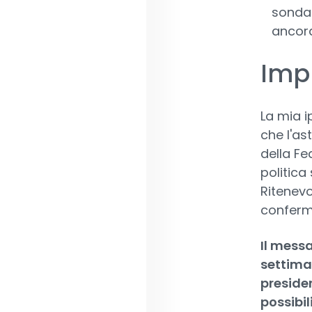
sondag
ancor
Impl
La mia i
che l'as
della Fe
politica
Ritenevo
conferma
Il messa
settiman
preside
possibil