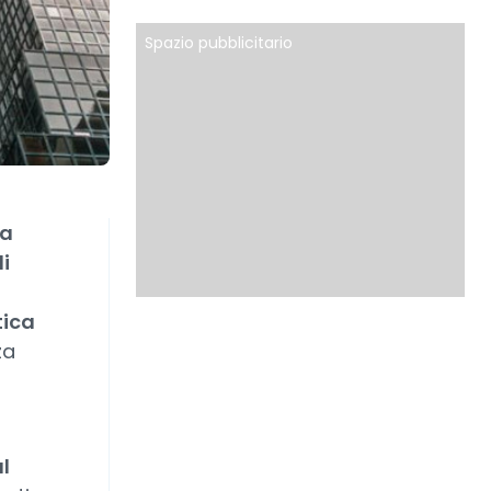
Spazio pubblicitario
na
i
tica
za
l