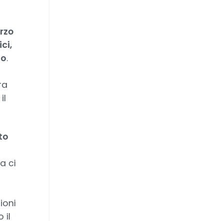
rzo
ci,
do
.
ra
il
to
a ci
ioni
 il