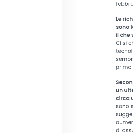
febbra
Le ric
sono 
il che
Ci si 
tecnol
sempre
primo 
Second
un ult
circa 
sono s
sugger
aument
di ass