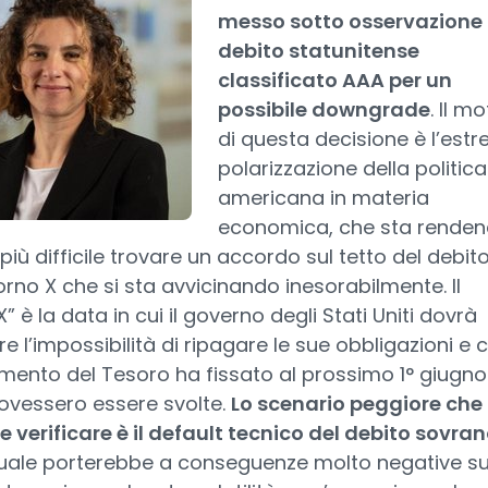
messo sotto osservazione i
debito statunitense
classificato AAA per un
possibile downgrade
. Il mo
di questa decisione è l’est
polarizzazione della politica
americana in materia
economica, che sta rende
iù difficile trovare un accordo sul tetto del debito
iorno X che si sta avvicinando inesorabilmente. Il
” è la data in cui il governo degli Stati Uniti dovrà
re l’impossibilità di ripagare le sue obbligazioni e 
timento del Tesoro ha fissato al prossimo 1° giugno
ovessero essere svolte.
Lo scenario peggiore che 
 verificare è il default tecnico del debito sovra
 quale porterebbe a conseguenze molto negative su