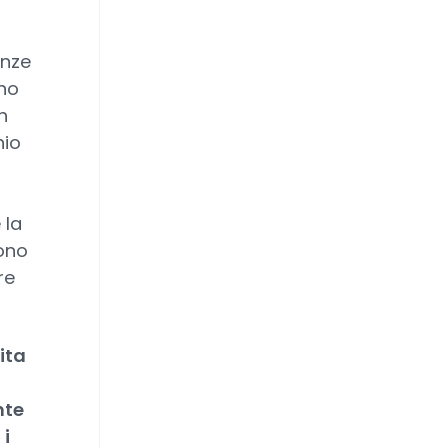
enze
no
n
hio
 la
sono
re
ita
nte
e
i