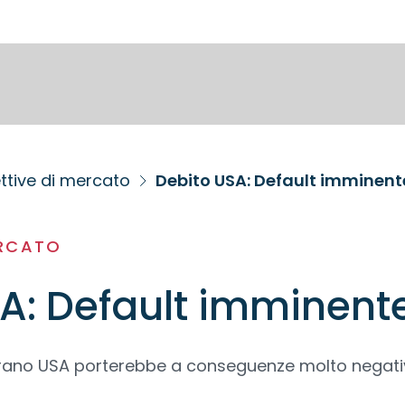
ttive di mercato
Debito USA: Default imminent
ERCATO
A: Default imminent
ovrano USA porterebbe a conseguenze molto negati