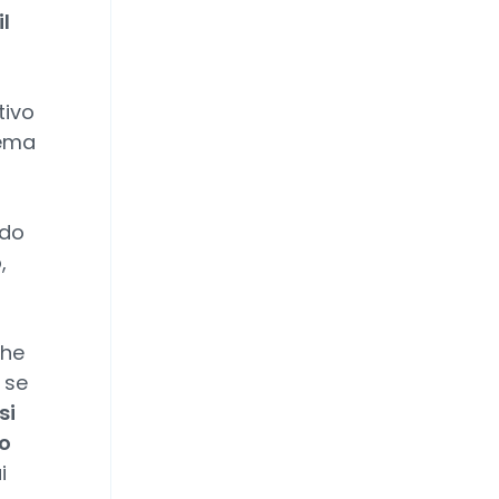
l
tivo
rema
ndo
,
che
 se
si
no
i