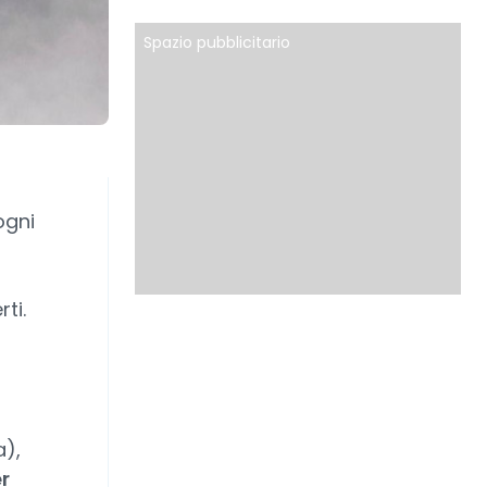
Spazio pubblicitario
ogni
ti.
a),
r