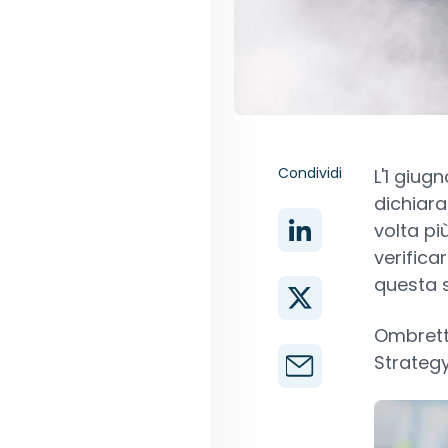
Condividi
L'1 giugn
dichiara
volta pi
verifica
questa s
Ombrett
Strategy