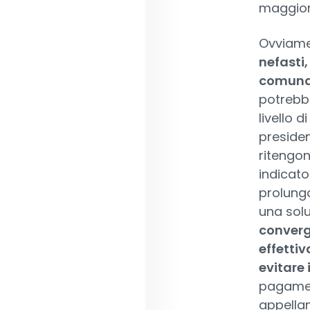
maggior 
Ovviame
nefasti,
comunqu
potrebb
livello 
presidenz
ritengon
indicato
prolunga
una solu
converg
effetti
evitare 
pagament
appella