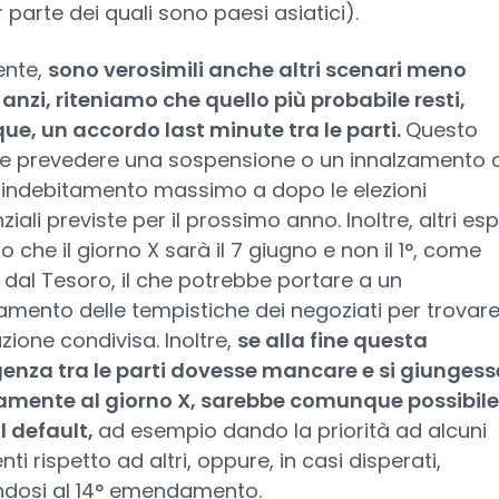
parte dei quali sono paesi asiatici).
nte,
sono verosimili anche altri scenari meno
anzi, riteniamo che quello più probabile resti,
e, un accordo last minute tra le parti.
Questo
e prevedere una sospensione o un innalzamento 
di indebitamento massimo a dopo le elezioni
iali previste per il prossimo anno. Inoltre, altri esp
o che il giorno X sarà il 7 giugno e non il 1°, come
 dal Tesoro, il che potrebbe portare a un
mento delle tempistiche dei negoziati per trovar
zione condivisa. Inoltre,
se alla fine questa
enza tra le parti dovesse mancare e si giungess
vamente al giorno X, sarebbe comunque possibile
il default,
ad esempio dando la priorità ad alcuni
i rispetto ad altri, oppure, in casi disperati,
ndosi al 14° emendamento.