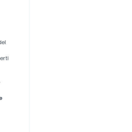
del
erti
e
e