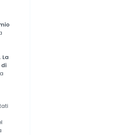
emio
a
.
La
 di
ma
o
ati
l
a