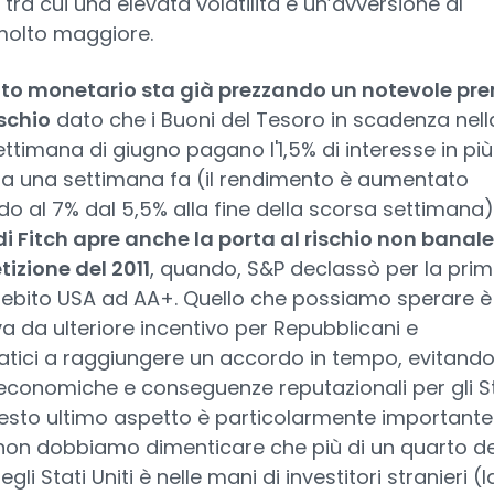
 tra cui una elevata volatilità e un’avversione al
molto maggiore.
ato monetario sta già prezzando un notevole pr
ischio
dato che i Buoni del Tesoro in scadenza nell
ttimana di giugno pagano l'1,5% di interesse in più
 a una settimana fa (il rendimento è aumentato
o al 7% dal 5,5% alla fine della scorsa settimana)
 Fitch apre anche la porta al rischio non banale
tizione del 2011
, quando, S&P declassò per la pri
 debito USA ad AA+. Quello che possiamo sperare è
a da ulteriore incentivo per Repubblicani e
tici a raggiungere un accordo in tempo, evitand
economiche e conseguenze reputazionali per gli St
uesto ultimo aspetto è particolarmente importante
non dobbiamo dimenticare che più di un quarto de
gli Stati Uniti è nelle mani di investitori stranieri (l