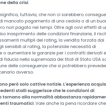
one della crisi
.
significa, tuttavia, che non ci sarebbero consegu
 di mancato pagamento di una cedola o di un buo
ro non pagato nei tempi. Oltre agli ovvi effetti di u
so inasprimento delle condizioni finanziarie, il risc
ssamenti multipli del rating, la vendita forzata dai
i sensibili al rating, la potenziale necessità di
re o aumentare le garanzie per i contratti derivati e
di fiducia nella supremazia dei titoli di Stato USA 
cune delle conseguenze che si potrebbero prevede
cenario avverso.
ono però solo cattive notizie. L'esperienza acquis
edenti stalli suggerisce che le condizioni di
 tornano alla normalità abbastanza rapidame
enti traumatici
. Vale anche la pena ricordare ch