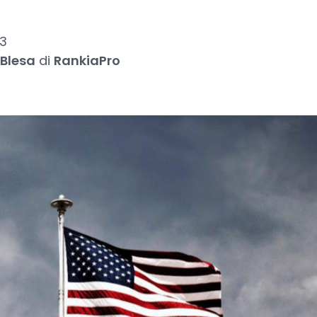
3
 Blesa
di
RankiaPro