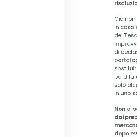
risoluzi
Ciò non 
in caso
del Teso
improvvi
di decla
portafogl
sostitui
perdita 
solo al
in uno s
Non ci s
dai prec
mercato
dopo ev