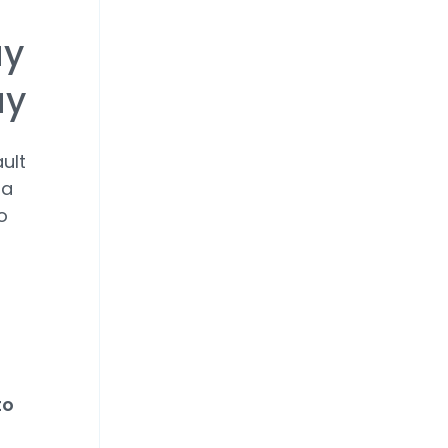
ay
ay
ult
da
o
to