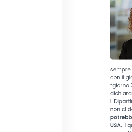
sempre p
con il g
“giorno X
dichiara
il Dipar
non ci d
potrebbe
USA
, il