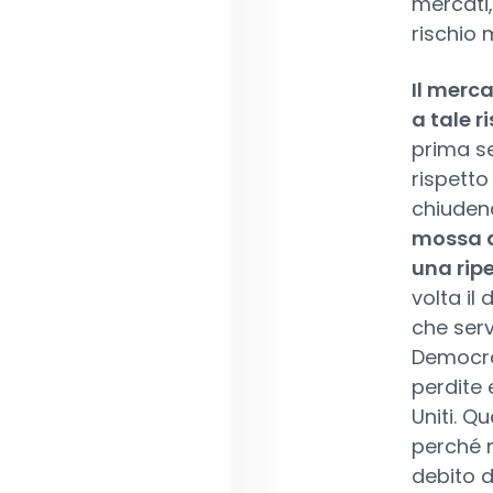
mercati,
rischio 
Il merc
a tale r
prima se
rispetto
chiudend
mossa di
una ripe
volta il
che serv
Democra
perdite 
Uniti. Q
perché 
debito de