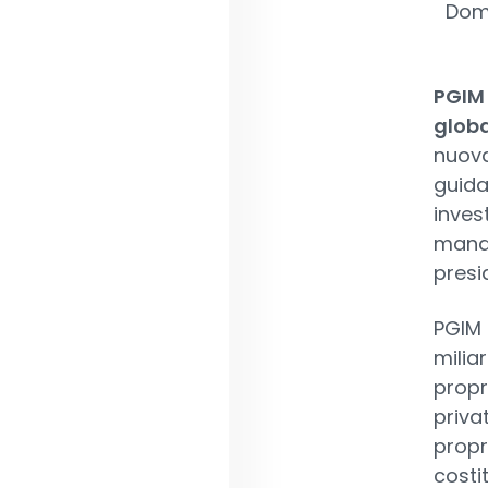
Domi
PGIM
globa
nuova
guida
inves
manag
presi
PGIM 
milia
propr
priva
propr
costi