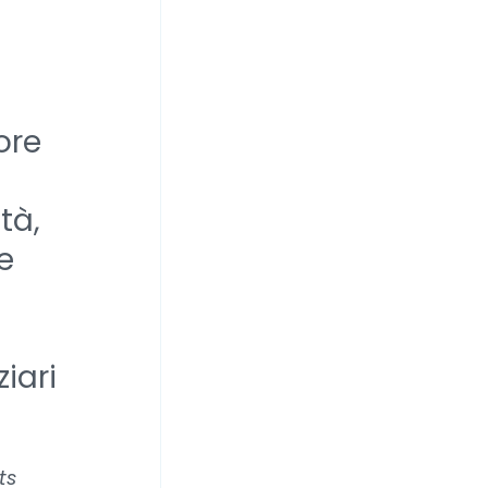
ore
tà,
e
iari
ts