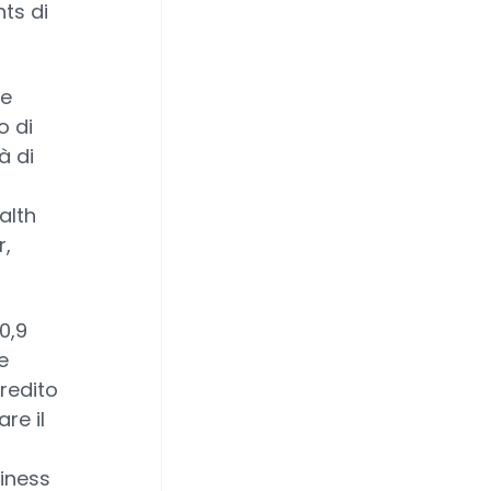
ts di
e
o di
à di
alth
r,
0,9
e
credito
re il
siness