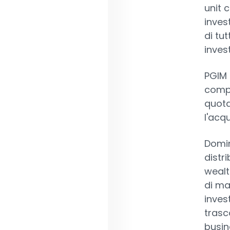
unit 
invest
di tu
inves
PGIM 
compe
quota
l'acq
Domin
distri
wealt
di ma
invest
trasco
busin