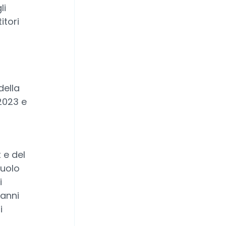
li
itori
della
2023 e
 e del
ruolo
i
 anni
i