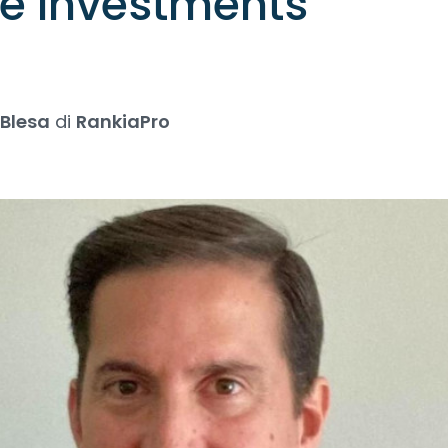
ve Investments
 Blesa
di
RankiaPro