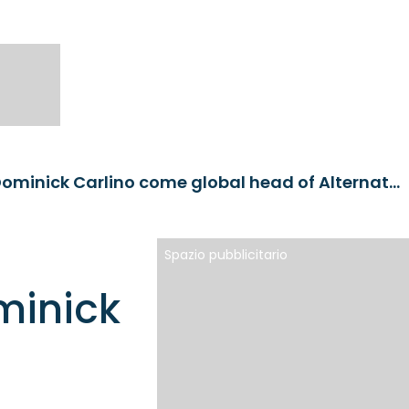
PGIM Investments nomina Dominick Carlino come global head of Alternative Investments
Spazio pubblicitario
minick