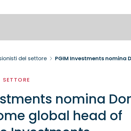
ionisti del settore
L SETTORE
estments nomina Do
ome global head of