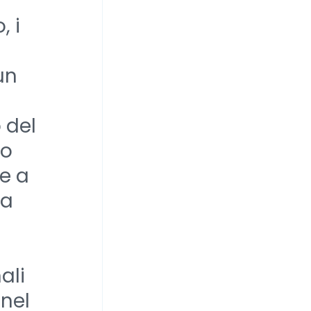
, i
un
 del
ro
re a
 a
ali
 nel