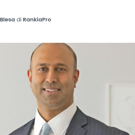
3
 Blesa
di
RankiaPro