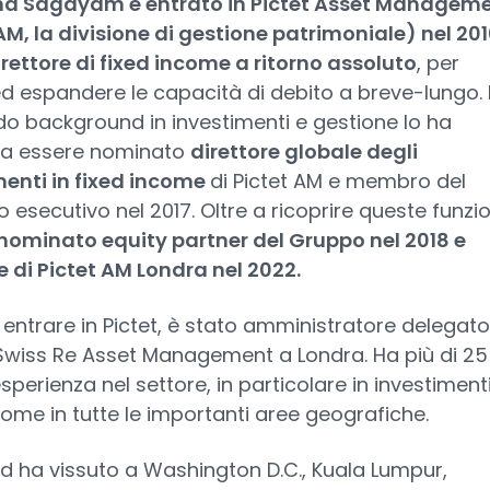
 Sagayam è entrato in Pictet Asset Managem
AM, la divisione di gestione patrimoniale) nel 20
ettore di fixed income a ritorno assoluto
, per
d espandere le capacità di debito a breve-lungo. I
do background in investimenti e gestione lo ha
 a essere nominato
direttore globale degli
menti in fixed income
di Pictet AM e membro del
 esecutivo nel 2017. Oltre a ricoprire queste funzio
 nominato equity partner del Gruppo nel 2018 e
e di Pictet AM Londra nel 2022.
 entrare in Pictet, è stato amministratore delegato
Swiss Re Asset Management a Londra. Ha più di 25
esperienza nel settore, in particolare in investimenti
come in tutte le importanti aree geografiche.
 ha vissuto a Washington D.C., Kuala Lumpur,