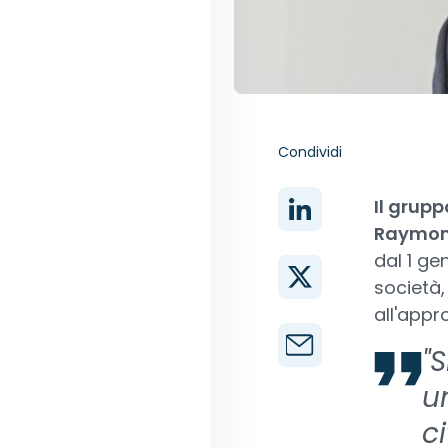
Condividi
Il grupp
Raymon
dal 1 gen
società,
all'app
"
un
c