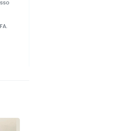
esso
FA.