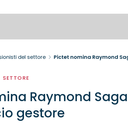
ionisti del settore
Pictet nomina Raymond Sa
L SETTORE
omina Raymond Sag
io gestore