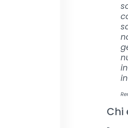
s
c
s
n
g
n
i
i
Re
Chi