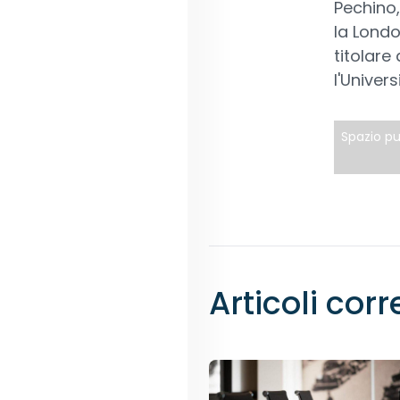
Pechino,
la Londo
titolar
l'Univers
Spazio pu
Articoli corr