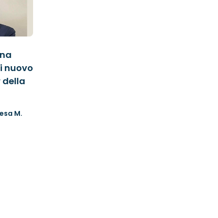
ina
i nuovo
 della
esa M.