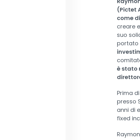
Raymond
(Pictet 
come dir
creare e
suo soli
portato
investi
comitato
è stato
direttor
Prima di
presso 
anni di 
fixed in
Raymond