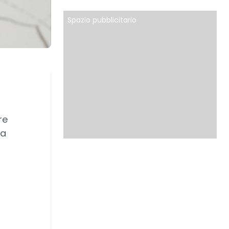
Spazio pubblicitario
re
la