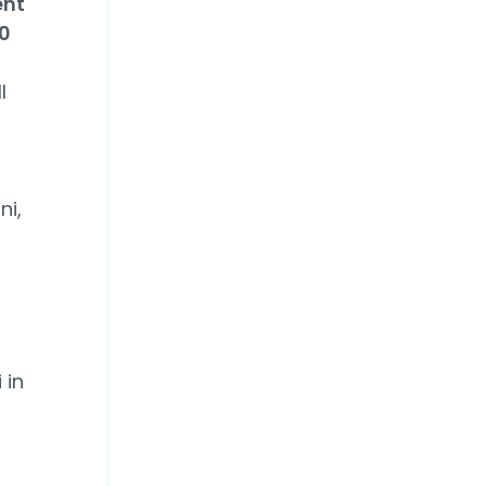
ent
10
l
ni,
 in