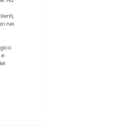
le. Ha
lienti,
ri nei
egico
 e
del