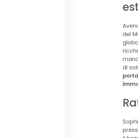
es
Avend
dei M
globa
ricch
manda
di sol
porta
immob
Raf
Sophi
press