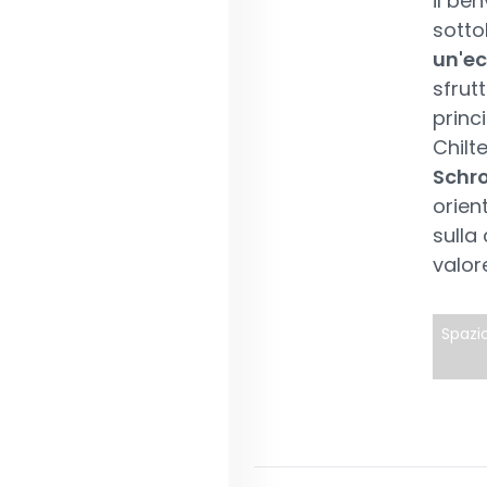
il be
sotto
un'ec
sfrut
princ
Chilt
Schro
orien
sulla
valor
Spazio