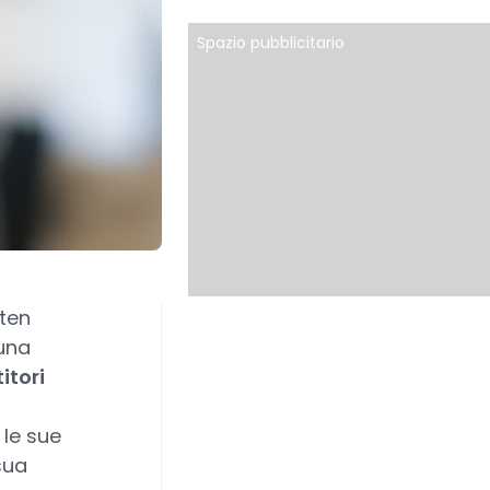
Spazio pubblicitario
lten
una
itori
 le sue
sua