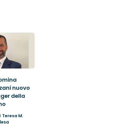
nomina
zani nuovo
ger della
no
i
Teresa M.
lesa