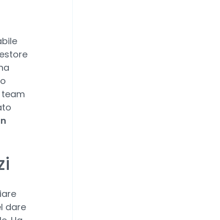
bile
gestore
una
uo
l team
ato
in
zi
iare
l dare