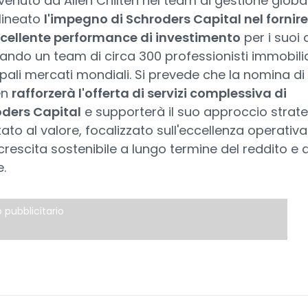
nvenuto ad Allen Chilten nel team di gestione globa
lineato
l'impegno di Schroders Capital nel fornire
cellente performance di investimento
per i suoi c
tando un team di circa 300 professionisti immobilia
ipali mercati mondiali. Si prevede che la nomina di
en
rafforzerà l'offerta di servizi complessiva di
ders Capital
e supporterà il suo approccio strat
tato al valore, focalizzato sull'eccellenza operativa
 crescita sostenibile a lungo termine del reddito e 
e.
 pubblicitario