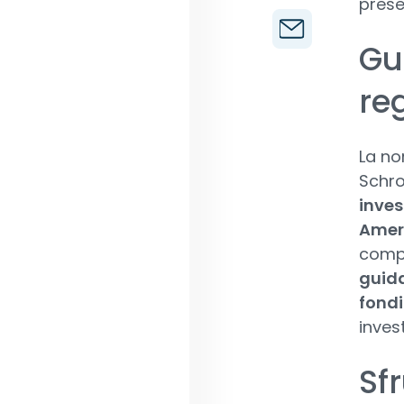
prese
Gu
re
La no
Schro
inves
Ameri
compe
guida
fondi
invest
Sf