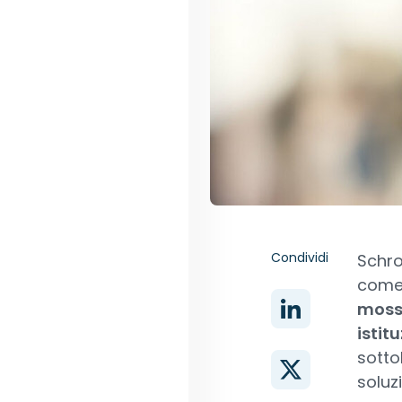
Condividi
Schro
come 
mossa
istitu
sotto
soluz