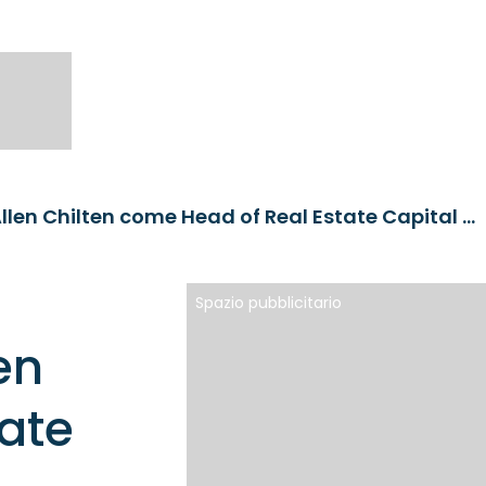
Schroders Capital nomina Allen Chilten come Head of Real Estate Capital Raising
Spazio pubblicitario
en
ate