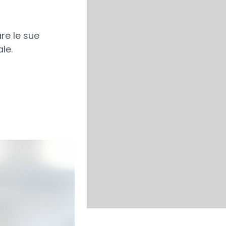
re le sue
le.