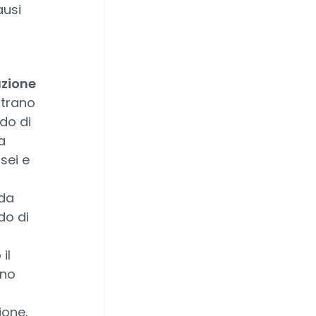
ausi
azione
strano
do di
a
sei e
 da
do di
il
ono
ione.