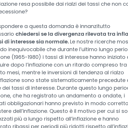
lazione resa possibile dai rialzi dei tassi che non c
ecessione?
ispondere a questa domanda è innanzitutto
ssario
chiedersi se la divergenza rilevata tra infl
si di interesse sia normale.
Le nostre ricerche mo
do inequivocabile che durante l’ultimo lungo perio
zione (1965-1980) i tassi di interesse hanno iniziato 
uire dopo l’inflazione con un ritardo compreso tra 
tto mesi, mentre le inversioni di tendenza al rialzo
inflazione sono state sistematicamente precedute
e dei tassi di interesse. Durante questo lungo perio
zione, che ha registrato un andamento a ondate, i
ti obbligazionari hanno previsto in modo corretto 
tere dell’inflazione. Questo è il motivo per cui si s
zzati più a lungo rispetto all’inflazione e hanno
rato ribassi per periodi più ridotti rispetto all’inflaz