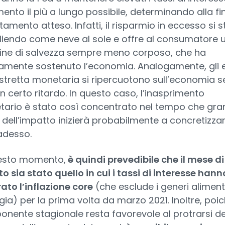
mento il più a lungo possibile, determinando alla fin
tamento atteso. Infatti, il risparmio in eccesso si s
liendo come neve al sole e offre al consumatore 
ne di salvezza sempre meno corposo, che ha
mente sostenuto l’economia. Analogamente, gli ef
 stretta monetaria si ripercuotono sull’economia 
n certo ritardo. In questo caso, l’inasprimento
ario è stato così concentrato nel tempo che gra
 dell’impatto inizierà probabilmente a concretizzar
adesso.
esto momento,
è quindi prevedibile che il mese di
o sia stato quello in cui i tassi di interesse hann
ato l’inflazione core
(che esclude i generi aliment
rgia) per la prima volta da marzo 2021. Inoltre, poic
nente stagionale resta favorevole al protrarsi de