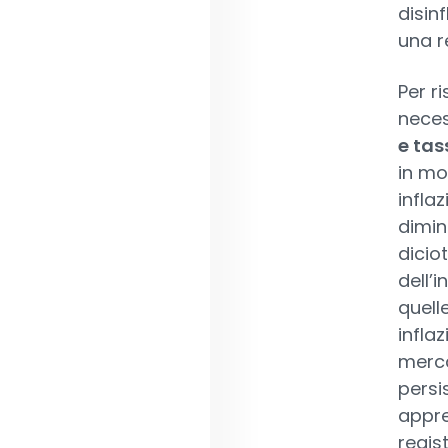
disinf
una r
Per r
nece
e tas
in mo
infla
dimin
dicio
dell’
quell
infla
merca
persis
appre
regist