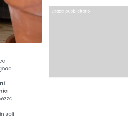
Spazio pubblicitario
co
ignac
mi
mia
mezza
n soli