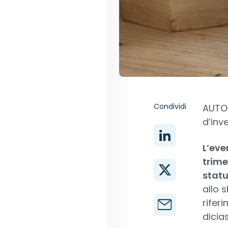
Condividi
AUTOR
d’inv
L’eve
trime
statu
allo 
rifer
dicia