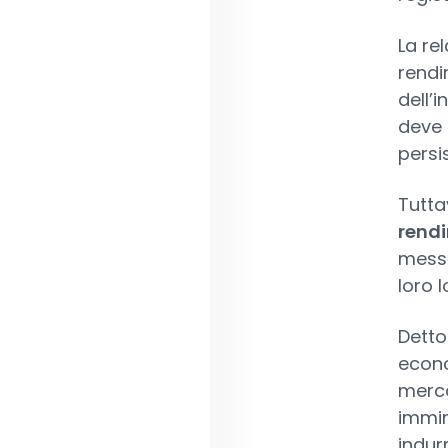
La rel
rendi
dell’
deve 
persis
Tutta
rendi
messa
loro l
Detto
econo
merca
immin
indur