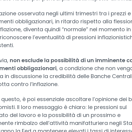
azione osservata negli ultimi trimestri tra i prezzi e 
menti obbligazionari, in ritardo rispetto alla flessio
inflazione, diventa quindi “normale” nel momento in 
riconoscere l’eventualità di pressioni inflazionistic
tenti.
via,
non esclude la possibilità di un imminente ca
menti obbligazionari
, a condizione che non veng
 in discussione la credibilità delle Banche Centrali
otta contro l’inflazione.
 questo, è poi essenziale ascoltare l’opinione dei b
misti. Il loro messaggio è chiaro: le pressioni sul
to del lavoro e la possibilità di un prossimo e
ente rimbalzo dell’attività manifatturiera negli Stat
ranno la Fed a mantenere elevati i tassi di interess