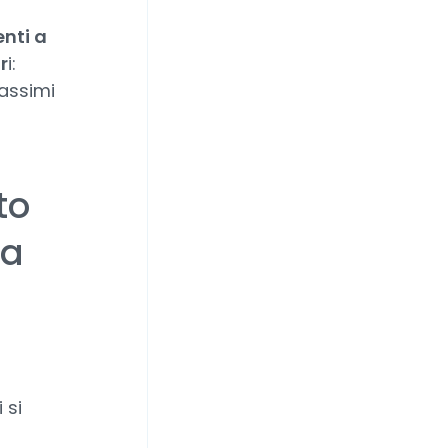
nti a
r
i:
massimi
to
ia
 si