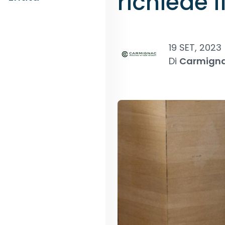
richiede f
19 SET, 2023
Di
Carmign