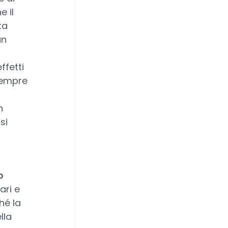
e il
ta
un
fetti
sempre
n
si
o
ari e
hé la
lla