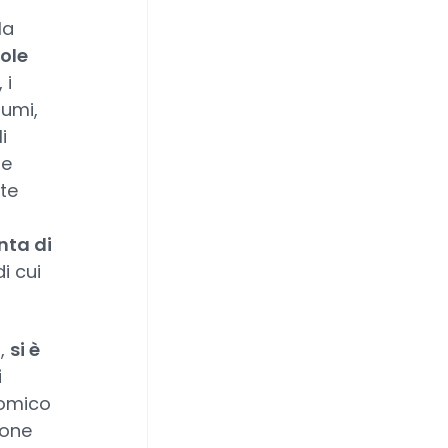
la
vole
, i
sumi,
i
e
te
nta di
di cui
o,
si è
i
nomico
ione