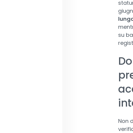
statu
giugn
lungo
mentr
su ba
regis
Do
pr
ac
in
Non d
verif