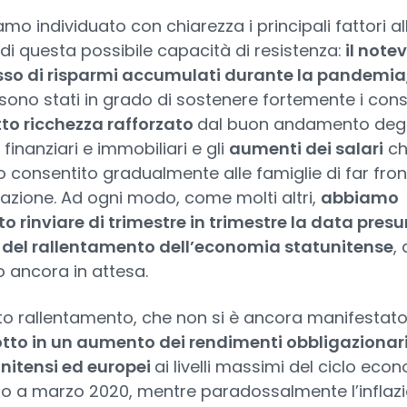
mo individuato con chiarezza i principali fattori al
di questa possibile capacità di resistenza:
il note
so di risparmi accumulati durante la pandemia
 sono stati in grado di sostenere fortemente i con
tto ricchezza rafforzato
dal buon andamento degl
finanziari e immobiliari e gli
aumenti dei salari
ch
 consentito gradualmente alle famiglie di far fron
nflazione. Ad ogni modo, come molti altri,
abbiamo
o rinviare di trimestre in trimestre la data presu
o del rallentamento dell’economia statunitense
, 
 ancora in attesa.
o rallentamento, che non si è ancora manifestat
tto in un aumento dei rendimenti obbligazionar
nitensi ed europei
ai livelli massimi del ciclo eco
ato a marzo 2020, mentre paradossalmente l’inflaz