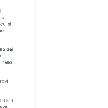
i
ne
cui si
he
lo dei
a
 nella
ravi
i Uniti
e di