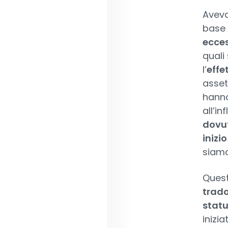
Aveva
base 
ecces
quali
l’
effe
asset 
hanno
all’i
dovut
inizi
siamo
Quest
trado
statu
inizi