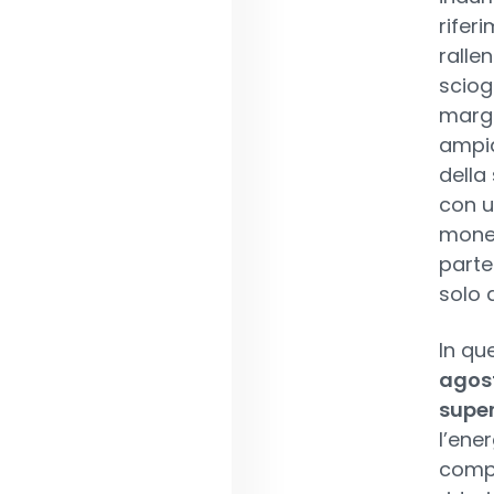
riferi
rallen
sciog
margi
ampia
della
con u
monet
parte
solo 
In qu
agost
super
l’ene
compo