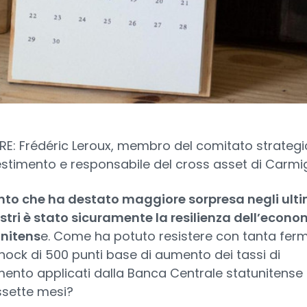
E: Frédéric Leroux, membro del comitato strategi
estimento e responsabile del cross asset di Carm
nto che ha destato maggiore sorpresa negli ulti
stri è stato sicuramente la resilienza dell’econo
nitens
e. Come ha potuto resistere con tanta fer
shock di 500 punti base di aumento dei tassi di
imento applicati dalla Banca Centrale statunitense i
ssette mesi?