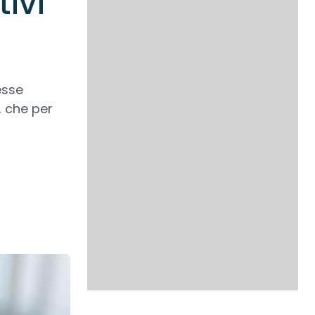
ivi
esse
, che per