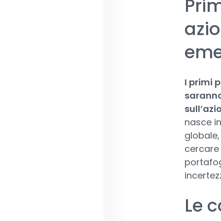
Prim
azio
eme
I primi 
saranno
sull’azi
nasce in
globale,
cercare 
portafog
incerte
Le c