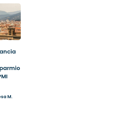
lancia
isparmio
PMI
esa M.