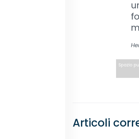
u
fo
m
He
Spazio pu
Articoli corr