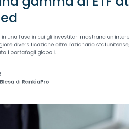
una gamma di ETF att
ded
 in una fase in cui gli investitori mostrano un inter
re diversificazione oltre l’azionario statunitense
 i portafogli globali.
6
 Blesa
di
RankiaPro