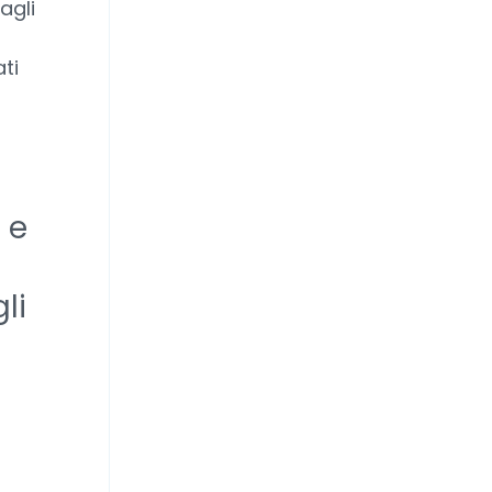
agli
ti
 e
li