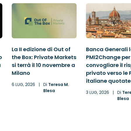
La II edizione di Out of
Banca Generali 
o
the Box: Private Markets
PMI2Change per
à
si terrà il 10 novembre a
convogliare il r
Milano
privato verso le 
italiane quotate
6 LUG, 2026
|
Di
Teresa M.
Blesa
3 LUG, 2026
|
Di
Ter
Blesa