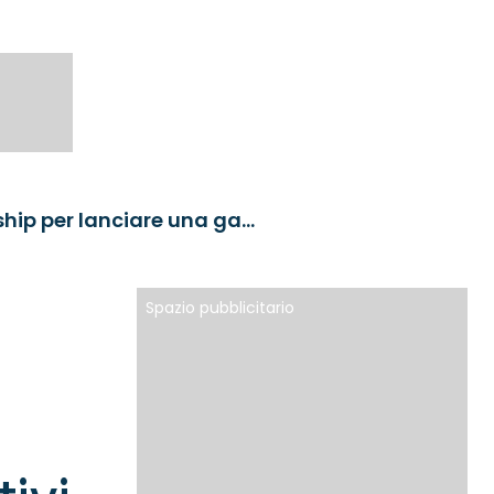
State Street IM e Ninety One siglano una partnership per lanciare una gamma di ETF attivi co-branded
Spazio pubblicitario