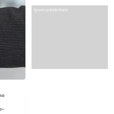
Spazio pubblicitario
no
o-