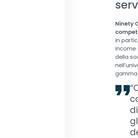
serv
Ninety O
compete
in parti
income s
della so
nell’uni
gamma di
“
c
d
g
d