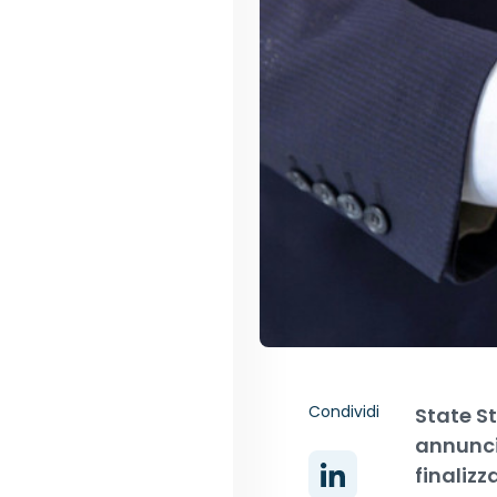
Condividi
State S
annunci
finalizz