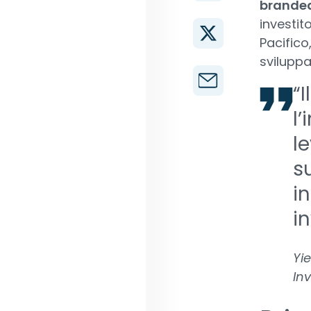
branded
investit
Pacifico
sviluppa
“
l
l
s
in
in
Yie
In