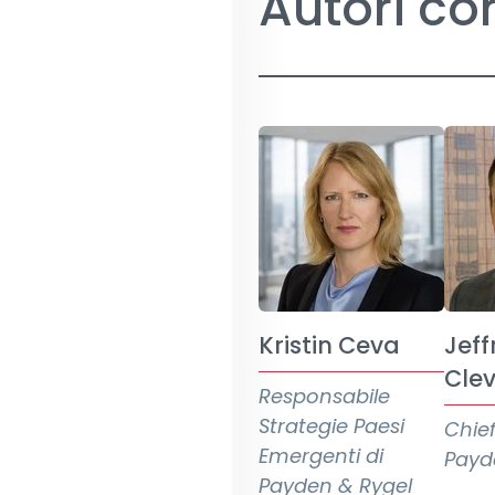
Autori cor
Kristin Ceva
Jeff
Cle
Responsabile
Strategie Paesi
Chie
Emergenti di
Payd
Payden & Rygel