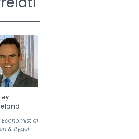
relati
rey
veland
f Economist di
en & Rygel