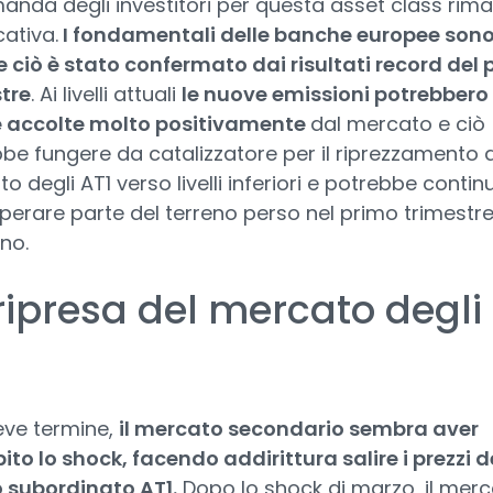
anda degli investitori per questa asset class rim
cativa.
I fondamentali delle banche europee son
 e ciò è stato confermato dai risultati record del
tre
. Ai livelli attuali
le nuove emissioni potrebbero
e accolte molto positivamente
dal mercato e ciò
be fungere da catalizzatore per il riprezzamento 
o degli AT1 verso livelli inferiori e potrebbe contin
perare parte del terreno perso nel primo trimestr
nno.
ripresa del mercato degli
1
eve termine,
il mercato secondario sembra aver
ito lo shock, facendo addirittura salire i prezzi d
 subordinato AT1.
Dopo lo shock di marzo, il mer