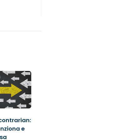
contrarian:
unziona e
ssa