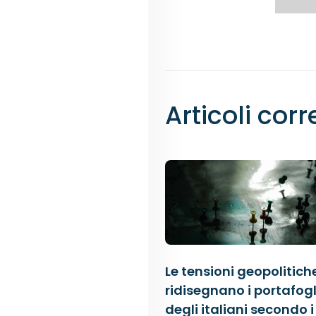
Articoli corr
Le tensioni geopolitich
ridisegnano i portafogl
degli italiani secondo i