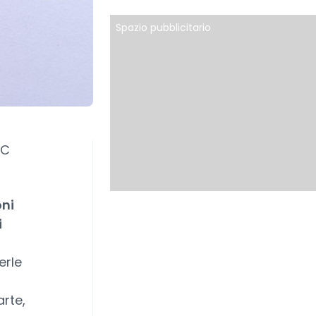
Spazio pubblicitario
BC
oni
i
erle
rte,