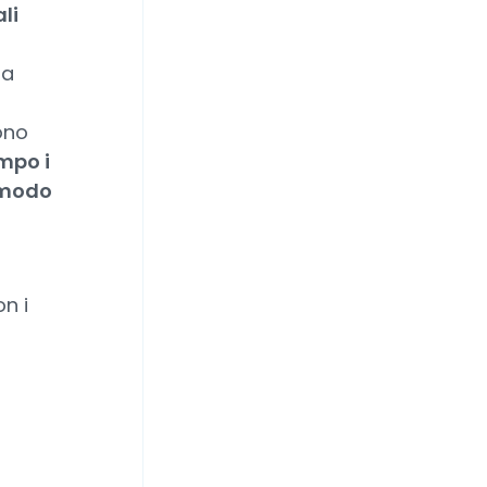
li
ma
ono
mpo i
 modo
n i