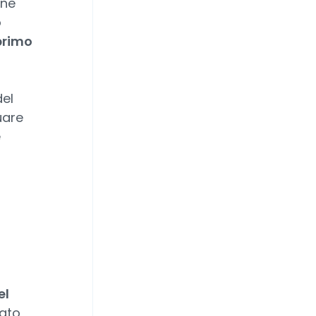
ane
o
 primo
del
uare
e
el
cato