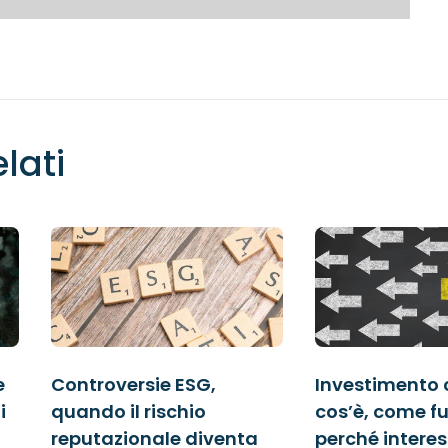
elati
e
Controversie ESG,
Investimento 
i
quando il rischio
cos’è, come f
reputazionale diventa
perché intere