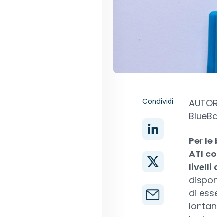
Condividi
AUTORE
BlueB
Per le
AT1 co
livelli
dispon
di ess
lontan