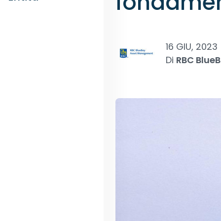
fondamen
16 GIU, 2023
Di
RBC Blue