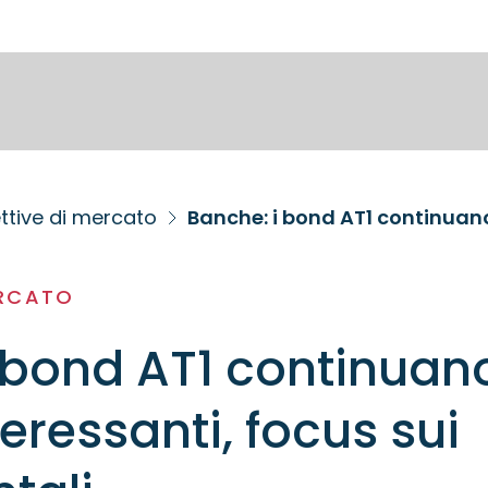
ttive di mercato
ERCATO
 bond AT1 continuan
eressanti, focus sui