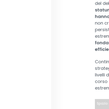
del de
statun
hanno
non cr
persis
estrem
fondam
effici
Contin
strate
livelli
corso 
estre
Spazio 