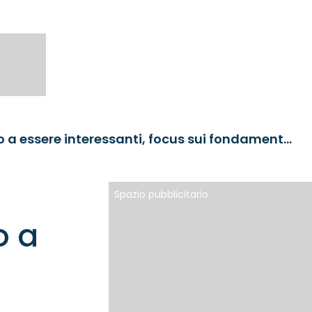
Banche: i bond AT1 continuano a essere interessanti, focus sui fondamentali
Spazio pubblicitario
o a