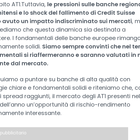
bito AT1.Tuttavia,
le
pressioni sulle banche regiona
itensi e lo shock del fallimento di Credit Suisse
 avuto un impatto indiscriminato sui mercati
, 
ediamo che questa dinamica sia destinata a
tere. I fondamentali delle banche europee rimang
amente solidi.
Siamo sempre convinti che nel te
entali si riaffermeranno e saranno valutati in
ente dal mercato.
uiamo a puntare su banche di alta qualità con
gie chiare e fondamentali solidi e riteniamo che, co
 di spread raggiunti, il mercato degli AT1 presenti nel
dell’anno un’opportunità di rischio-rendimento
mamente interessante.
pubblicitario