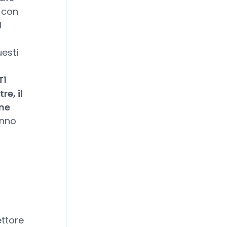
i con
l
esti
T1
e, il
ane
anno
ettore