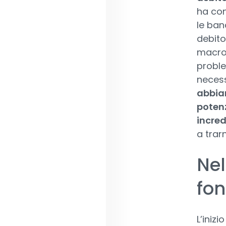
ha con
le banc
debito
macro
problem
necess
abbian
potenz
incred
a trar
Nel
fo
L’iniz