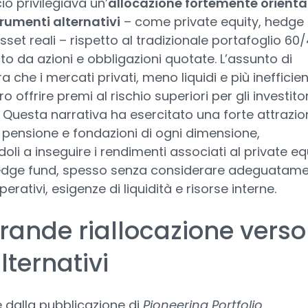
o privilegiava un’
allocazione fortemente orient
rumenti alternativi
– come private equity, hedge
sset reali – rispetto al tradizionale portafoglio 60
 da azioni e obbligazioni quotate. L’assunto di
 che i mercati privati, meno liquidi e più inefficient
 offrire premi al rischio superiori per gli investitor
. Questa narrativa ha esercitato una forte attrazio
 pensione e fondazioni di ogni dimensione,
oli a inseguire i rendimenti associati al private eq
hedge fund, spesso senza considerare adeguatam
perativi, esigenze di liquidità e risorse interne.
rande riallocazione verso
alternativi
e dalla pubblicazione di
Pioneering Portfolio