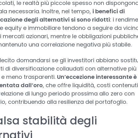
colati, le realtà più piccole spesso non dispongon
ala necessaria. Inoltre, nel tempo,
i benefici di
icazione degli alternativi si sono ridotti
: i rendime
te equity e immobiliare tendono a seguire da vicin
ei mercati azionari, mentre le obbligazioni pubblich
ntenuto una correlazione negativa più stabile.
 lecito domandarsi se gli investitori abbiano sostit
i di diversificazione collaudati con alternative più
 e meno trasparenti.
Un’eccezione interessante è
entata dall’oro
, che offre liquidità, costi contenuti
elazione di lungo periodo prossima allo zero con
rio, contribuendo alla resilienza del portafoglio.
alsa stabilità degli
rnativi