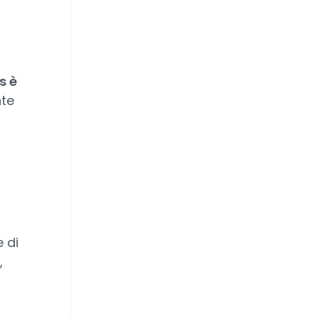
s è
nte
 di
,