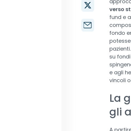
approcci
verso st
fund e a
composto
fondo era
potessero
pazienti
su fondi
spingend
e agli 
vincoli o
La g
gli 
A partir