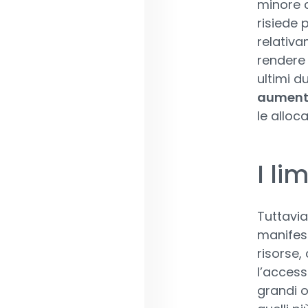
minore c
risiede 
relativa
rendere 
ultimi d
aumenta
le alloca
I li
Tuttavia,
manifest
risorse,
l’accesso
grandi o