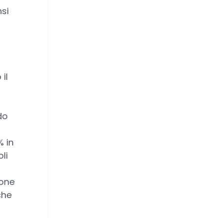
nsi
,
il
do
% in
li
ione
che