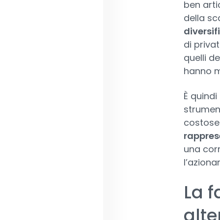
ben arti
della sc
diversif
di priva
quelli d
hanno ma
È quindi
strument
costose
rappres
una corr
l’aziona
La f
alte