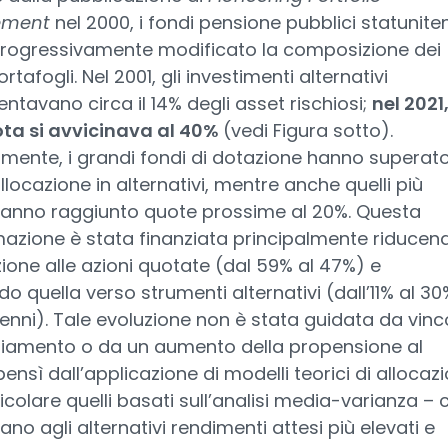
ment
nel 2000, i fondi pensione pubblici statunite
rogressivamente modificato la composizione dei
rtafogli. Nel 2001, gli investimenti alternativi
ntavano circa il 14% degli asset rischiosi;
nel 2021
ota si avvicinava al 40%
(vedi Figura sotto).
ente, i grandi fondi di dotazione hanno superato 
llocazione in alternativi, mentre anche quelli più
 hanno raggiunto quote prossime al 20%. Questa
azione è stata finanziata principalmente riducen
zione alle azioni quotate (dal 59% al 47%) e
ndo quella verso strumenti alternativi (dall’11% al 30
nni). Tale evoluzione non è stata guidata da vinco
nziamento o da un aumento della propensione al
 bensì dall’applicazione di modelli teorici di allocaz
ticolare quelli basati sull’analisi media-varianza – 
vano agli alternativi rendimenti attesi più elevati e