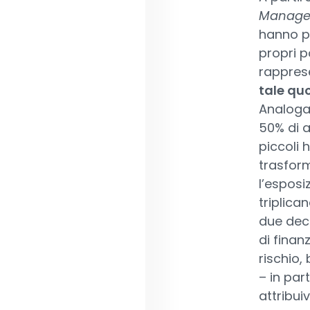
Manage
hanno p
propri po
rapprese
tale qu
Analogam
50% di a
piccoli
trasform
l’esposi
triplica
due dece
di fina
rischio,
– in par
attribui