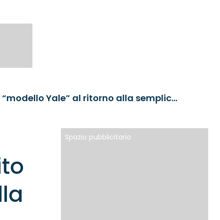
Investimenti alternativi: dal mito del “modello Yale” al ritorno alla semplicità
Spazio pubblicitario
ito
lla