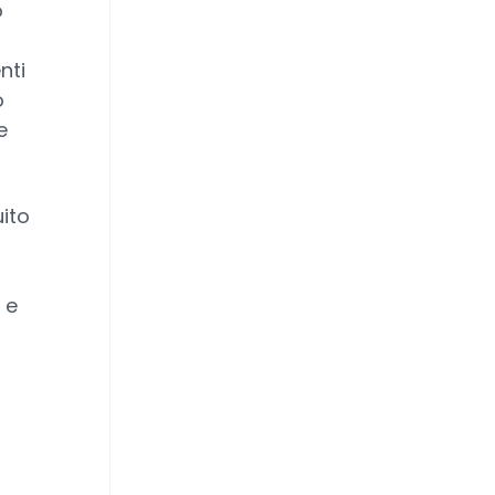
o
nti
o
e
uito
 e