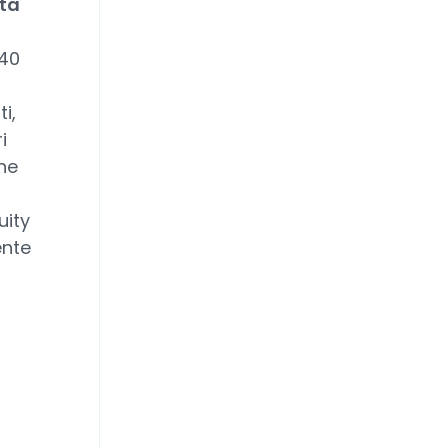
ata
/40
i,
i
ne
uity
ente