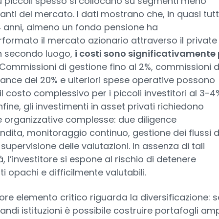
iù piccoli spesso si collocano su segmenti meno
nti del mercato. I dati mostrano che, in quasi tutti
4 anni, almeno un fondo pensione ha
formato il mercato azionario attraverso il private
In secondo luogo,
i costi sono significativamente 
 Commissioni di gestione fino al 2%, commissioni d
ance del 20% e ulteriori spese operative possono
il costo complessivo per i piccoli investitori al 3-4
nfine, gli investimenti in asset privati richiedono
e organizzative complesse: due diligence
dita, monitoraggio continuo, gestione dei flussi d
supervisione delle valutazioni. In assenza di tali
, l’investitore si espone al rischio di detenere
i opachi e difficilmente valutabili.
iore elemento critico riguarda la diversificazione: s
randi istituzioni è possibile costruire portafogli amp