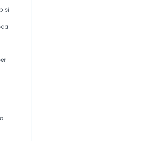
o si
sca
per