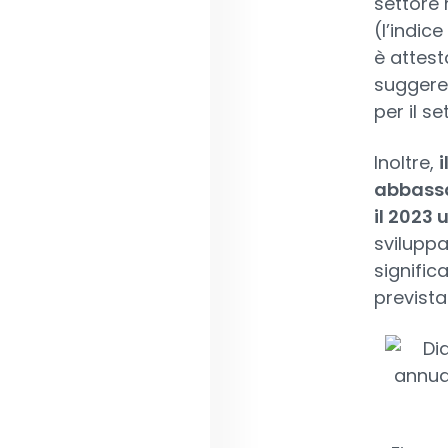
settore 
(l’indic
è attest
suggere
per il se
Inoltre,
i
abbassa
il 2023 
sviluppa
signific
prevista