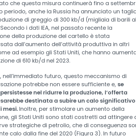
ato che questa misura continuerà fino a settembr
o periodo, anche la Russia ha annunciato un tagli
oduzione di greggio di 300 kb/d (migliaia di barili a
 Secondo i dati IEA, nel passato recente la
one della produzione del cartello è stata
ta dall’aumento dell’attività produttiva in altri
ome ad esempio gli Stati Uniti, che hanno aument
zione di 610 kb/d nel 2023.
, nell’immediato futuro, questo meccanismo di
azione potrebbe non essere sufficiente e,
se
persistesse nel ridurre la produzione,
l’offerta
sarebbe destinata a subire un calo significativo
i mesi.
Inoltre, per stimolare un aumento della
ne, gli Stati Uniti sono stati costretti ad attingere a
erve strategiche di petrolio, che di conseguenza s
nte calo dalla fine del 2020 (Figura 3). In futuro