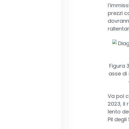
l’immiss
prezzi c
dovranno
rallenta
Figura 3
asse di 
Va poi c
2023, il
lento de
Pil degli