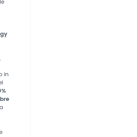
le
rgy
i.
 in
el
40%
mbre
la
e