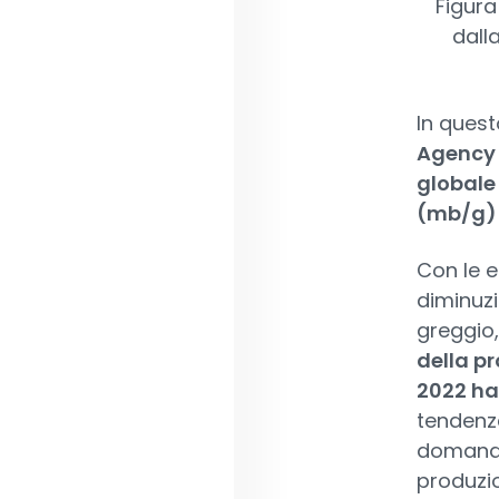
Figura
dall
In ques
Agency 
globale 
(mb/g) 
Con le e
diminuzi
greggio
della pr
2022 ha
tendenza
domanda.
produzio