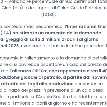
 2 – Variazione percentuale annua dell’import tota
a Cina (blu) e dell’import di China Crude Petroleum
(rosa).
to contesto macroeconomico,
l’International Ene
(IEA) ha stimato un aumento della domanda
di greggio di soli 2,2 milioni di barili al giorno
nel 2023
, rivedendo al ribasso le stime precedent
conomie in rallentamento e la domanda di petrolio
one ci si dovrebbe aspettare un calo del prezzo d
, ma
l’alleanza OPEC+, che rappresenta circa il 
oduzione globale di petrolio, a partire dal nove
 attuato dei tagli alla produzione
per sostenere 
 al rialzo dei prezzi in previsione di un calo della
 In particolare, l’Arabia Saudita ha ridotto la sua
ne di 1 milione di barili al giorno e ha recentement