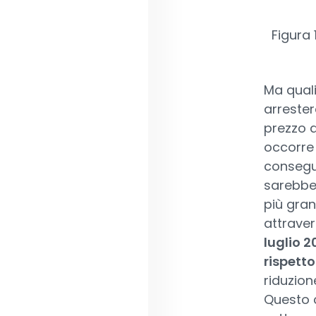
Figura 
Ma qual
arrester
prezzo d
occorre 
consegue
sarebbe 
più gran
attrave
luglio 2
rispetto
riduzion
Questo c