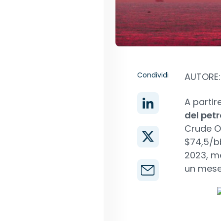
Condividi
AUTORE: 
A partir
del pet
Crude Oi
$74,5/bb
2023, m
un mese 