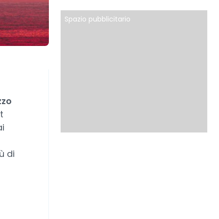
Spazio pubblicitario
zzo
t
ai
ù di