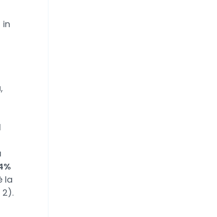
 in
,
l
a
,4%
 la
 2).