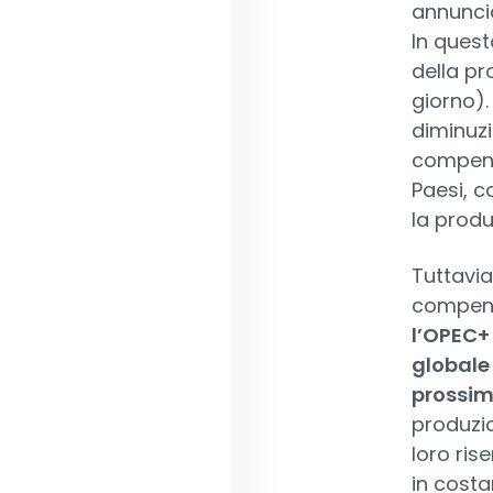
annunci
In quest
della pr
giorno).
diminuzi
compensa
Paesi, c
la produ
Tuttavia
compens
l’OPEC+ 
globale 
prossim
produzio
loro ris
in costa