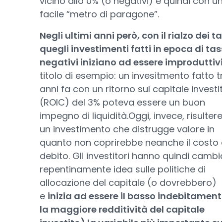
vicino allo 0% (o negativi) e quindi con u
facile “metro di paragone”.
Negli ultimi anni però, con il rialzo dei ta
quegli investimenti fatti in epoca di tas
negativi iniziano ad essere improduttivi
titolo di esempio: un invesitmento fatto t
anni fa con un ritorno sul capitale investi
(ROIC) del 3% poteva essere un buon
impegno di liquidità.Oggi, invece, risulte
un investimento che distrugge valore in
quanto non coprirebbe neanche il costo 
debito. Gli investitori hanno quindi camb
repentinamente idea sulle politiche di
allocazione del capitale (o dovrebbero)
e
inizia ad essere il basso indebitament
la maggiore redditività del capitale