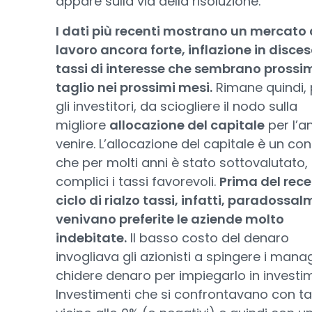
appare sulla via della risoluzione.
I dati più recenti mostrano un mercato 
lavoro ancora forte, inflazione in discesa
tassi di interesse che sembrano prossim
taglio nei prossimi mesi.
Rimane quindi, 
gli investitori, da sciogliere il nodo sulla
migliore
allocazione del capitale
per l’a
venire. L’allocazione del capitale è un co
che per molti anni è stato sottovalutato,
complici i tassi favorevoli.
Prima del rec
ciclo di rialzo tassi, infatti, paradossa
venivano preferite le aziende molto
indebitate.
Il basso costo del denaro
invogliava gli azionisti a spingere i mana
chidere denaro per impiegarlo in investim
Investimenti che si confrontavano con ta