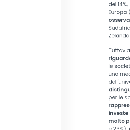
del 14%,
Europa 
osservat
Sudafric
Zelanda 
Tuttavia
riguarda
le socie
una medi
dell'univ
disting
per le s
rapprese
investe
molto pi
e 23%), 