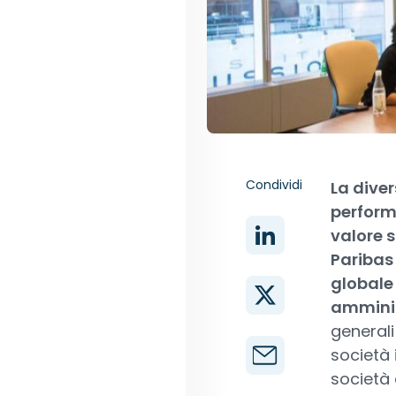
Condividi
La diver
performa
valore s
Paribas 
globale 
ammini
generali
società i
società 