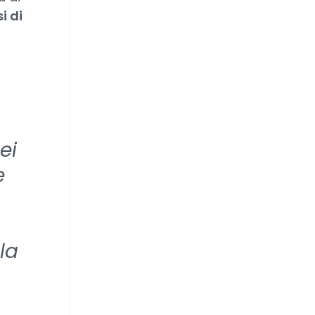
i di
ei
e
la