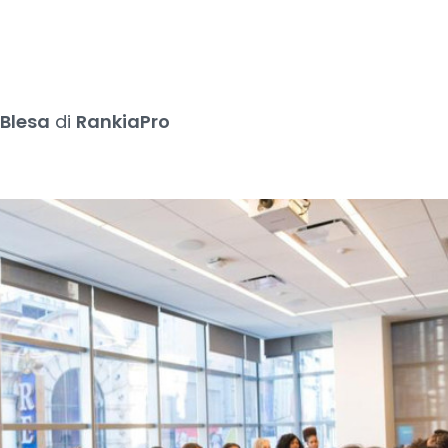
 Blesa
di
RankiaPro