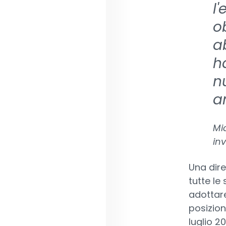
l
o
a
h
n
a
Mi
in
Una dir
tutte le
adottar
posizion
luglio 20