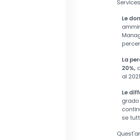
Services 
Le don
ammini
Manage
percen
La per
20%,
a
al 2021
Le dif
grado 
contin
se tut
Quest'a