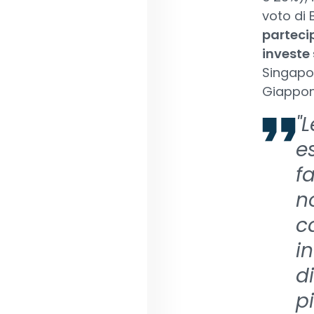
voto di
partecip
investe 
Singapor
Giappon
"
e
f
n
c
i
di
p