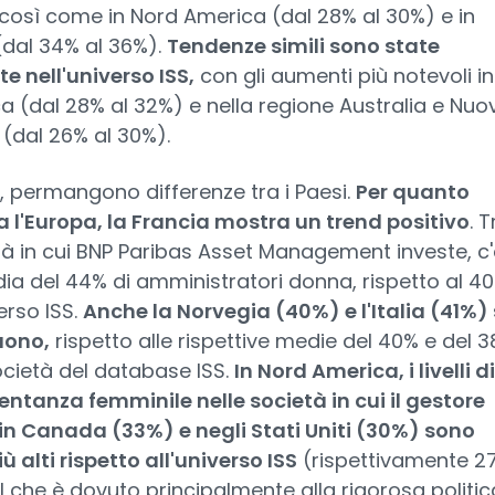
 così come in Nord America (dal 28% al 30%) e in
(dal 34% al 36%).
Tendenze simili sono state
e nell'universo ISS,
con gli aumenti più notevoli in
a (dal 28% al 32%) e nella regione Australia e Nuo
(dal 26% al 30%).
, permangono differenze tra i Paesi.
Per quanto
 l'Europa, la Francia mostra un trend positivo
. T
tà in cui BNP Paribas Asset Management investe, c'
a del 44% di amministratori donna, rispetto al 4
erso ISS.
Anche la Norvegia (40%) e l'Italia (41%) 
uono,
rispetto alle rispettive medie del 40% e del 
ocietà del database ISS.
In Nord America, i livelli di
ntanza femminile nelle società in cui il gestore
 in Canada (33%) e negli Stati Uniti (30%) sono
ù alti rispetto all'universo ISS
(rispettivamente 2
il che è dovuto principalmente alla rigorosa politic