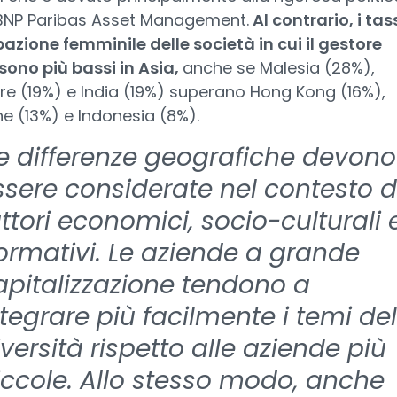
 BNP Paribas Asset Management.
Al contrario, i tass
azione femminile delle società in cui il gestore
sono più bassi in Asia,
anche se Malesia (28%),
e (19%) e India (19%) superano Hong Kong (16%),
e (13%) e Indonesia (8%).
Le differenze geografiche devono
ssere considerate nel contesto d
attori economici, socio-culturali 
ormativi. Le aziende a grande
apitalizzazione tendono a
ntegrare più facilmente i temi del
versità rispetto alle aziende più
iccole. Allo stesso modo, anche