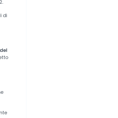
2.
i di
del
etto
he
nte