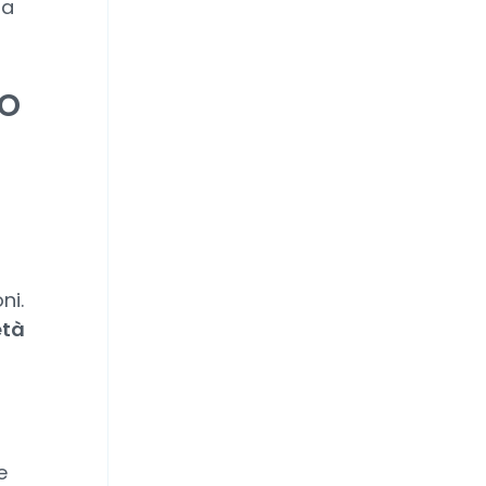
ia
o
ni.
età
e