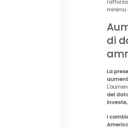
rafforza
minima d
Aum
di d
amm
La pres
aumentat
L'aumen
del data
investe
I cambia
America