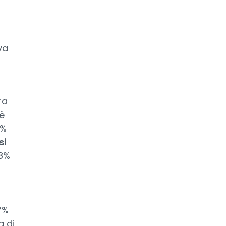
va
ra
è
0%
si
38%
7%
a di