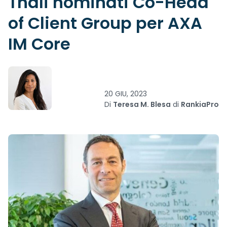
Thali nominati Co-Head
of Client Group per AXA
IM Core
20 GIU, 2023
Di
Teresa M. Blesa
di
RankiaPro