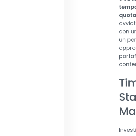
tempo 
quota
avviat
con un
un pe
approc
portaf
contes
Ti
Sta
Ma
Invest