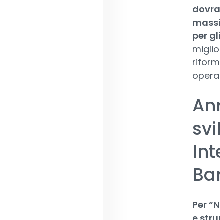
dovra
massim
per gl
miglio
riform
operaz
An
svi
Int
Ba
Per “N
e stru