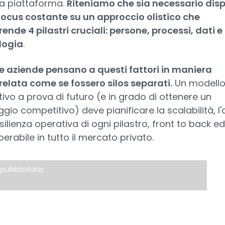
ia piattaforma.
Riteniamo che sia necessario disp
focus costante su un approccio olistico che
nde 4 pilastri cruciali: persone, processi, dati e
logia
.
e aziende pensano a questi fattori in maniera
elata come se fossero silos separati.
Un modell
ivo a prova di futuro (e in grado di ottenere un
gio competitivo) deve pianificare la scalabilità, l'a
esilienza operativa di ogni pilastro, front to back ed
perabile in tutto il mercato privato.
pubblicitario