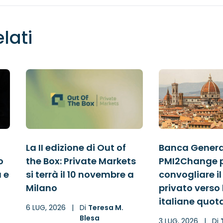
elati
La II edizione di Out of
Banca General
o
the Box: Private Markets
PMI2Change 
à e
si terrà il 10 novembre a
convogliare il
Milano
privato verso 
italiane quot
6 LUG, 2026
|
Di
Teresa M.
Blesa
3 LUG, 2026
|
Di