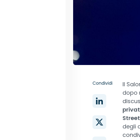
Condividi
Il Sal
dopo m
discus
privat
Stree
degli 
condiv