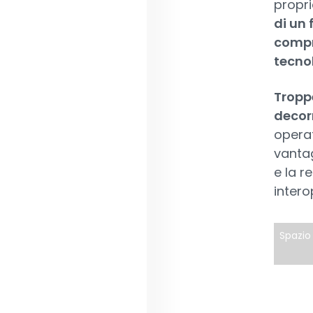
propr
di un 
compre
tecno
Tropp
decorr
operat
vantag
e la r
intero
Spazio 