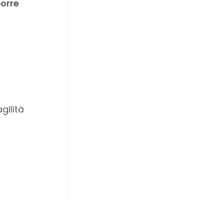
orre
o
gilità