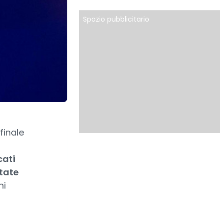
Spazio pubblicitario
finale
cati
tate
ni