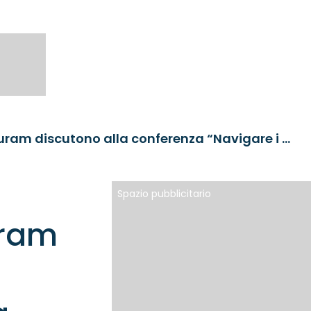
State Street, Mercatus e Fideuram discutono alla conferenza “Navigare i mercati privati alla ricerca di Alpha”
Spazio pubblicitario
uram