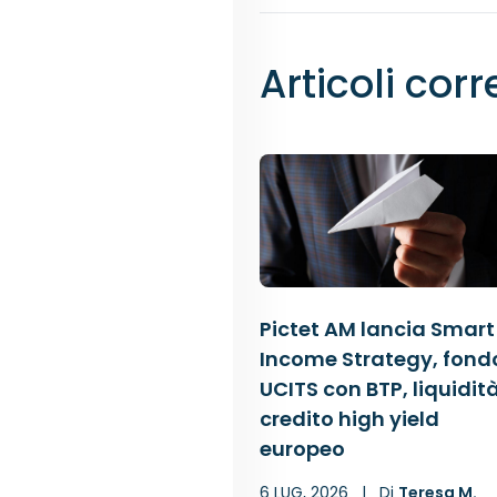
Articoli corr
Pictet AM lancia Smart
Income Strategy, fond
UCITS con BTP, liquidit
credito high yield
europeo
6 LUG, 2026
|
Di
Teresa M.