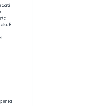
rcati
o
erta
ela. È
i
e
per la