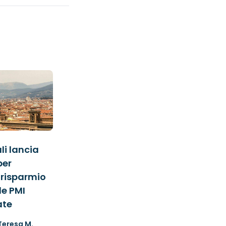
i lancia
per
 risparmio
le PMI
ate
Teresa M.