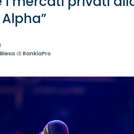
i mercati privati all
i Alpha”
3
 Blesa
di
RankiaPro