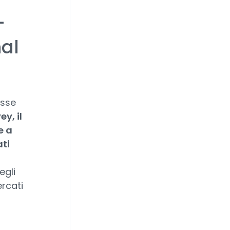
-
nal
esse
y, il
e a
ati
egli
ercati