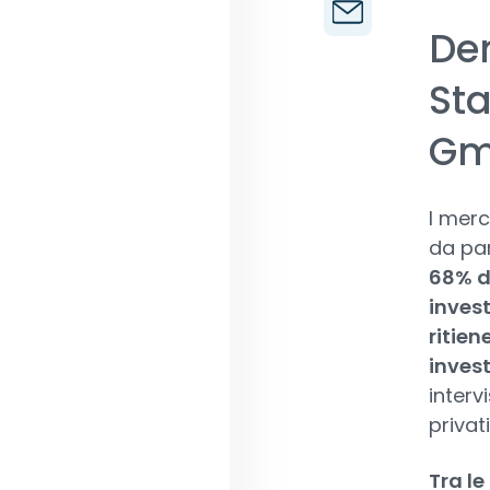
Den
Sta
Gmb
I merc
da par
68% de
invest
ritie
inves
interv
privati
Tra le