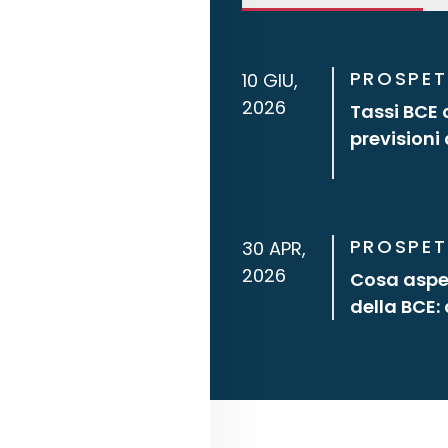
PROSPET
10 GIU,
2026
Tassi BCE 
previsioni
PROSPET
30 APR,
2026
Cosa aspet
della BCE: