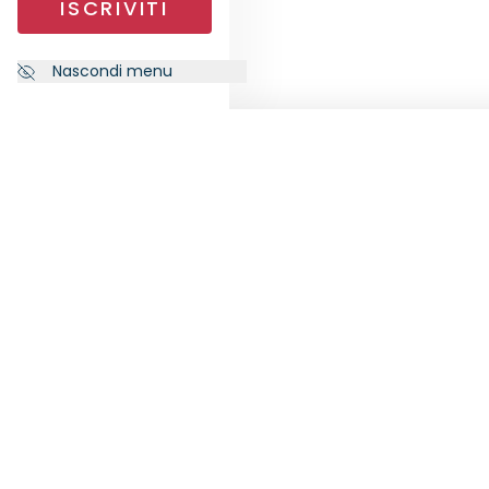
ISCRIVITI
Nascondi menu
NEWSLETTER
SEGU
Iscriviti alla nostra newsletter per
ricevere le ultime notizie da
RankiaPro.