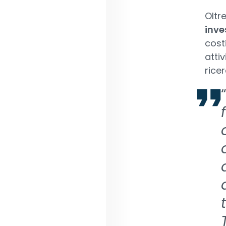
Oltr
inve
costi
atti
ricer