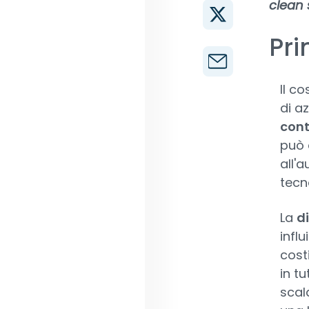
clean 
Pri
Il c
di az
cont
può 
all'
tecn
La
d
influ
costi
in tu
scala