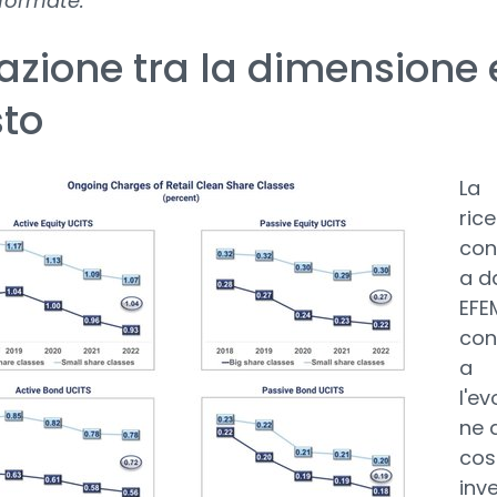
formate.”
azione tra la dimensione e
to
La
ric
con
a d
EFE
con
a
l'ev
ne 
cost
inv