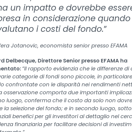
ha un impatto e dovrebbe esser
presa in considerazione quando 
valutano i costi del fondo.
”
era Jotanovic, economista senior presso EFAMA
d Delbecque, Direttore Senior presso EFAMA ha
entato:
“Il rapporto evidenzia che le differenze di
 varie categorie di fondi sono piccole, in particolar
 confrontate con le disparità nei rendimenti nett
 osservazione comporta due importanti implicazi
mo luogo, conferma che il costo da solo non dovr
e la selezione del fondo; e in secondo luogo, sotto
ziali benefici per gli investitori al dettaglio nel cer
enza finanziaria per facilitare decisioni di investi