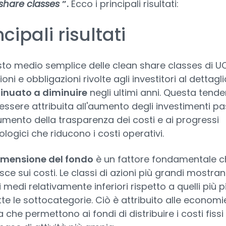
share classes
”.
Ecco i principali risultati:
ncipali risultati
osto medio semplice delle clean share classes di U
ioni e obbligazioni rivolte agli investitori al dettagl
inuato a diminuire
negli ultimi anni. Questa tend
essere attribuita all'aumento degli investimenti pas
aumento della trasparenza dei costi e ai progressi
ologici che riducono i costi operativi.
imensione del fondo
è un fattore fondamentale c
isce sui costi. Le classi di azioni più grandi mostra
 medi relativamente inferiori rispetto a quelli più p
tte le sottocategorie. Ciò è attribuito alle economi
 che permettono ai fondi di distribuire i costi fissi