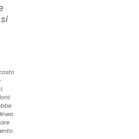
e
si
 costo
e
i.
oni:
ebbe
linea
care
mento