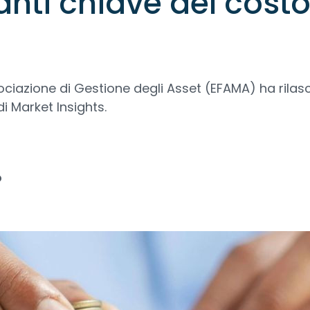
nti chiave del costo
sociazione di Gestione degli Asset (EFAMA) ha rila
i Market Insights.
4
o