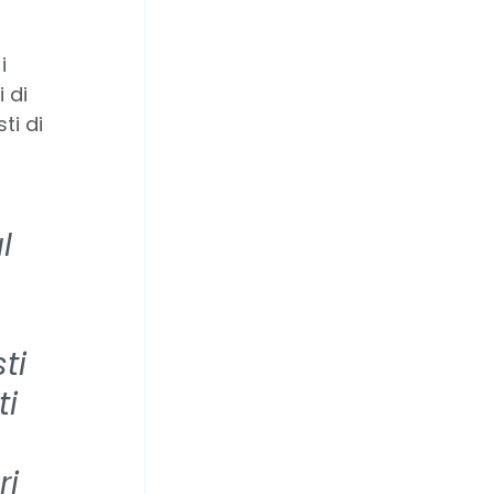
i
 di
ti di
l
ti
ti
ri