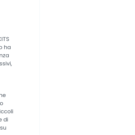
CITS
io ha
enza
sivi,
he
no
iccoli
e di
 su