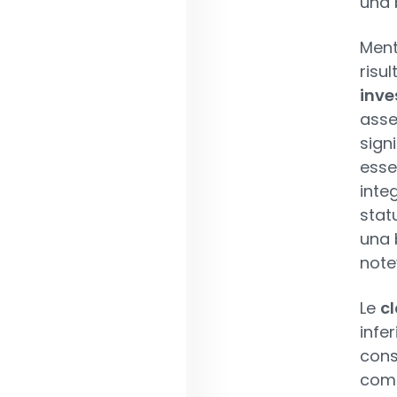
una 
Ment
risu
inve
asse
sign
esse
inte
stat
una b
note
Le
cl
infe
cons
commi