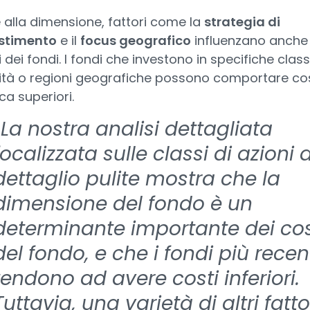
e alla dimensione, fattori come la
strategia di
stimento
e il
focus geografico
influenzano anche 
 dei fondi. I fondi che investono in specifiche classi
vità o regioni geografiche possono comportare cos
ca superiori.
“
La nostra analisi dettagliata
focalizzata sulle classi di azioni a
dettaglio pulite mostra che la
dimensione del fondo è un
determinante importante dei cos
del fondo, e che i fondi più recen
tendono ad avere costi inferiori.
Tuttavia, una varietà di altri fatto