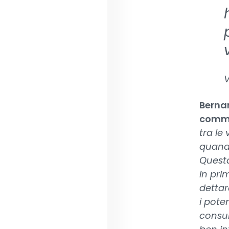
V
Bernar
comm
tra le
quando
Questa
in pri
dettar
i poten
consul