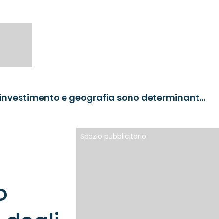
Dimensione, età, strategia di investimento e geografia sono determinanti chiave del costo degli UCITS
Spazio pubblicitario
o