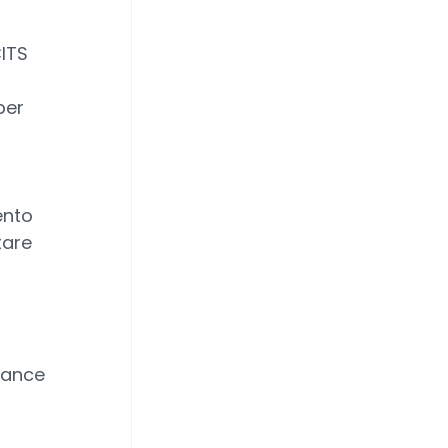
CITS
per
ento
tare
mance