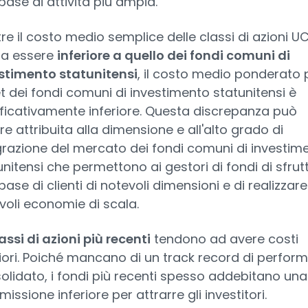
base di attività più ampia.
re il costo medio semplice delle classi di azioni U
lta essere
inferiore a quello dei fondi comuni di
stimento statunitensi
, il costo medio ponderato 
t dei fondi comuni di investimento statunitensi è
ificativamente inferiore. Questa discrepanza può
re attribuita alla dimensione e all'alto grado di
grazione del mercato dei fondi comuni di investim
unitensi che permettono ai gestori di fondi di sfrut
ase di clienti di notevoli dimensioni e di realizzare
voli economie di scala.
assi di azioni più recenti
tendono ad avere costi
riori. Poiché mancano di un track record di perfor
olidato, i fondi più recenti spesso addebitano una
ssione inferiore per attrarre gli investitori.