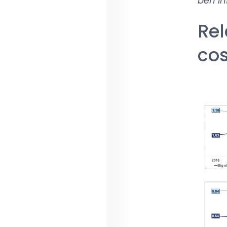
ben in
Rel
cos