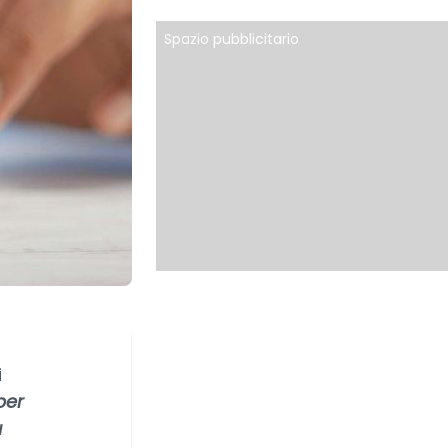
Spazio pubblicitario
i
per
u