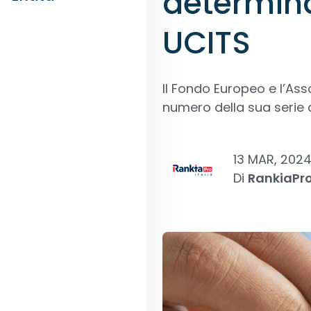
determina
UCITS
Il Fondo Europeo e l’As
numero della sua serie d
13 MAR, 202
Di
RankiaPr