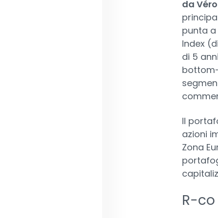
da Véro
principa
punta a 
Index (d
di 5 ann
bottom-u
segment
commercia
Il portaf
azioni i
Zona Eur
portafog
capitali
R-co 