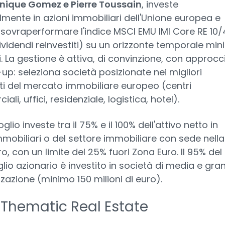
nique Gomez e Pierre Toussain
, investe
lmente in azioni immobiliari dell'Unione europea e
sovraperformare l'indice MSCI EMU IMI Core RE 10/
ividendi reinvestiti) su un orizzonte temporale mi
i. La gestione è attiva, di convinzione, con approcc
p: seleziona società posizionate nei migliori
i del mercato immobiliare europeo (centri
li, uffici, residenziale, logistica, hotel).
oglio investe tra il 75% e il 100% dell'attivo netto in
mmobiliari o del settore immobiliare con sede nella
o, con un limite del 25% fuori Zona Euro. Il 95% del
lio azionario è investito in società di media e gra
zzazione (minimo 150 milioni di euro).
Thematic Real Estate