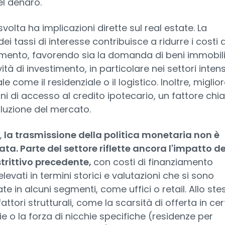
l denaro.
volta ha implicazioni dirette sul real estate. La
ei tassi di interesse contribuisce a ridurre i costi d
mento, favorendo sia la domanda di beni immobili
ività di investimento, in particolare nei settori intens
le come il residenziale o il logistico. Inoltre, miglior
ni di accesso al credito ipotecario, un fattore chi
oluzione del mercato.
,
la trasmissione della politica monetaria non è
a. Parte del settore riflette ancora l'impatto de
strittivo precedente,
con costi di finanziamento
levati in termini storici e valutazioni che si sono
te in alcuni segmenti, come uffici o retail. Allo ste
attori strutturali, come la scarsità di offerta in cer
e o la forza di nicchie specifiche (residenze per