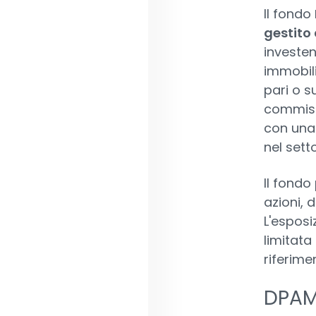
Il fondo
gestito
investen
immobili
pari o s
commissi
con una 
nel setto
Il fondo 
azioni, 
L'esposi
limitata
riferimen
DPAM