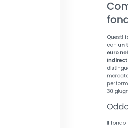
Com
fond
Questi fo
con
un 
euro nel
Indirec
distingu
mercato 
performa
30 giug
Oddo
Il fondo