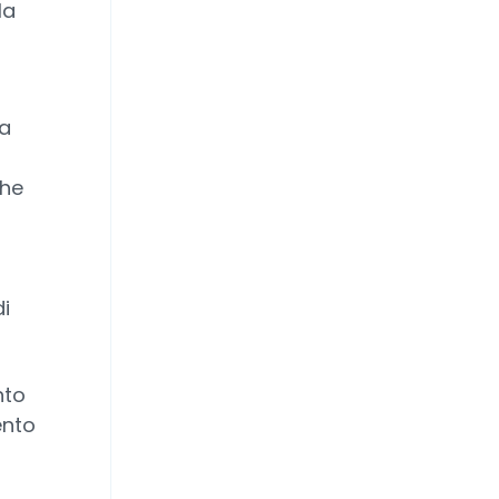
la
za
che
di
nto
ento