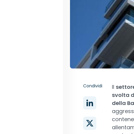
Condividi
Il
settor
svolta d
della B
aggressi
contener
allenta