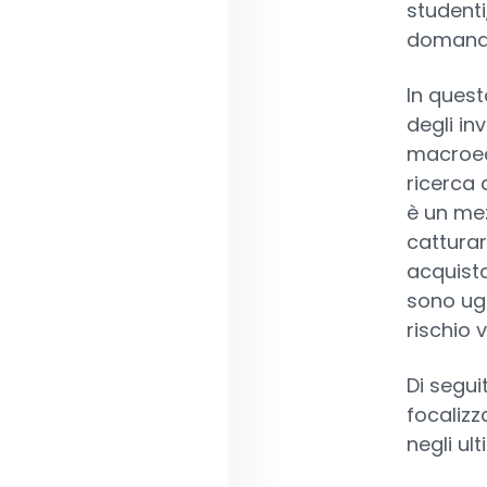
studenti
domanda
In quest
degli in
macroeco
ricerca d
è un mez
catturar
acquista
sono ugua
rischio 
Di segui
focalizz
negli ult