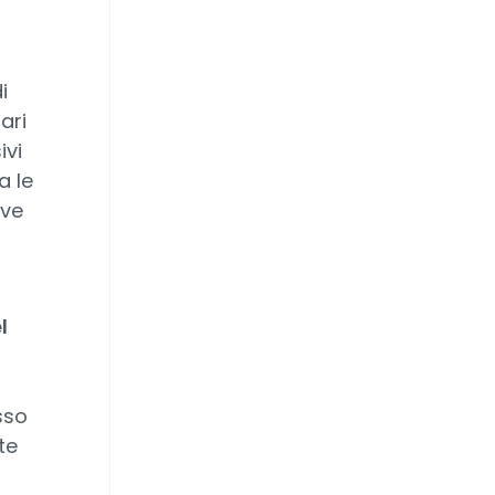
i
ari
ivi
a le
ave
l
sso
te