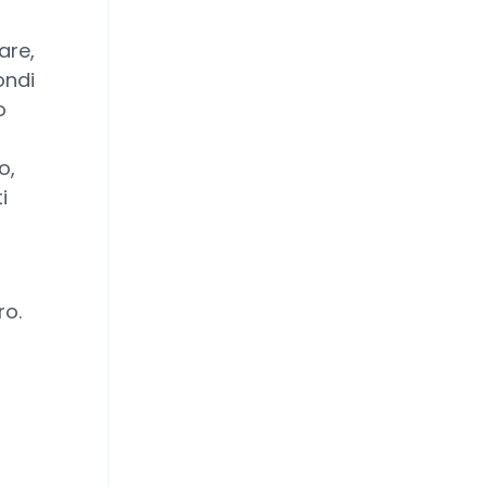
are,
ondi
o
o,
i
ro.