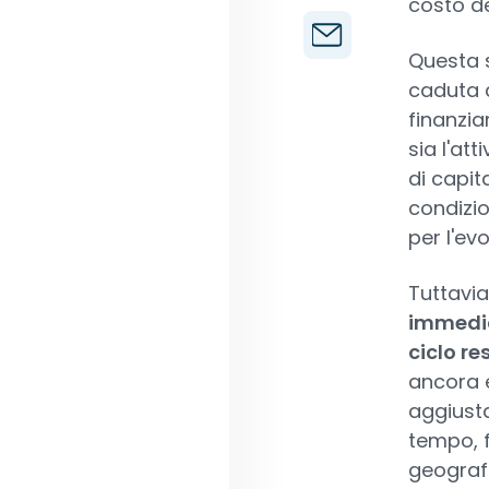
costo de
Questa s
caduta d
finanzia
sia l'att
di capita
condizio
per l'ev
Tuttavia
immediat
ciclo re
ancora e
aggiusta
tempo, f
geografi