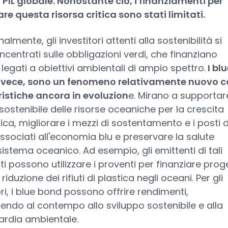
l PIL globale. Nonostante ciò, i finanziamenti per
re questa risorsa critica sono stati limitati.
almente, gli investitori attenti alla sostenibilità si
centrati sulle obbligazioni verdi, che finanziano
 legati a obiettivi ambientali di ampio spettro.
I blu
nvece, sono un fenomeno relativamente nuovo c
ristiche ancora in evoluzion
e. Mirano a supportar
zo sostenibile delle risorse oceaniche per la crescita
a, migliorare i mezzi di sostentamento e i posti d
ssociati all'economia blu e preservare la salute
sistema oceanico. Ad esempio, gli emittenti di tali
i possono utilizzare i proventi per finanziare proge
iduzione dei rifiuti di plastica negli oceani. Per gli
ori, i blue bond possono offrire rendimenti,
endo al contempo allo sviluppo sostenibile e alla
ardia ambientale.