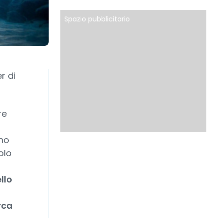
Spazio pubblicitario
r di
re
ono
olo
ello
rca