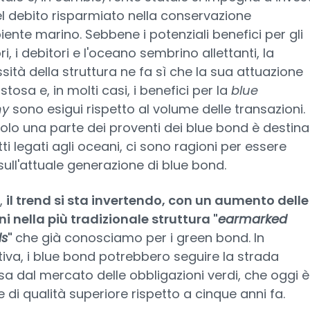
l debito risparmiato nella conservazione
iente marino. Sebbene i potenziali benefici per gli
ri, i debitori e l'oceano sembrino allettanti, la
ità della struttura ne fa sì che la sua attuazione
ostosa e, in molti casi, i benefici per la
blue
my
sono esigui rispetto al volume delle transazioni.
olo una parte dei proventi dei blue bond è destina
ti legati agli oceani, ci sono ragioni per essere
 sull'attuale generazione di blue bond.
,
il trend si sta invertendo, con un aumento delle
i nella più tradizionale struttura "
earmarked
s
"
che già conosciamo per i green bond. In
iva, i blue bond potrebbero seguire la strada
sa dal mercato delle obbligazioni verdi, che oggi è
 di qualità superiore rispetto a cinque anni fa.