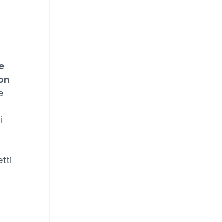
e
on
e
i
tti