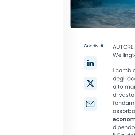
Condividi
AUTORE:
Welling
I cambia
degli oc
alto mai
di vasta
fondame
assorbon
economi
dipendon