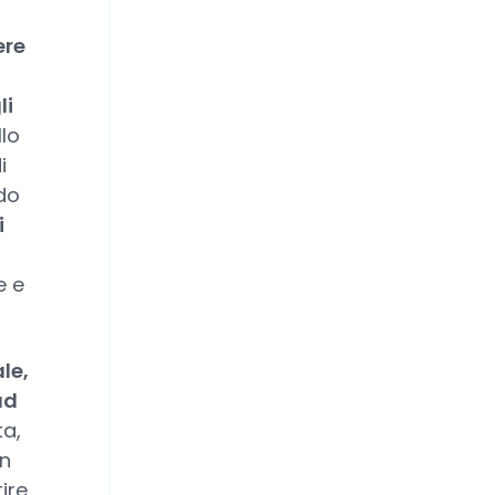
ere
li
llo
i
do
i
e e
le,
ad
ta,
un
ire