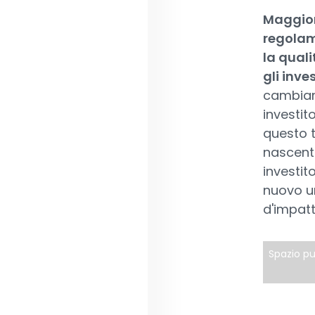
Maggior
regolam
la quali
gli inve
cambiam
investito
questo t
nascente
investit
nuovo un
d'impatt
Spazio pu