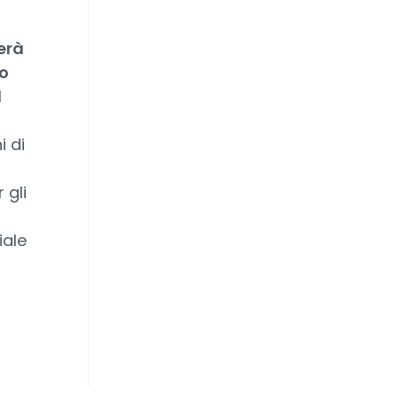
erà
to
l
i di
 gli
iale