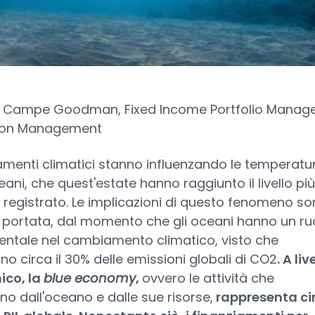
 Campe Goodman, Fixed Income Portfolio Manage
ton Management
menti climatici stanno influenzando le temperatu
eani, che quest'estate hanno raggiunto il livello più
 registrato. Le implicazioni di questo fenomeno s
 portata, dal momento che gli oceani hanno un ru
ntale nel cambiamento climatico, visto che
o circa il 30% delle emissioni globali di CO2
. A liv
co, la
blue economy
,
ovvero le attività che
o dall'oceano e dalle sue risorse,
rappresenta ci