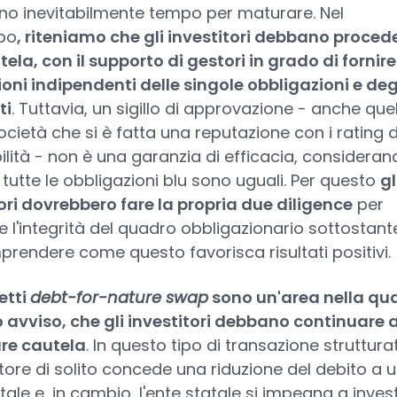
no inevitabilmente tempo per maturare. Nel
po
, riteniamo che gli investitori debbano proced
ela, con il supporto di gestori in grado di fornire
oni indipendenti delle singole obbligazioni e deg
ti
. Tuttavia, un sigillo di approvazione - anche que
ocietà che si è fatta una reputazione con i rating d
ilità - non è una garanzia di efficacia, consideran
tutte le obbligazioni blu sono uguali. Per questo
gl
ori dovrebbero fare la propria due diligence
per
e l'integrità del quadro obbligazionario sottostant
rendere come questo favorisca risultati positivi.
etti
debt-for-nature swap
sono un'area nella qua
 avviso, che gli investitori debbano continuare 
are cautela
. In questo tipo di transazione struttura
tore di solito concede una riduzione del debito a 
tale e, in cambio, l'ente statale si impegna a invest