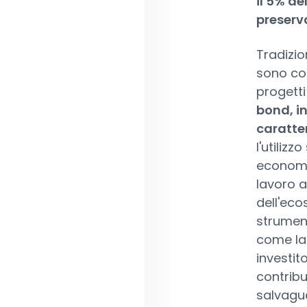
il 5% de
preserva
Tradizion
sono con
progetti
bond, i
caratte
l'utiliz
economic
lavoro a
dell'eco
strument
come la r
investit
contribu
salvagu