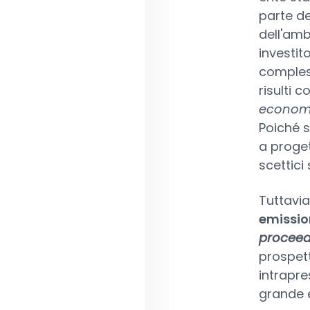
parte de
dell'amb
investito
compless
risulti c
econo
Poiché s
a proget
scettici
Tuttavia
emission
proceed
prospett
intrapre
grande e