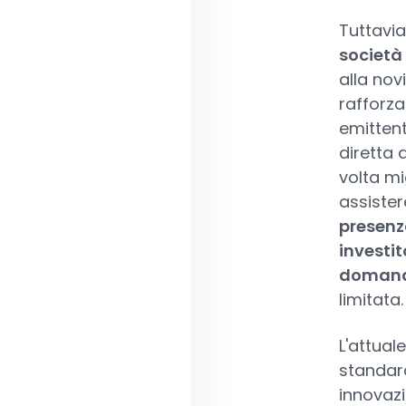
Tuttavia
società
alla nov
rafforza
emitten
diretta 
volta mi
assister
presenza
investit
doman
limitata.
L'attual
standard
innovazi