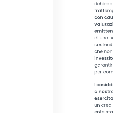
richiedo
frattem
con caut
valutazi
emitten
di una s
sostenib
che non 
investit
garantir
per comp
I
cosidd
a nostro
esercit
un credi
ente sta