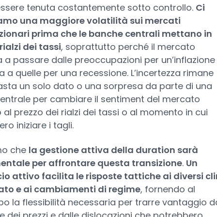
ssere tenuta costantemente sotto controllo.
Ci
amo una maggiore volatilità sui mercati
zionari prima che le banche centrali mettano in
rialzi dei tassi
, soprattutto perché il mercato
 a passare dalle preoccupazioni per un’inflazione
a a quelle per una recessione. L’incertezza rimane
asta un solo dato o una sorpresa da parte di una
entrale per cambiare il sentiment del mercato
 al prezzo dei rialzi dei tassi o al momento in cui
o iniziare i tagli.
mo che
la gestione attiva della duration sarà
ntale per affrontare questa transizione
.
Un
o attivo facilita le risposte tattiche ai diversi cl
ato e ai cambiamenti di regime
, fornendo al
 la flessibilità necessaria per trarre vantaggio da
 dei prezzi e dalle dislocazioni che potrebbero