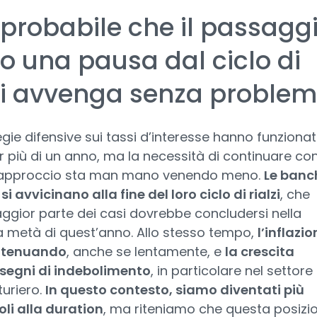
probabile che il passagg
o una pausa dal ciclo di
zi avvenga senza problem
egie difensive sui tassi d’interesse hanno funziona
 più di un anno, ma la necessità di continuare co
approccio sta man mano venendo meno.
Le banc
si avvicinano alla fine del loro ciclo di rialzi
, che
ggior parte dei casi dovrebbe concludersi nella
 metà di quest’anno. Allo stesso tempo,
l’inflazio
attenuando
, anche se lentamente, e
la crescita
segni di indebolimento
, in particolare nel settore
uriero.
In questo contesto, siamo diventati più
li alla duration
, ma riteniamo che questa posizi