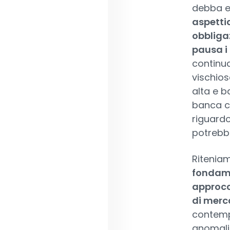
debba e
aspetti
obbliga
pausa i 
continua
vischios
alta e b
banca c
riguardo
potrebber
Ritenia
fondame
approcci
di merc
contempo
anomalie