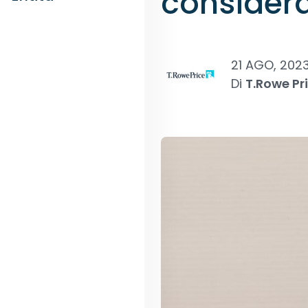
consider
21 AGO, 202
Di
T.Rowe Pr