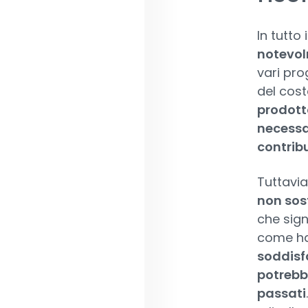
In tutto
notevo
vari pro
del cost
prodott
necessa
contribu
Tuttavia
non sos
che sign
come ha
soddisfa
potrebbe
passati