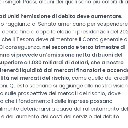
 di singoli Paesi, alcuni dei quali sono più colpiti di al
ati Uniti l’emissione di debito deve aumentare
.
do raggiunto al Senato americano per sospendere 
l debito fino a dopo le elezioni presidenziali del 20
a che il Tesoro deve alimentare il Conto generale d
 Di conseguenza,
nel secondo e terzo trimestre di
nno si prevede un’emissione netta di buoni del
uperiore a 1.030 miliardi di dollari, che a nostro
renerà liquidità dai mercati finanziari e accend
ilità nei mercati del rischio
, come quello del credi
ioni. Questo scenario si aggiunge alla nostra visio
a sulle prospettive dei mercati del rischio, dove
mo che i fondamentali delle imprese possano
lmente deteriorarsi a causa del rallentamento del
 e dell’aumento dei costi del servizio del debito.