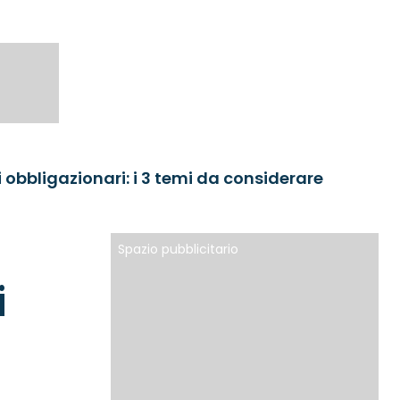
 obbligazionari: i 3 temi da considerare
Spazio pubblicitario
i