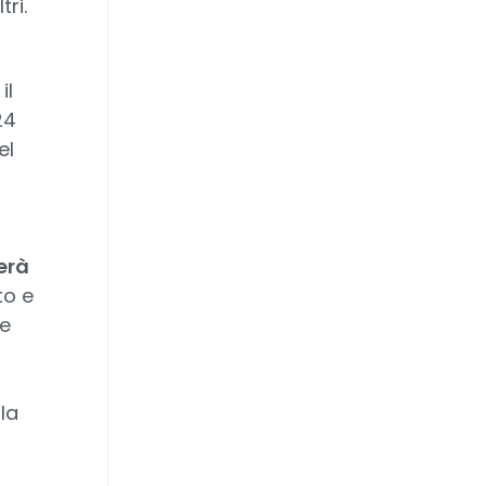
tri.
il
24
el
erà
to e
ne
la