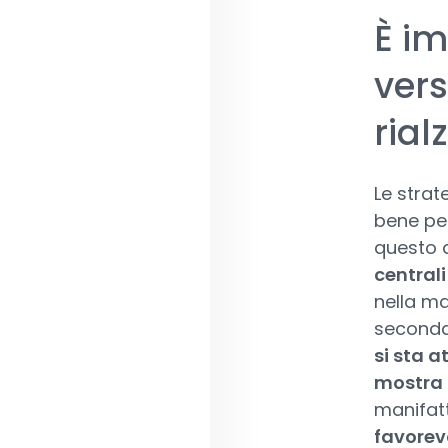
È im
vers
rial
Le strat
bene per
questo 
centrali 
nella ma
seconda
si sta 
mostra 
manifatt
favorevo