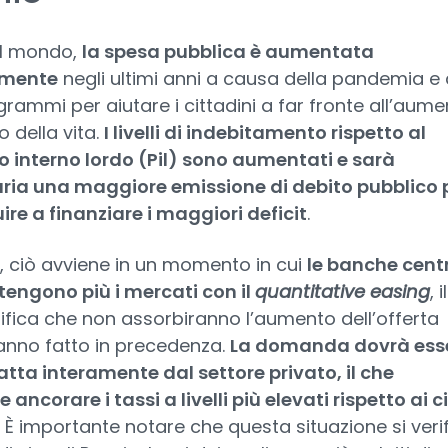
 il mondo,
la spesa pubblica è aumentata
lmente
negli ultimi anni a causa della pandemia e 
grammi per aiutare i cittadini a far fronte all’aum
o della vita.
I livelli di indebitamento rispetto al
o interno lordo (Pil) sono aumentati e sarà
ria una maggiore emissione di debito pubblico 
ire a finanziare i maggiori deficit
.
, ciò avviene in un momento in cui
le banche centr
tengono più i mercati con il
quantitative easing
, il
ifica che non assorbiranno l’aumento dell’offerta
nno fatto in precedenza.
La domanda dovrà ess
tta interamente dal settore privato, il che
 ancorare i tassi a livelli più elevati rispetto ai ci
. È importante notare che questa situazione si veri