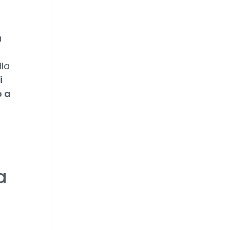
a
lla
i
o a
a