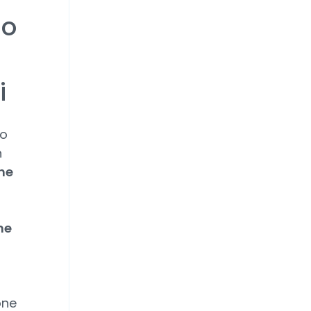
io
i
to
n
he
ne
one