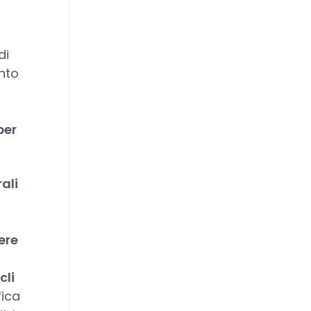
di
ento
per
ali
ere
cli
fica