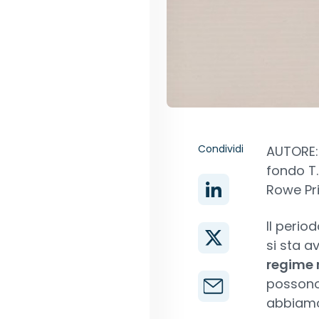
Condividi
AUTORE:
fondo T.
Rowe Pr
Il perio
si sta a
regime 
possono 
abbiamo 