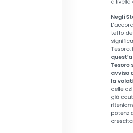
a livello
Negli St
L’accor
tetto de
signific
Tesoro.
quest’a
Tesoro s
avviso d
la volat
delle az
già caut
ritenia
potenzia
crescita