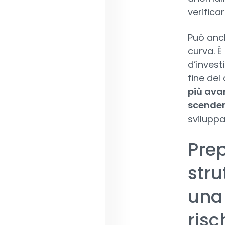
verificar
Può anch
curva. È
d’invest
fine del
più avan
scender
sviluppat
Prep
stru
una 
risc