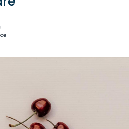
are
3
ice