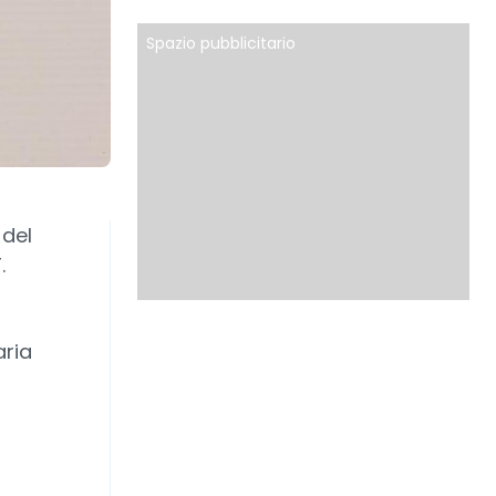
Spazio pubblicitario
 del
.
aria