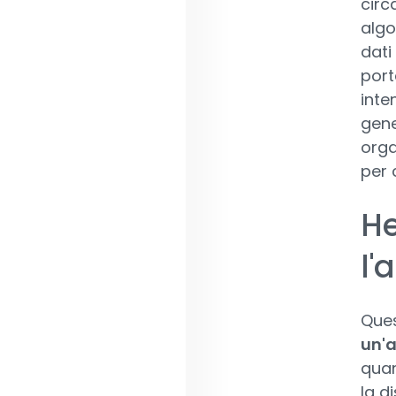
circ
algo
dati
port
inten
gene
orga
per 
He
l'
Ques
un'a
quan
la d