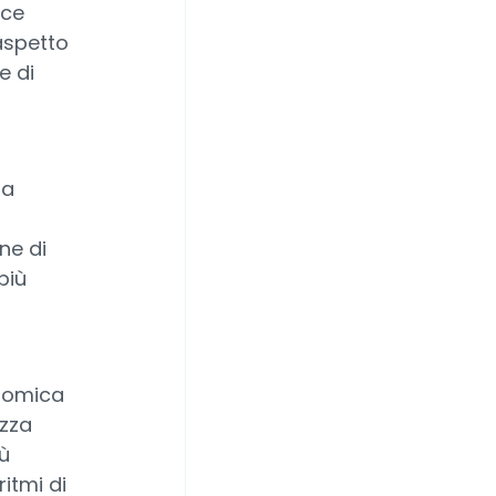
ace
 aspetto
e di
za
ine di
più
onomica
izza
iù
itmi di