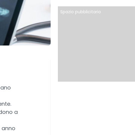
Spazio pubblicitario
dano
nte.
ndono a
o anno