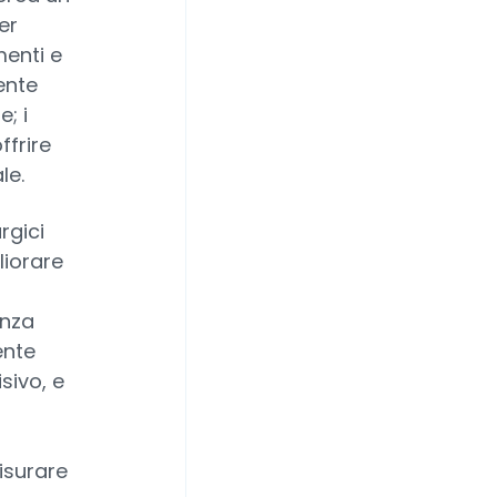
er
menti e
ente
; i
ffrire
le.
urgici
liorare
enza
ente
sivo, e
misurare