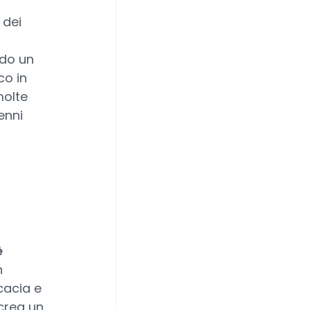
 dei
ndo un
co in
molte
enni
è
n
cacia e
 crea un