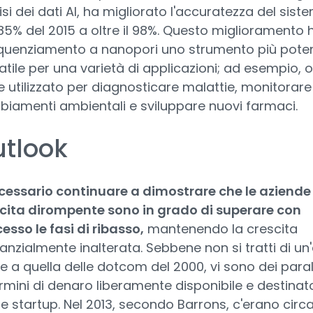
isi dei dati AI, ha migliorato l'accuratezza del sist
'85% del 2015 a oltre il 98%. Questo miglioramento 
equenziamento a nanopori uno strumento più pote
atile per una varietà di applicazioni; ad esempio, 
e utilizzato per diagnosticare malattie, monitorare 
iamenti ambientali e sviluppare nuovi farmaci.
tlook
cessario continuare a dimostrare che le aziende 
cita dirompente sono in grado di superare con
esso le fasi di ribasso,
mantenendo la crescita
anzialmente inalterata. Sebbene non si tratti di u
le a quella delle dotcom del 2000, vi sono dei paral
ermini di denaro liberamente disponibile e destinat
e startup. Nel 2013, secondo Barrons, c'erano circ