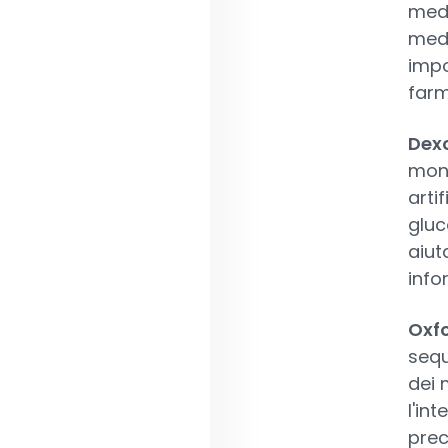
medi
medi
impo
farm
Dex
moni
arti
gluc
aiut
info
Oxf
sequ
dei 
l'in
prec