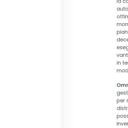
la c
auto
otti
moni
pian
dece
eseg
vant
in t
model
Omn
gesti
per 
dist
poss
inve