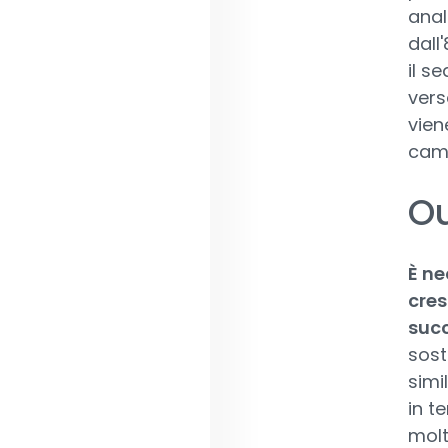
anal
dall
il s
vers
vien
camb
Ou
È ne
cres
succ
sost
simi
in t
molt