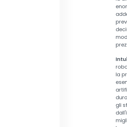
enor
adde
prev
deci
mode
prez
Intu
robo
la p
esem
arti
dura
gli 
dall
migl