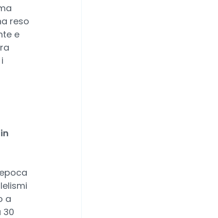
ema
ha reso
nte e
ora
i
in
n'epoca
lelismi
o a
a 30