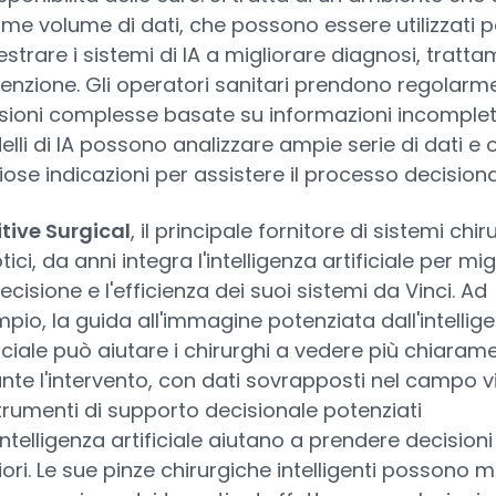
me volume di dati, che possono essere utilizzati p
strare i sistemi di IA a migliorare diagnosi, tratta
enzione. Gli operatori sanitari prendono regolarm
sioni complesse basate su informazioni incomplete
lli di IA possono analizzare ampie serie di dati e o
iose indicazioni per assistere il processo decisiona
itive Surgical
, il principale fornitore di sistemi chir
tici, da anni integra l'intelligenza artificiale per mig
recisione e l'efficienza dei suoi sistemi da Vinci. Ad
pio, la guida all'immagine potenziata dall'intellig
ficiale può aiutare i chirurghi a vedere più chiaram
nte l'intervento, con dati sovrapposti nel campo vi
strumenti di supporto decisionale potenziati
'intelligenza artificiale aiutano a prendere decisioni
iori. Le sue pinze chirurgiche intelligenti possono 