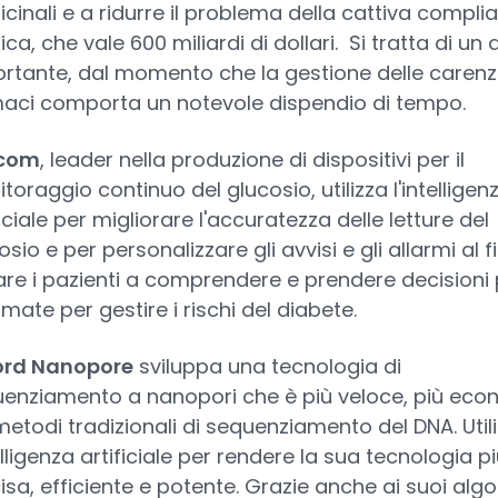
cinali e a ridurre il problema della cattiva compli
ca, che vale 600 miliardi di dollari. Si tratta di un
rtante, dal momento che la gestione delle carenz
aci comporta un notevole dispendio di tempo.
com
, leader nella produzione di dispositivi per il
toraggio continuo del glucosio, utilizza l'intelligen
ficiale per migliorare l'accuratezza delle letture del
osio e per personalizzare gli avvisi e gli allarmi al f
are i pazienti a comprendere e prendere decisioni 
rmate per gestire i rischi del diabete.
ord Nanopore
sviluppa una tecnologia di
enziamento a nanopori che è più veloce, più ec
metodi tradizionali di sequenziamento del DNA. Util
telligenza artificiale per rendere la sua tecnologia p
isa, efficiente e potente. Grazie anche ai suoi algor