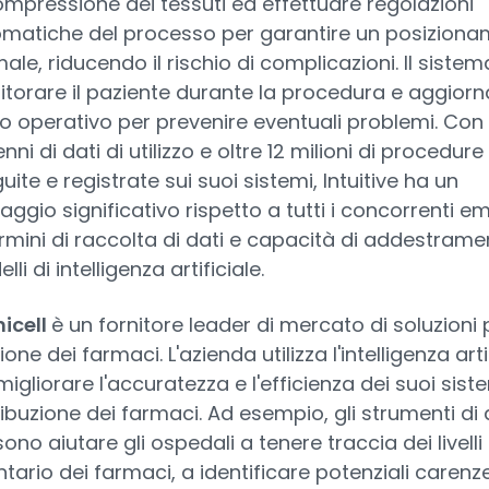
ompressione dei tessuti ed effettuare regolazioni
matiche del processo per garantire un posizion
male, riducendo il rischio di complicazioni. Il siste
torare il paziente durante la procedura e aggiorna
o operativo per prevenire eventuali problemi. Con
nni di dati di utilizzo e oltre 12 milioni di procedure
uite e registrate sui suoi sistemi, Intuitive ha un
aggio significativo rispetto a tutti i concorrenti e
ermini di raccolta di dati e capacità di addestrame
li di intelligenza artificiale.
icell
è un fornitore leader di mercato di soluzioni 
one dei farmaci. L'azienda utilizza l'intelligenza arti
migliorare l'accuratezza e l'efficienza dei suoi siste
ribuzione dei farmaci. Ad esempio, gli strumenti di 
ono aiutare gli ospedali a tenere traccia dei livelli 
ntario dei farmaci, a identificare potenziali carenze