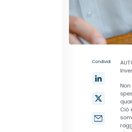
Condividi
AUTO
Inve
Non 
spes
quan
Ciò 
somm
ragg