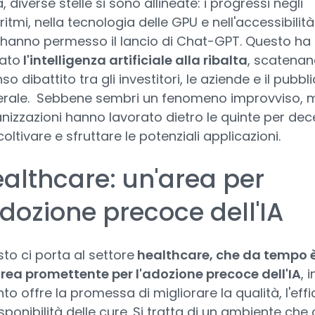
a, diverse stelle si sono allineate: i progressi negli
ritmi, nella tecnologia delle GPU e nell'accessibilità
 hanno permesso il lancio di Chat-GPT. Questo ha
ato
l'intelligenza artificiale alla ribalta
, scatena
so dibattito tra gli investitori, le aziende e il pubbli
rale. Sebbene sembri un fenomeno improvviso, 
nizzazioni hanno lavorato dietro le quinte per dec
coltivare e sfruttare le potenziali applicazioni.
althcare: un'area per
adozione precoce dell'IA
to ci porta al settore
healthcare, che da tempo 
rea promettente per l'adozione precoce dell'IA
, i
to offre la promessa di migliorare la qualità, l'effi
isponibilità delle cure. Si tratta di un ambiente che