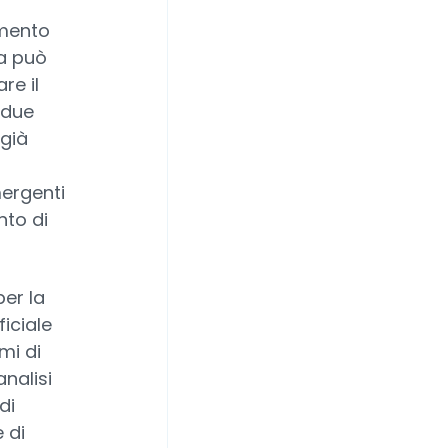
amento
ma può
re il
 due
 già
mergenti
nto di
per la
ficiale
mi di
analisi
di
 di