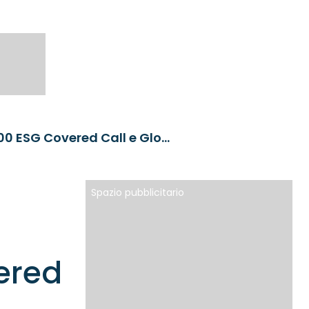
Global X lancia due nuovi ETF: Global X Nasdaq 100 ESG Covered Call e Global X S&P 500 ESG Covered Call
Spazio pubblicitario
ered