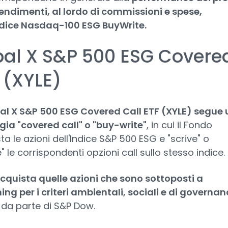
rendimenti, al lordo di commissioni e spese,
ndice Nasdaq-100 ESG BuyWrite.
bal X S&P 500 ESG Covere
 (XYLE)
bal X S&P 500 ESG Covered Call ETF (XYLE) segue
gia "covered call" o "buy-write"
, in cui il Fondo
ta le azioni dell'Indice S&P 500 ESG e "scrive" o
" le corrispondenti opzioni call sullo stesso indice.
cquista quelle azioni che sono sottoposti a
ing per i criteri ambientali, sociali e di governan
da parte di S&P Dow.