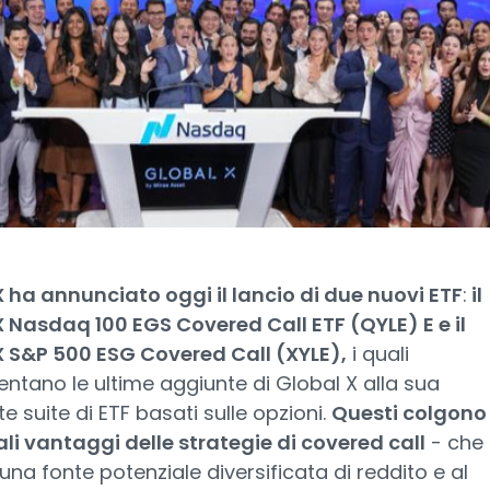
 ha annunciato oggi il lancio di due nuovi ETF
:
il
 Nasdaq 100 EGS Covered Call ETF (QYLE) E e il
X S&P 500 ESG Covered Call (XYLE),
i quali
ntano le ultime aggiunte di Global X alla sua
e suite di ETF basati sulle opzioni.
Questi colgono 
li vantaggi delle strategie di covered call
- che
una fonte potenziale diversificata di reddito e al