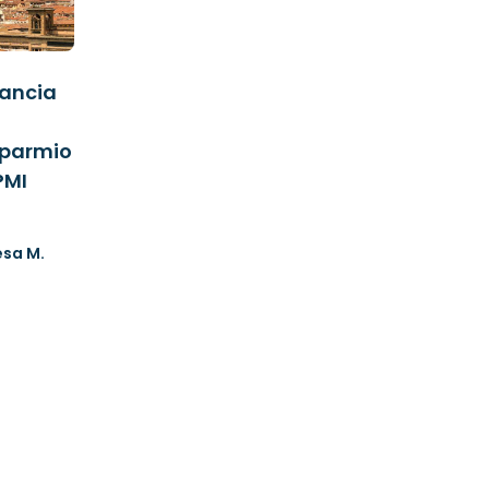
lancia
isparmio
PMI
esa M.