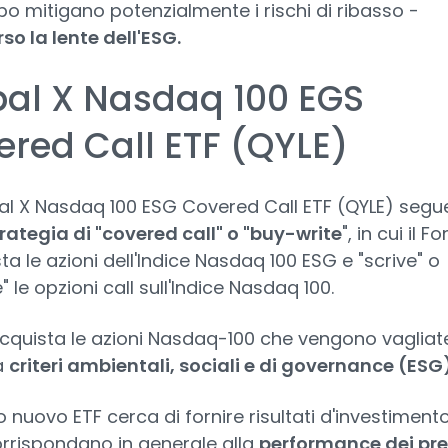
 mitigano potenzialmente i rischi di ribasso -
so la lente dell'ESG.
bal X Nasdaq 100 EGS
red Call ETF (QYLE)
bal X Nasdaq 100 ESG Covered Call ETF (QYLE) segu
rategia di "covered call" o "buy-write
", in cui il F
ta le azioni dell'Indice Nasdaq 100 ESG e "scrive" o
 le opzioni call sull'Indice Nasdaq 100.
cquista le azioni Nasdaq-100 che vengono vagliate
a
criteri ambientali, sociali e di governance (ESG)
 nuovo ETF cerca di fornire risultati d'investiment
rrispondano in generale alla
performance dei pre