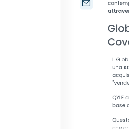
contempo
attraver
Glo
Cove
ll Glo
una
st
acquis
"vende"
QYLE a
base 
Questo
che co