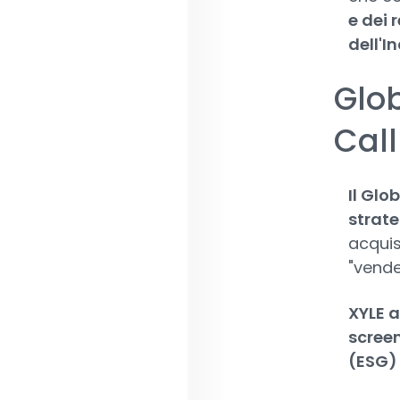
e dei 
dell'I
Glo
Call
Il Glo
strate
acquis
"vende
XYLE a
screen
(ESG)