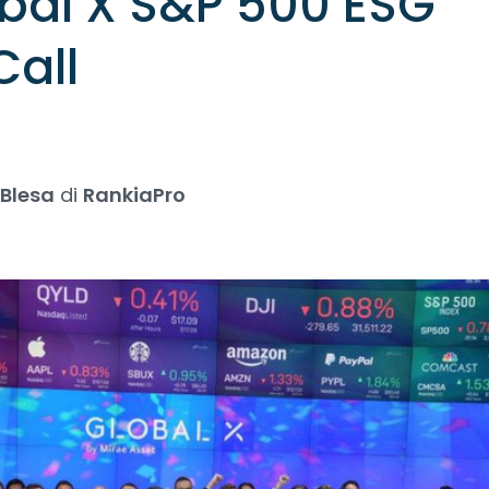
obal X S&P 500 ESG
Call
 Blesa
di
RankiaPro