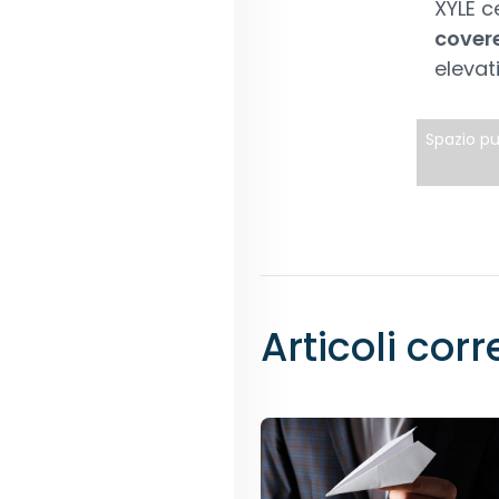
XYLE c
covere
elevati
Spazio pu
Articoli corr