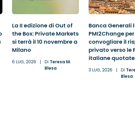
La II edizione di Out of
Banca Generali 
o
the Box: Private Markets
PMI2Change per
à
si terrà il 10 novembre a
convogliare il r
Milano
privato verso le 
italiane quotate
6 LUG, 2026
|
Di
Teresa M.
Blesa
3 LUG, 2026
|
Di
Ter
Blesa