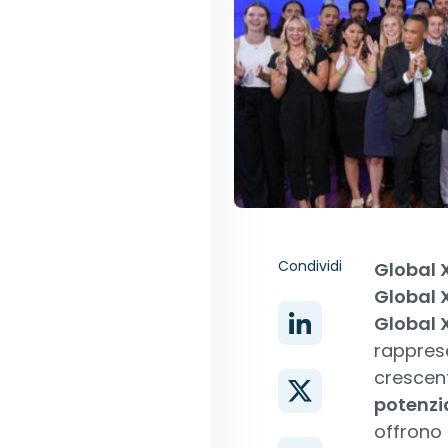
Condividi
Global X
Global X
Global 
rapprese
crescent
potenzia
offrono 