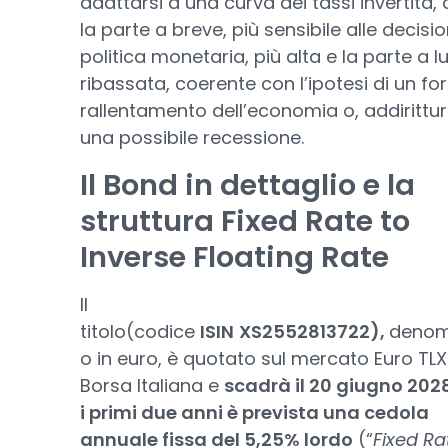
adattarsi a una curva dei tassi invertita,
la parte a breve, più sensibile alle decisio
politica monetaria, più alta e la parte a 
ribassata, coerente con l’ipotesi di un for
rallentamento dell’economia o, addirittur
una possibile recessione.
Il Bond in dettaglio e la
struttura Fixed Rate to
Inverse Floating Rate
Il
titolo(codice
ISIN
XS2552813722),
denom
o in euro, è quotato sul mercato Euro TLX
Borsa Italiana e
scadrà il 20 giugno 2028
i primi due anni è prevista una cedola
annuale fissa del 5,25% lordo
(“
Fixed Ra