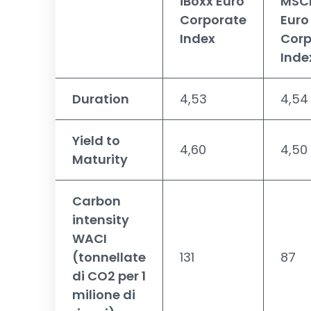
iBoxx Euro
MSCI
Corporate
Euro
Index
Corp
Inde
Duration
4,53
4,54
Yield to
4,60
4,50
Maturity
Carbon
intensity
WACI
(tonnellate
131
87
di CO2 per 1
milione di