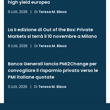
high yield europeo
6 LUG, 2026
|
Di
Teresa M. Blesa
La II edizione di Out of the Box: Private
Markets si terrà il 10 novembre a Milano
6 LUG, 2026
|
Di
Teresa M. Blesa
Banca Generali lancia PMI2Change per
convogliare il risparmio privato verso le
PMI italiane quotate
3 LUG, 2026
|
Di
Teresa M. Blesa