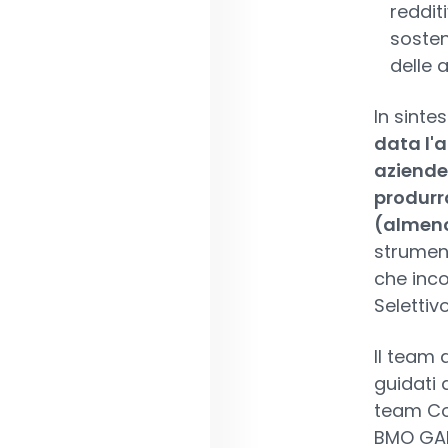
reddit
sosten
delle 
In sintesi
data l'a
aziende 
produrra
(almeno
strument
che inco
Seletti
Il team 
guidati 
team Co
BMO GAM 