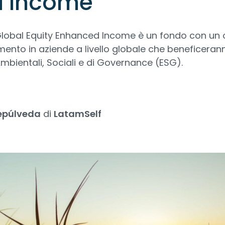
 Income
 Global Equity Enhanced Income è un fondo con un o
timento in aziende a livello globale che beneficeran
i Ambientali, Sociali e di Governance (ESG).
epúlveda
di
LatamSelf