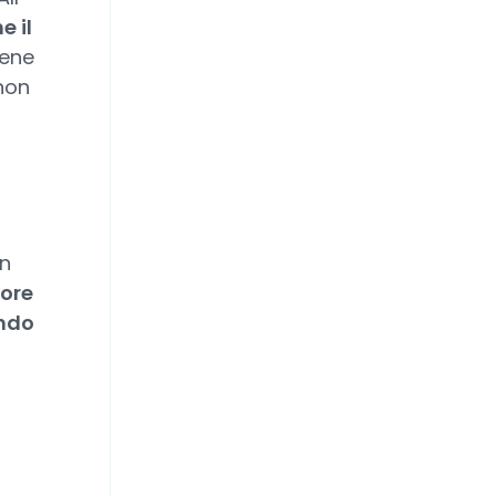
e il
iene
non
in
tore
ando