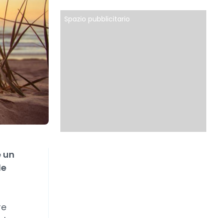
Spazio pubblicitario
è un
le
re