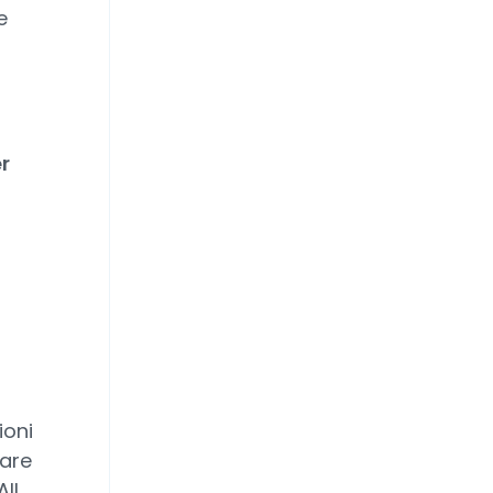
e
r
)
ioni
tare
ll