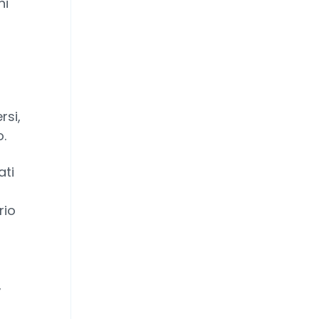
ni
rsi,
.
ati
rio
,