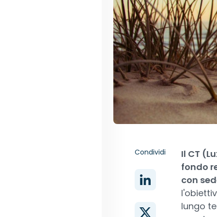
Condividi
Il CT (
fondo r
con sed
l'obiett
lungo te