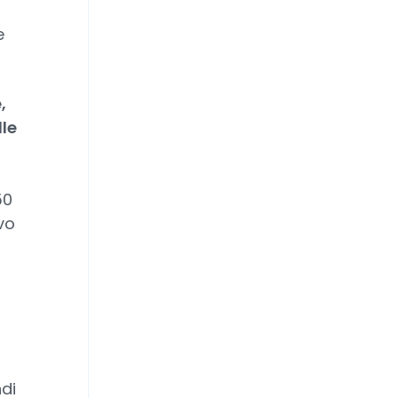
e
,
lle
50
vo
di