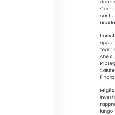
determ
Combust
costan
ricada
Invest
apport
team h
che si
Proteg
Salute
Finanz
Miglio
invest
rappre
lungo t