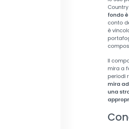
Country 
fondo è
conto de
è vincola
portafog
composiz
Il compo
mira a f
periodi r
mira ad
una stra
appropr
Con