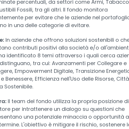
inate percentuali, da settori come Armi, Tabacco
ibili Fossili, tra gli altri. Il fondo monitora
temente per evitare che le aziende nel portafogli
no in una delle categorie di evitare.
e:
In aziende che offrono soluzioni sostenibili o ch
ano contributi positivi alla società e/o all'ambiente
a identificato 8 temi attraverso i quali cerca azie
 distinguano, tra cui: Avanzamenti per Collegare e
gere, Empowerment Digitale, Transizione Energeti
 e Benessere, Efficienza nell'Uso delle Risorse, Città
a Sostenibile.
ra:
Il team del fondo utilizza la propria posizione di
itore per intrattenere un dialogo su questioni che
sentano una potenziale minaccia o opportunità a
ermine. L'obiettivo è mitigare il rischio, sostenere l