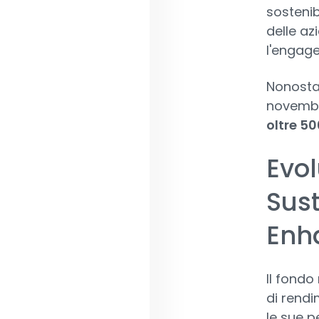
sostenib
delle az
l'engag
Nonostan
novemb
oltre 500
Evol
Sust
Enh
Il fondo
di rendi
le sue p