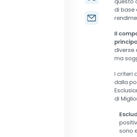
questo o
di base 
rendimen
Il compo
principa
diverse 
ma sogge
I criter
dalla po
Esclusio
di Migli
Esclud
positi
sono e