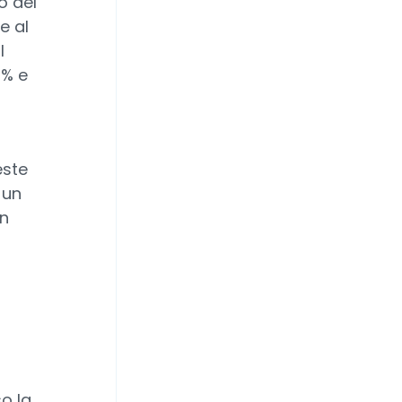
o del
e al
l
6% e
este
 un
in
o la