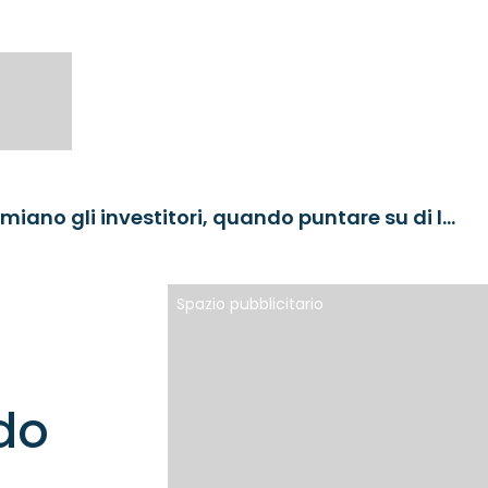
I fallen angels non sempre premiano gli investitori, quando puntare su di loro
Spazio pubblicitario
ndo