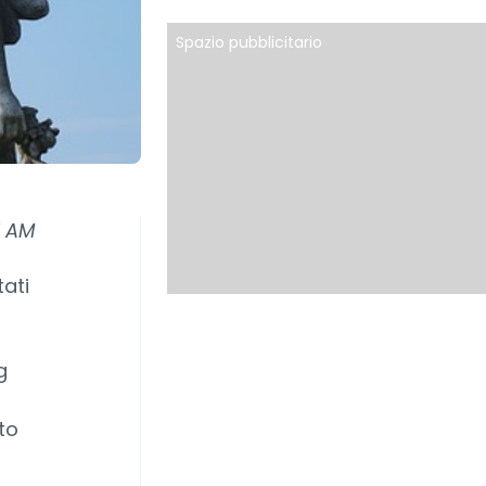
Spazio pubblicitario
d AM
ati
g
to