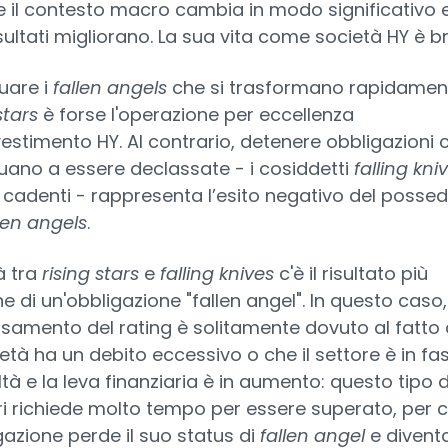
 il contesto macro cambia in modo significativo e
isultati migliorano. La sua vita come società HY è b
uare i
fallen angels
che si trasformano rapidament
stars
è forse l'operazione per eccellenza
nvestimento HY. Al contrario, detenere obbligazioni 
uano a essere declassate - i cosiddetti
falling kni
li cadenti - rappresenta l’esito negativo del posse
len angels
.
à tra
rising stars
e
falling knives
c'è il risultato più
 di un'obbligazione "fallen angel". In questo caso, 
samento del rating è solitamente dovuto al fatto
ietà ha un debito eccessivo o che il settore è in fas
ltà e la leva finanziaria è in aumento: questo tipo d
i richiede molto tempo per essere superato, per c
igazione perde il suo status di
fallen angel
e divent