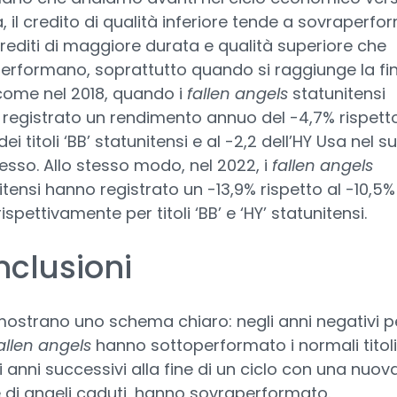
a, il credito di qualità inferiore tende a sovraperfo
crediti di maggiore durata e qualità superiore che
erformano, soprattutto quando si raggiunge la fin
 come nel 2018, quando i
fallen angels
statunitensi
registrato un rendimento annuo del -4,7% rispetto
ei titoli ‘BB’ statunitensi e al -2,2 dell’HY Usa nel s
sso. Allo stesso modo, nel 2022, i
fallen angels
itensi hanno registrato un -13,9% rispetto al -10,5%
rispettivamente per titoli ‘BB’ e ‘HY’ statunitensi.
clusioni
 mostrano uno schema chiaro: negli anni negativi p
allen angels
hanno sottoperformato i normali titoli 
li anni successivi alla fine di un ciclo con una nuov
 di angeli caduti, hanno sovraperformato.