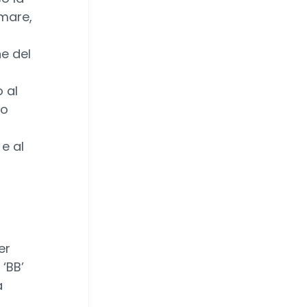
rmare,
e del
 al
uo
 e al
er
‘BB’
a