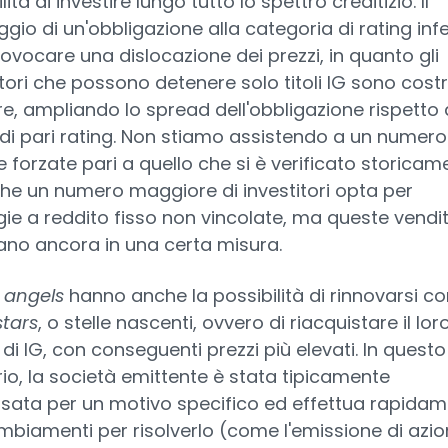
ilità di investire lungo tutto lo spettro creditizio. Il
gio di un'obbligazione alla categoria di rating infe
ovocare una dislocazione dei prezzi, in quanto gli
itori che possono detenere solo titoli IG sono costr
e, ampliando lo spread dell'obbligazione rispetto 
 di pari rating. Non stiamo assistendo a un numero
e forzate pari a quello che si è verificato storicam
he un numero maggiore di investitori opta per
gie a reddito fisso non vincolate, ma queste vendit
cano ancora in una certa misura.
n angels
hanno anche la possibilità di rinnovarsi c
stars
, o stelle nascenti, ovvero di riacquistare il lor
 di IG, con conseguenti prezzi più elevati. In questo
io, la società emittente è stata tipicamente
sata per un motivo specifico ed effettua rapida
mbiamenti per risolverlo (come l'emissione di azion