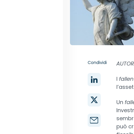
Condividi
AUTORE
I
falle
l’asset
Un
fal
Invest
sembra
può cr