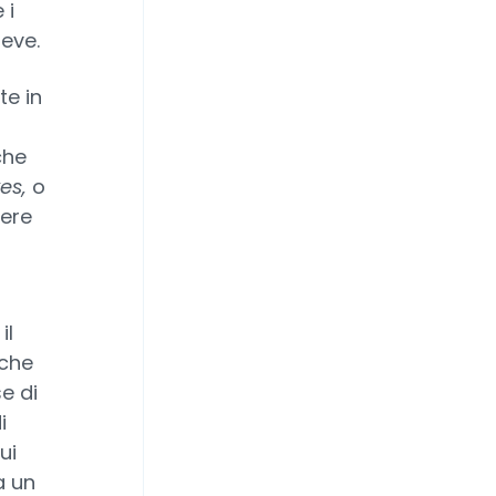
 i
reve.
e in
che
ves,
o
dere
il
 che
e di
i
ui
a un