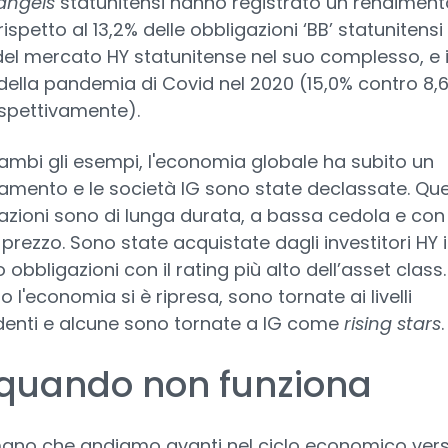
 angels
statunitensi hanno registrato un rendiment
ispetto al 13,2% delle obbligazioni ‘BB’ statunitensi 
del mercato HY statunitense nel suo complesso, e i
della pandemia di Covid nel 2020 (15,0% contro 8,
ispettivamente).
rambi gli esempi, l'economia globale ha subito un
tamento e le società IG sono state declassate. Qu
azioni sono di lunga durata, a bassa cedola e con
prezzo. Sono state acquistate dagli investitori HY 
obbligazioni con il rating più alto dell’asset class.
 l'economia si è ripresa, sono tornate ai livelli
enti e alcune sono tornate a IG come
rising stars
.
quando non funziona
no che andiamo avanti nel ciclo economico vers