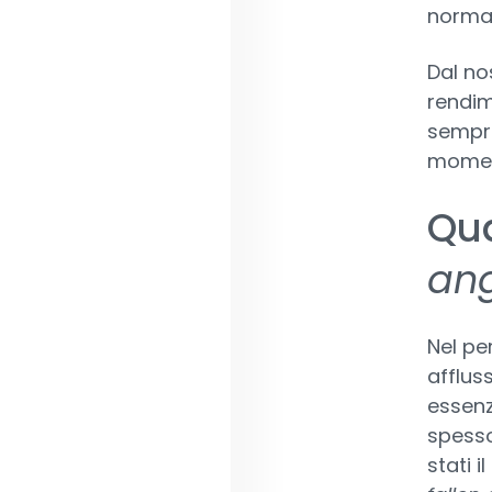
normal
Dal nos
rendim
sempre
moment
Qua
ang
Nel pe
afflus
essenz
spesso
stati 