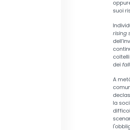
oppure
suoi r
Individ
rising 
dell’i
contin
coltel
dei
fal
A met
comune
declas
la soc
diffico
scenar
l'obbl