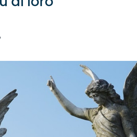
u di loro
o