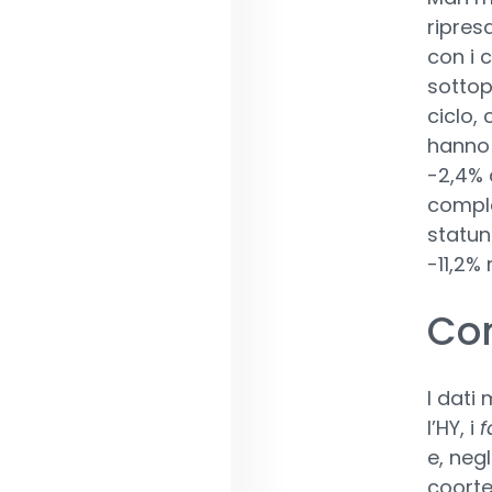
ripres
con i 
sottop
ciclo,
hanno 
-2,4% d
comple
statun
-11,2% 
Con
I dati
l’HY, i
f
e, neg
coorte