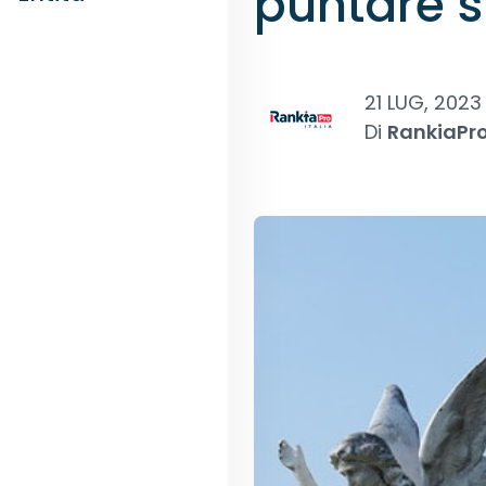
puntare s
21 LUG, 2023
Di
RankiaPr