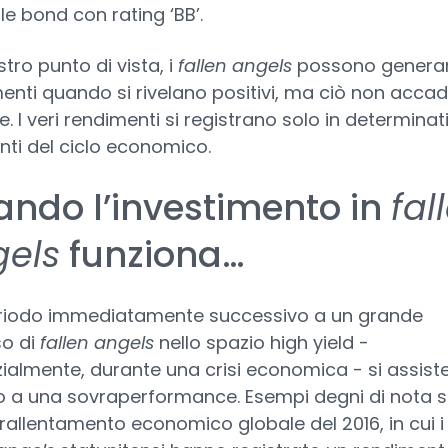
e bond con rating ‘BB’.
tro punto di vista, i
fallen angels
possono genera
enti quando si rivelano positivi, ma ciò non acca
. I veri rendimenti si registrano solo in determinat
i del ciclo economico.
ndo l’investimento in
fal
els
funziona…
riodo immediatamente successivo a un grande
so di
fallen angels
nello spazio high yield -
ialmente, durante una crisi economica - si assist
 a una sovraperformance. Esempi degni di nota 
il rallentamento economico globale del 2016, in cui i