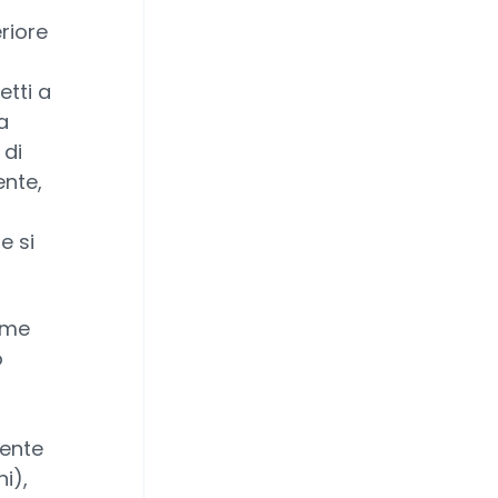
riore
etti a
a
 di
ente,
e si
ome
o
mente
i),