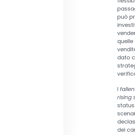
flessib
passag
può pr
invest
vender
quelle
vendit
dato c
strate
verifi
I
falle
rising 
status
scenar
declas
dei ca