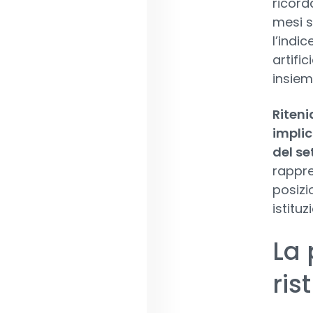
ricorda
mesi s
l’indi
artifi
insiem
Riteni
implic
del se
rappre
posizi
istituz
La 
ris