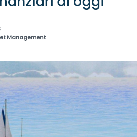
inanziari di oggi
3
sset Management