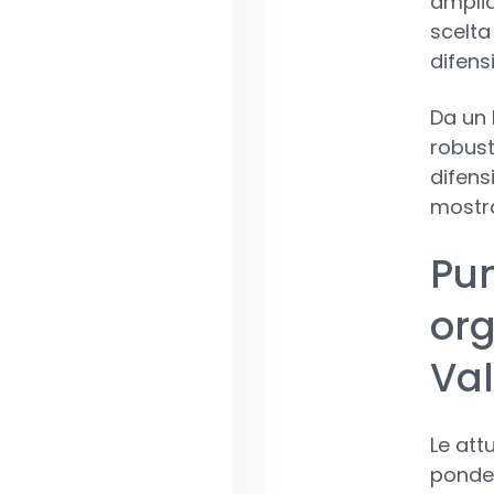
amplia
scelta
difensi
Da un l
robusta
difens
mostra
Pun
org
Va
Le att
ponder