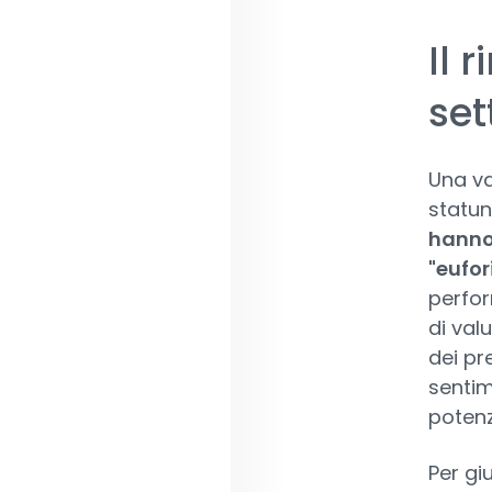
Il 
set
Una va
statun
hanno 
"eufor
perfor
di valu
dei pr
sentim
potenz
Per giu