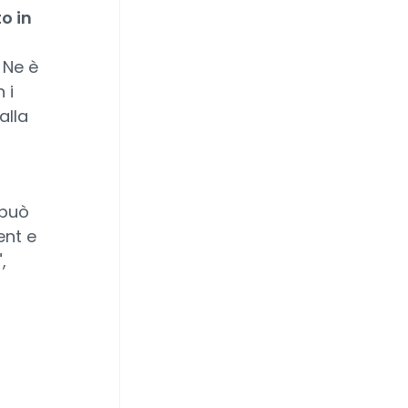
o in
.
Ne è
 i
alla
 può
ent e
,