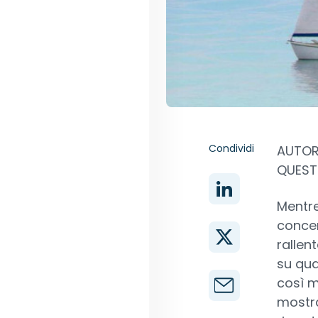
Condividi
AUTORE
QUEST 
Mentre
concen
rallent
su qua
così m
mostra