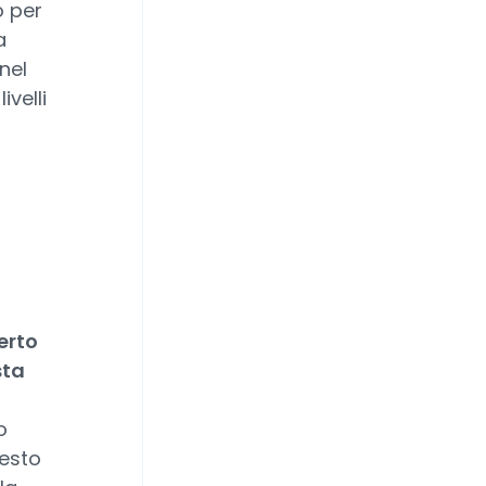
o per
a
nel
velli
erto
sta
o
uesto