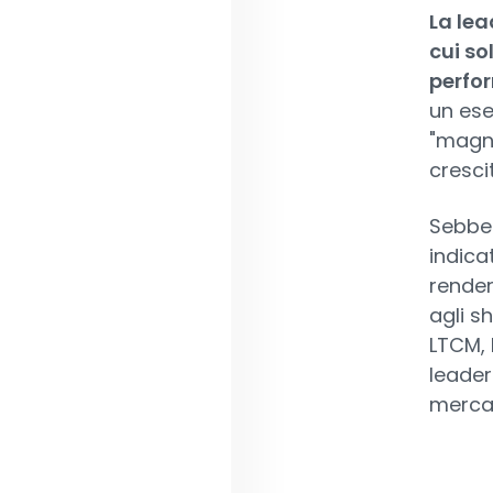
La lea
cui so
perfor
un ese
"magni
cresci
Sebben
indica
render
agli s
LTCM, 
leader
merca