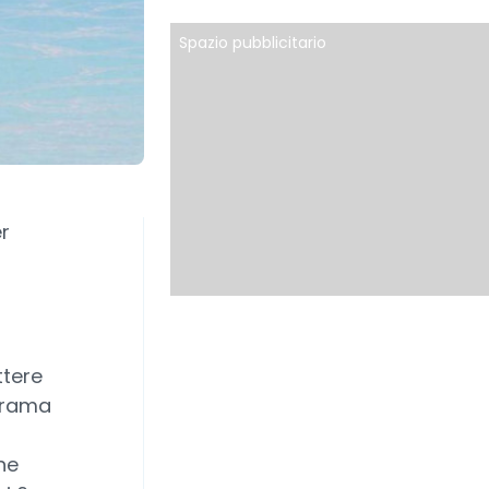
Spazio pubblicitario
r
ttere
norama
he