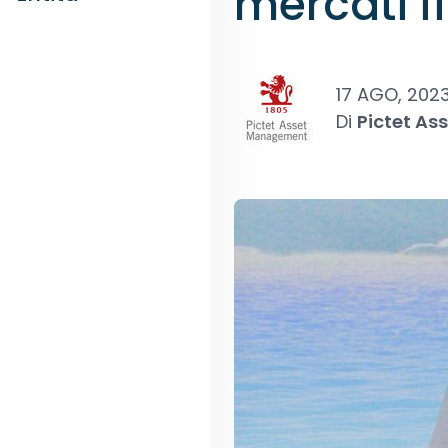
mercati f
17 AGO, 202
Di
Pictet A