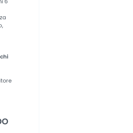
mi 6
nza
o,
schi
itore
po