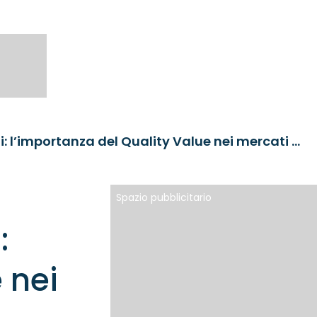
Navigare tra correnti mutevoli: l’importanza del Quality Value nei mercati finanziari di oggi
Spazio pubblicitario
:
 nei