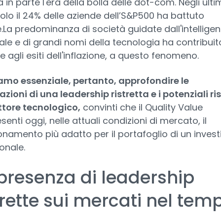
 in parte l'era della bolla delle dot-com. Negli ulti
olo il 24% delle aziende dell’S&P500 ha battuto
ce.La predominanza di società guidate dall'intellige
ciale e di grandi nomi della tecnologia ha contribuit
e agli esiti dell'inflazione, a questo fenomeno.
amo essenziale, pertanto, approfondire le
azioni di una leadership ristretta e i potenziali ri
ttore tecnologico,
convinti che il Quality Value
senti oggi, nelle attuali condizioni di mercato, il
onamento più adatto per il portafoglio di un invest
ionale.
presenza di leadership
trette sui mercati nel tem