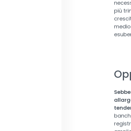
necess
più tr
cresci
medio 
esuber
Opp
Sebben
allarg
tenden
banche,
regist