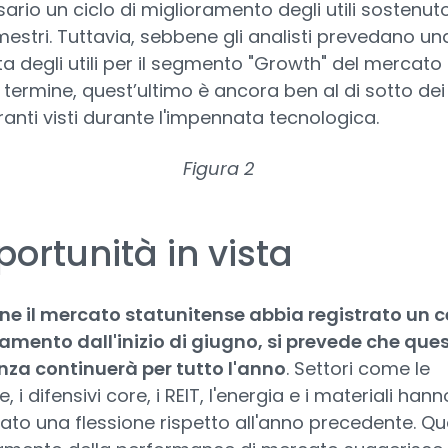
ario un ciclo di miglioramento degli utili sostenut
imestri. Tuttavia, sebbene gli analisti prevedano un
ta degli utili per il segmento "Growth" del mercato 
termine, quest’ultimo è ancora ben al di sotto dei li
anti visti durante l'impennata tecnologica.
Figura 2
ortunità in vista
e il mercato statunitense abbia registrato un c
amento dall'inizio di giugno, si prevede che que
za continuerà per tutto l'anno
. Settori come le
 i difensivi core, i REIT, l'energia e i materiali hann
rato una flessione rispetto all'anno precedente. Q