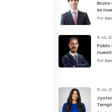
Bruno 
es nue
Por
Sar
15 JUL, 2
Pablo 
nuest
Por
Sar
10 JUL, 2
Jyots
Temple