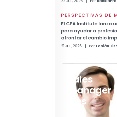
22 JUL, 2026
|
Por
RankiaPro
PERSPECTIVAS DE
El CFA Institute lanza 
para ayudar a profesio
afrontar el cambio imp
21 JUL, 2026
|
Por
Fabián Tis
Sales
manager 
Mes