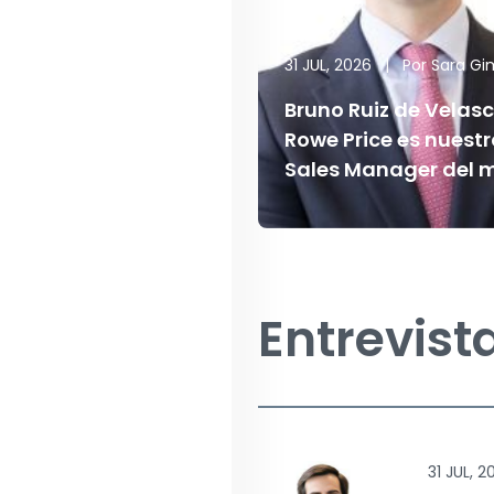
31 JUL, 2026
|
Por
Sara G
Bruno Ruiz de Velasc
Rowe Price es nuestr
Sales Manager del 
Entrevist
31 JUL, 2