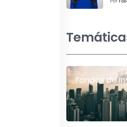
Por
Fab
Temática
Fondos de in