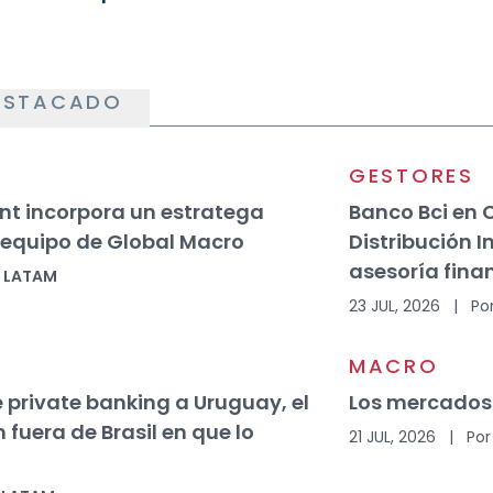
ESTACADO
GESTORES
t incorpora un estratega
Banco Bci en 
equipo de Global Macro
Distribución I
asesoría fina
o LATAM
23 JUL, 2026
|
Po
MACRO
e private banking a Uruguay, el
Los mercados 
 fuera de Brasil en que lo
21 JUL, 2026
|
Por