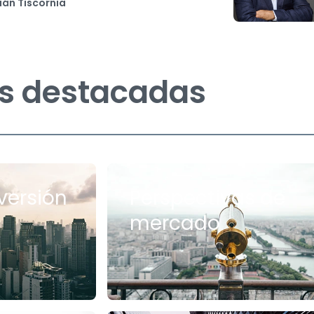
ián Tiscornia
s destacadas
versión
Perspectivas de
mercado