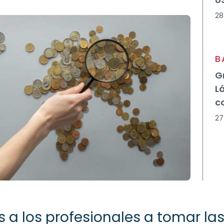
28
B
G
L
c
27
a los profesionales a tomar las