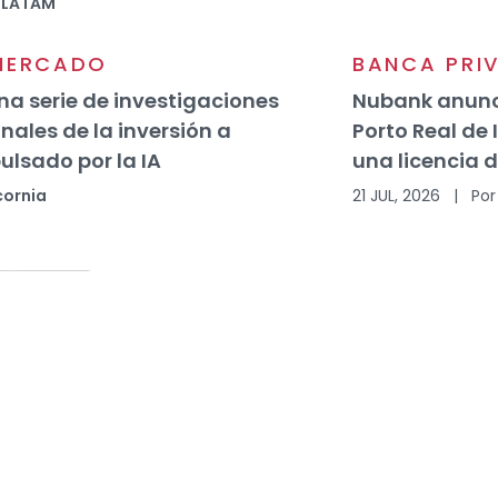
 LATAM
 MERCADO
BANCA PRI
una serie de investigaciones
Nubank anunc
nales de la inversión a
Porto Real de 
ulsado por la IA
una licencia 
cornia
21 JUL, 2026
|
Por
del