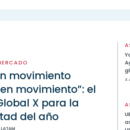
A
Y
 MERCADO
A
g
en movimiento
4 
en movimiento”: el
Global X para la
A
tad del año
U
a
o LATAM
US