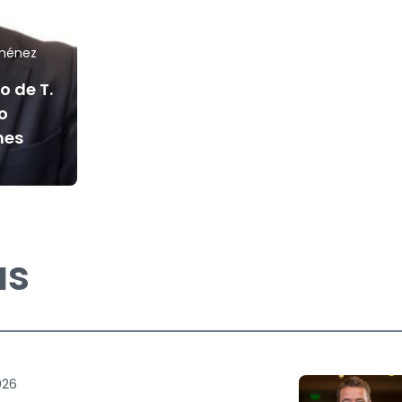
iménez
o de T.
o
mes
as
026