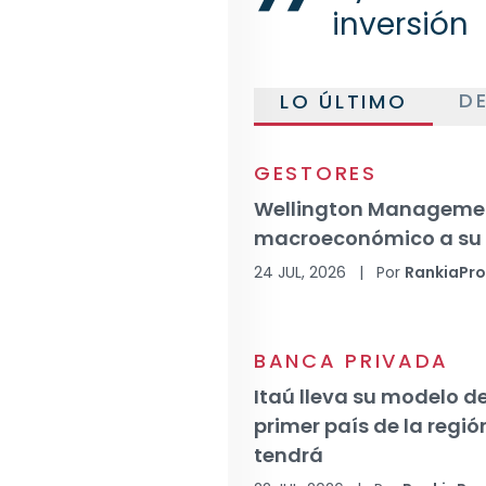
inversión
D
LO ÚLTIMO
GESTORES
Wellington Managemen
macroeconómico a su 
24 JUL, 2026
|
Por
RankiaPr
BANCA PRIVADA
Itaú lleva su modelo d
primer país de la región
tendrá