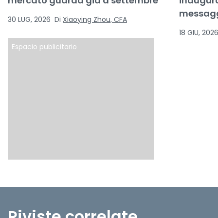
mercato guarda già a settembre
inaugura
messagg
30 LUG, 2026
Di
Xiaoying Zhou, CFA
18 GIU, 202
Espacio publicitario
Riviste correlate