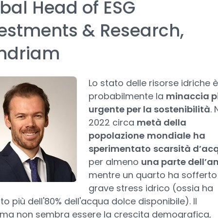
bal Head of ESG
estments & Research,
ndriam
Lo stato delle risorse idriche è
probabilmente la
minaccia p
urgente per la sostenibilità
. 
2022 circa
metà della
popolazione
mondiale
ha
sperimentato
scarsità d’ac
per almeno
una parte dell’a
mentre un quarto ha sofferto
grave stress idrico (ossia ha
ato più dell'80% dell'acqua dolce disponibile). Il
ma non sembra essere la crescita demografica,