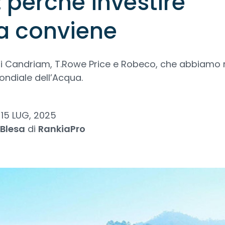
perché investire
a conviene
di Candriam, T.Rowe Price e Robeco, che abbiamo 
ondiale dell’Acqua.
15 LUG, 2025
 Blesa
di
RankiaPro