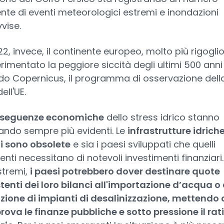
nte di eventi meteorologici estremi e inondazioni
vise.
22, invece, il continente europeo, molto più rigogli
rimentato la peggiore siccità degli ultimi 500 anni
o Copernicus, il programma di osservazione dell
ell'UE.
seguenze economiche
dello stress idrico stanno
ando sempre più evidenti. Le
infrastrutture idrich
i sono obsolete
e sia i paesi sviluppati che quelli
nti necessitano di notevoli investimenti finanziari.
stremi,
i paesi potrebbero dover destinare quote
tenti dei loro bilanci all'importazione d’acqua o 
zione di impianti di desalinizzazione, mettendo 
rova le finanze pubbliche e sotto pressione il rat