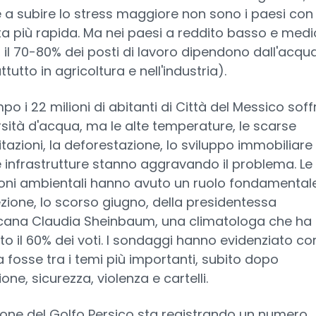
 a subire lo stress maggiore non sono i paesi con 
ta più rapida. Ma nei paesi a reddito basso e medi
 il 70-80% dei posti di lavoro dipendono dall'acqu
tutto in agricoltura e nell'industria).
po i 22 milioni di abitanti di Città del Messico sof
rsità d'acqua, ma le alte temperature, le scarse
itazioni, la deforestazione, lo sviluppo immobiliare 
 infrastrutture stanno aggravando il problema. Le
oni ambientali hanno avuto un ruolo fondamental
lezione, lo scorso giugno, della presidentessa
ana Claudia Sheinbaum, una climatologa che ha
to il 60% dei voti. I sondaggi hanno evidenziato c
a fosse tra i temi più importanti, subito dopo
one, sicurezza, violenza e cartelli.
ione del Golfo Persico sta registrando un numero