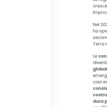
cresce
improv
Nel 20
ha spe
second
Terra d
Le
con
divent
global
emerge
casi e
consis
costru
dura p