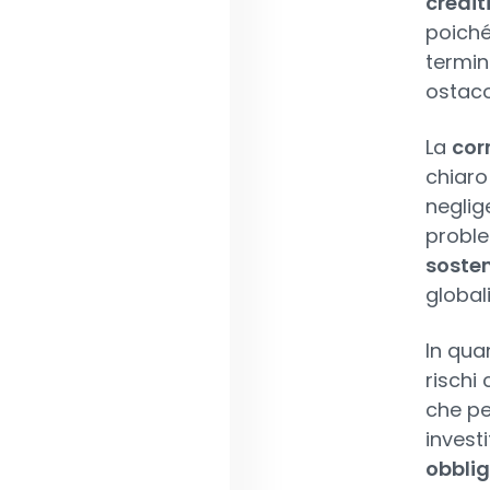
credit
poiché
termine
ostaco
La
cor
chiaro
neglig
proble
sosten
globali
In qua
rischi
che pe
invest
obblig