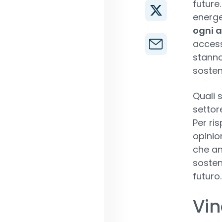
future.
energe
ogni a
access
stanno
sosteni
Quali 
settor
Per ri
opinion
che an
sosten
futuro
Vin