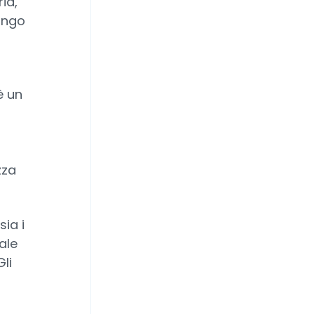
ia,
ungo
 un
zza
ia i
ale
li