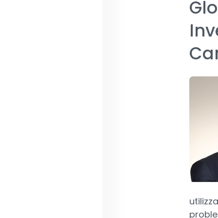
Glo
Inv
Ca
utilizz
proble