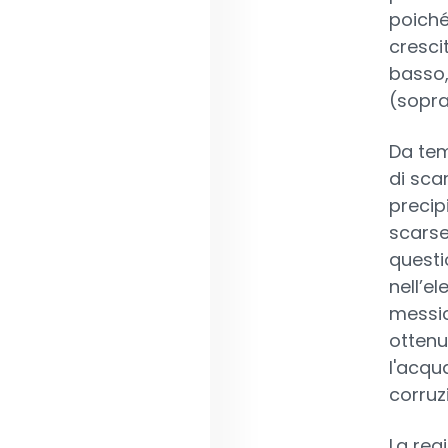
poiché
cresci
basso,
(soprat
Da tem
di sca
precip
scarse
questi
nell’e
messic
ottenu
l'acqu
corruzi
La reg