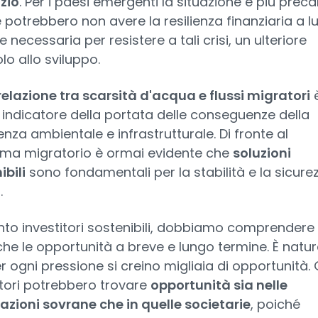
izio
. Per i paesi emergenti la situazione è più precar
 potrebbero non avere la resilienza finanziaria a l
 necessaria per resistere a tali crisi, un ulteriore
lo allo sviluppo.
relazione tra scarsità d'acqua e flussi migratori
è
 indicatore della portata delle conseguenze della
enza ambientale e infrastrutturale. Di fronte al
ma migratorio è ormai evidente che
soluzioni
ibili
sono fondamentali per la stabilità e la sicure
.
nto investitori sostenibili, dobbiamo comprendere s
 che le opportunità a breve e lungo termine. È natur
r ogni pressione si creino migliaia di opportunità. G
itori potrebbero trovare
opportunità sia nelle
azioni sovrane che in quelle societarie
, poiché