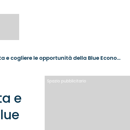
Preservare la salute del pianeta e cogliere le opportunità della Blue Economy: perché investire nell’acqua conviene
Spazio pubblicitario
ta e
Blue