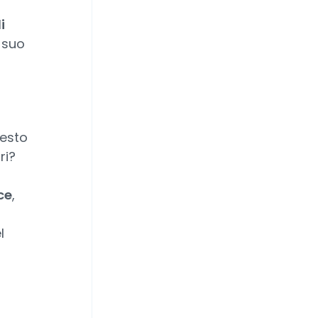
i
l suo
uesto
ri?
ce
,
l