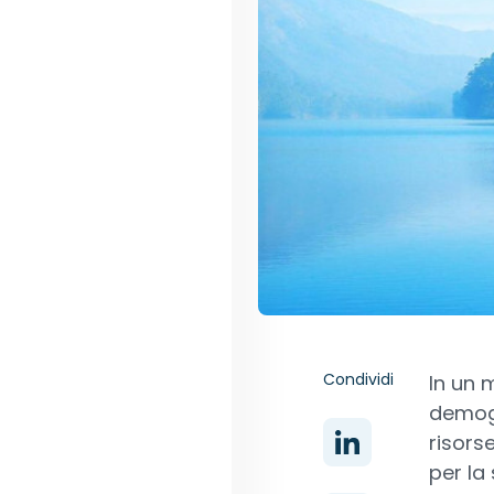
Condividi
In un 
demogr
risors
per la