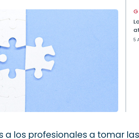
G
L
a
5 
a los profesionales a tomar las