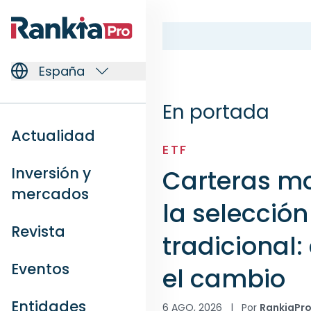
España
En portada
Actualidad
ETF
Inversión y
Carteras mo
mercados
la selecció
Revista
tradicional
Eventos
el cambio
Entidades
6 AGO, 2026
|
Por
RankiaPr