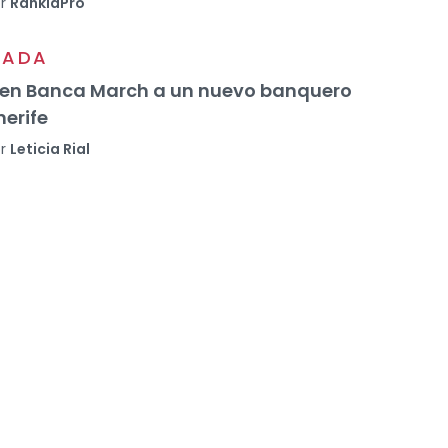
r
RankiaPro
VADA
 en Banca March a un nuevo banquero
nerife
r
Leticia Rial