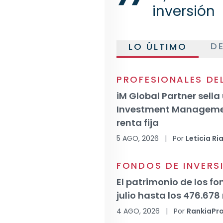
inversión
D
LO ÚLTIMO
PROFESIONALES DE
iM Global Partner sell
Investment Management
renta fija
5 AGO, 2026
|
Por
Leticia Ria
FONDOS DE INVERS
El patrimonio de los f
julio hasta los 476.678
4 AGO, 2026
|
Por
RankiaPr