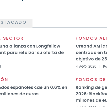
ESTACADO
L SECTOR
FONDOS AL
a una alianza con Longfellow
Creand AM lan
 para reforzar su oferta de
centrado en 
objetivo de 25
l
4 AGO, 2026
|
Po
IÓN
FONDOS DE 
ondos españoles cae un 0,6% en
Ranking de ge
 millones de euros
2026: BlackRo
millones de e
o