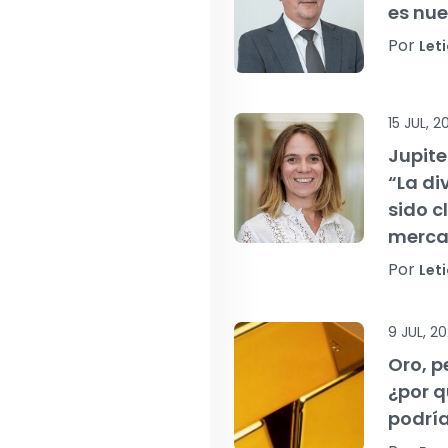
es nue
Por
Leti
15 JUL, 2
Jupite
“La di
sido c
merca
Por
Leti
9 JUL, 2
Oro, p
¿por q
podría