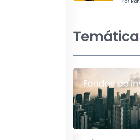
Por
Ran
Temática
Fondos de in