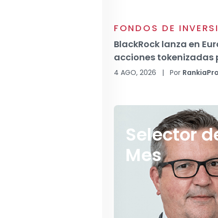
FONDOS DE INVERS
BlackRock lanza en Eur
acciones tokenizadas 
4 AGO, 2026
|
Por
RankiaPr
Selector d
Mes