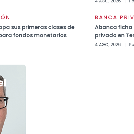
4 AGO, 2026
|
Po
IÓN
BANCA PRI
opa sus primeras clases de
Abanca ficha
para fondos monetarios
privado en Te
o
4 AGO, 2026
|
Po
el