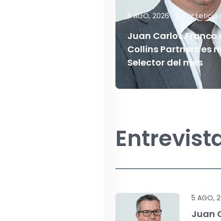
5 AGO, 2026
|
Por
Leticia 
Juan Carlos Franco 
Collins Partners es 
Selector del mes
Entrevist
5 AGO, 
Juan C