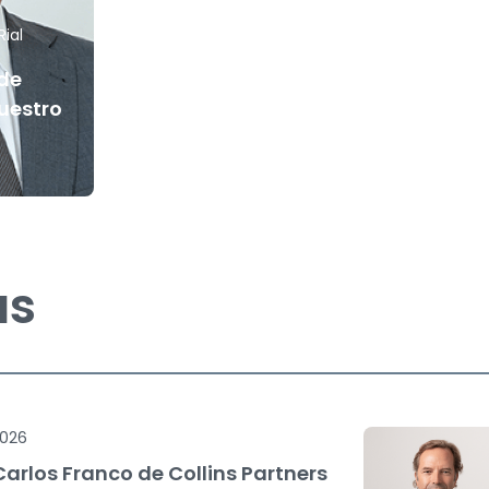
Rial
de
nuestro
as
2026
arlos Franco de Collins Partners