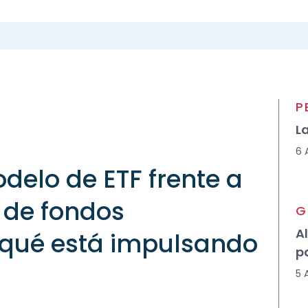
P
L
6 
delo de ETF frente a
n de fondos
G
A
: qué está impulsando
p
5 
o