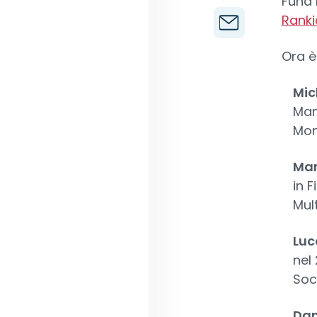
Fund 
Ranki
Ora è
Mic
Man
Mon
Mar
in F
Mult
Luc
nel
Soc
Dan