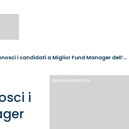
III RankiaPro Italy Awards: conosci i candidati a Miglior Fund Manager dell’Anno
Spazio pubblicitario
osci i
ager