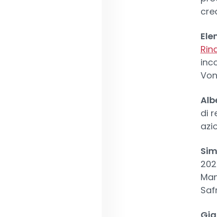
cred
Ele
Rina
inc
Von
Alb
di 
azi
Sim
2024
Mana
Saf
Gia