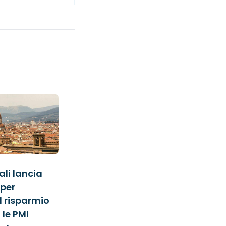
li lancia
per
l risparmio
 le PMI