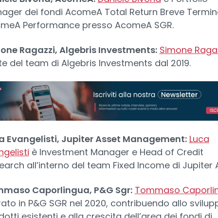
ager dei fondi AcomeA Total Return Breve Termin
meA Performance presso AcomeA SGR.
one Ragazzi, Algebris Investments:
Simone Raga
te del team di Algebris Investments dal 2019.
a Evangelisti, Jupiter Asset Management:
Luca
gelisti
è Investment Manager e Head of Credit
earch all’interno del team Fixed Income di Jupiter 
maso Caporlingua, P&G Sgr:
Tommaso Caporli
rato in P&G SGR nel 2020, contribuendo allo svilup
otti esistenti e alla crescita dell’area dei fondi di