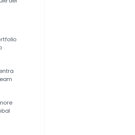
ale dei
rtfolio
o
entra
 Team
omore
obal