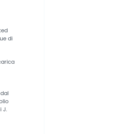
xed
ue di
carica
 dal
olio
 J.