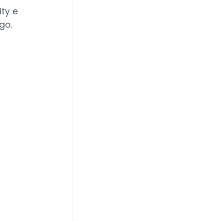
ty e
go.