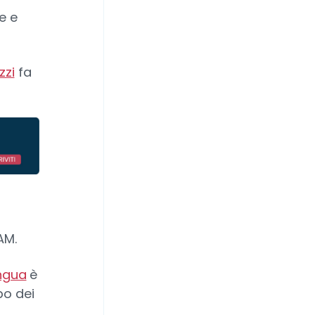
e e
zzi
fa
AM.
ngua
è
po dei