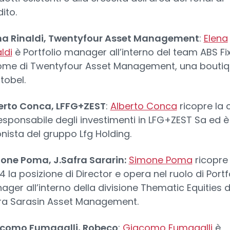
ito.
na Rinaldi, Twentyfour Asset Management
:
Elena
ldi
è Portfolio manager all’interno del team ABS Fi
ome di Twentyfour Asset Management, una boutiq
tobel.
erto Conca, LFFG+ZEST
:
Alberto Conca
ricopre la 
responsabile degli investimenti in LFG+ZEST Sa ed è
onista del gruppo Lfg Holding.
one Poma, J.Safra Sararin:
Simone Poma
ricopre
 la posizione di Director e opera nel ruolo di Portf
ger all’interno della divisione Thematic Equities di
ra Sarasin Asset Management.
como Fumagalli, Robeco
:
Giacomo Fumagalli
è