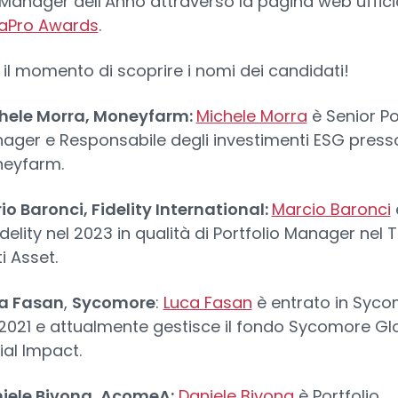
Manager dell’Anno attraverso la pagina web uffici
aPro Awards
.
 il momento di scoprire i nomi dei candidati!
hele Morra, Moneyfarm:
Michele Morra
è Senior Po
ager e Responsabile degli investimenti ESG press
eyfarm.
io Baronci, Fidelity International:
Marcio Baronci
idelity nel 2023 in qualità di Portfolio Manager nel
i Asset.
a Fasan
,
Sycomore
:
Luca Fasan
è entrato in Syc
 2021 e attualmente gestisce il fondo Sycomore Gl
ial Impact.
iele Bivona, AcomeA:
Daniele Bivona
è Portfolio