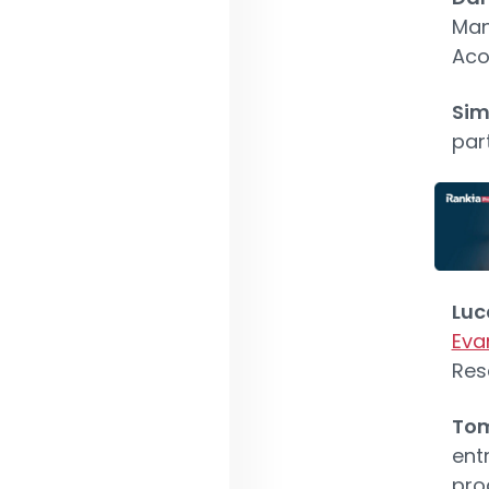
Man
Aco
Sim
par
Luc
Evan
Res
Tom
ent
prod