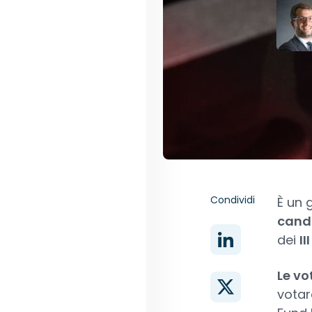
Condividi
È un 
candi
dei
II
Le vo
votare