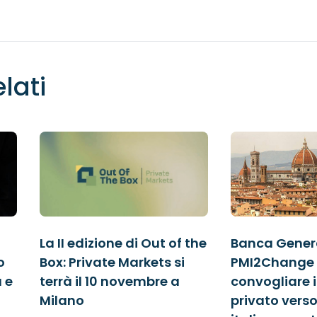
elati
La II edizione di Out of the
Banca Genera
o
Box: Private Markets si
PMI2Change 
à e
terrà il 10 novembre a
convogliare i
Milano
privato verso