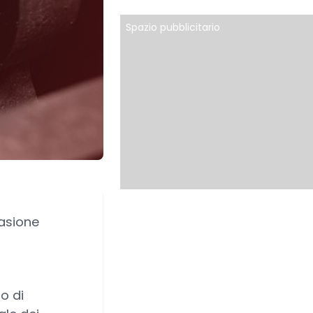
Spazio pubblicitario
asione
lo di