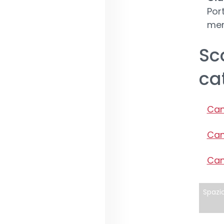
Por
mem
Sco
ca
Can
Can
Can
Spazio